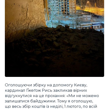
Оголошуючи збірку на допомогу Києву,
кардинал Ґжеґож Рись закликав вірних
відгукнутися на це прохання: «Ми не можемо
залишатися байдужими. Тому я оголошую,
що весь збір коштів із неділі, 1 лютого, по всій