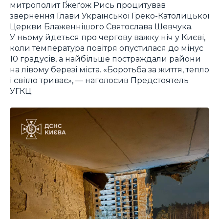
митрополит Ґжеґож Рись процитував
звернення Глави Української Греко-Католицької
Церкви Блаженнішого Святослава Шевчука.
У ньому йдеться про чергову важку ніч у Києві,
коли температура повітря опустилася до мінус
10 градусів, а найбільше постраждали райони
на лівому березі міста. «Боротьба за життя, тепло
і світло триває», — наголосив Предстоятель
УГКЦ.