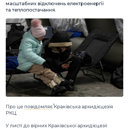
масштабних відключень електроенергії
та теплопостачання.
Про це
повідомляє
Краківська архидієцезія
РКЦ.
У листі до вірних Краківської архидієцезії