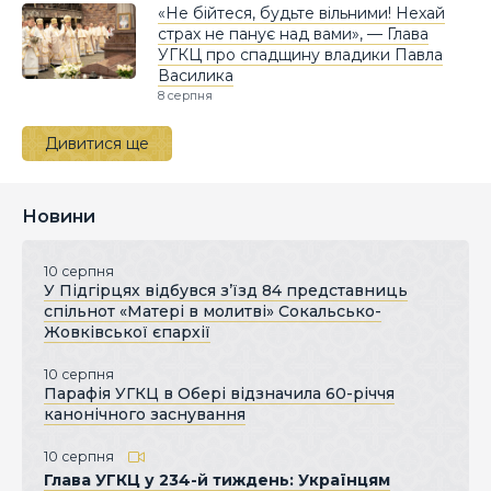
«Не бійтеся, будьте вільними! Нехай
страх не панує над вами», — Глава
УГКЦ про спадщину владики Павла
Василика
8 серпня
Дивитися ще
Новини
10 серпня
У Підгірцях відбувся з’їзд 84 представниць
спільнот «Матері в молитві» Сокальсько-
Жовківської єпархії
10 серпня
Парафія УГКЦ в Обері відзначила 60-річчя
канонічного заснування
10 серпня
Глава УГКЦ у 234-й тиждень: Українцям