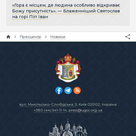
«Гора є місцем, де людина особливо відкриває
Божу присутність», — Блаженніший Святослав
на горі Піп Іван
Пресцентр
Новини
вул. Микільсько-Слобідська, 5
, Київ 02002, Україна
+380 (44) 541-11-14
,
press@ugcc.org.ua