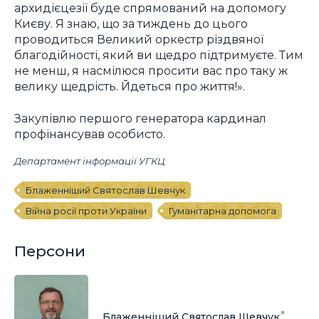
архидієцезії буде спрямований на допомогу
Києву. Я знаю, що за тиждень до цього
проводиться Великий оркестр різдвяної
благодійності, який ви щедро підтримуєте. Тим
не менш, я насмілюся просити вас про таку ж
велику щедрість. Йдеться про життя!».
Закупівлю першого генератора кардинал
профінансував особисто.
Департамент інформації УГКЦ
Блаженніший Святослав Шевчук
Війна росії проти України
Гуманітарна допомога
Персони
Блаженніший Святослав Шевчук