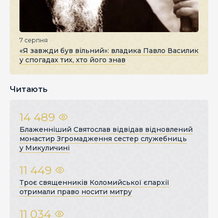
7 серпня
«Я завжди був вільний»: владика Павло Василик
у спогадах тих, хто його знав
Читають
14 489
Блаженніший Святослав відвідав відновлений
монастир Згромадження сестер служебниць
у Микуличині
11 449
Троє священників Коломийської єпархії
отримали право носити митру
11 034