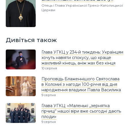
Отець і Глава Української Греко-Католицької
Церкви
Дивіться також
Глава УГКЦ у 234-й тиждень: Українцям
хочуть навіяти спокусу, що краще
жахливий кінець, аніж жах без кінця
10 серпня
Проповідь Блаженнішого Святослава
в Коломиї з нагоди 100-річчя від дня
народження владики Павла Василика
9 серпня
Глава УГКЦ: «Маленькі „зернятка
гірчиці“ нашої віри вже сьогодні дають
плоди»
9 серпня