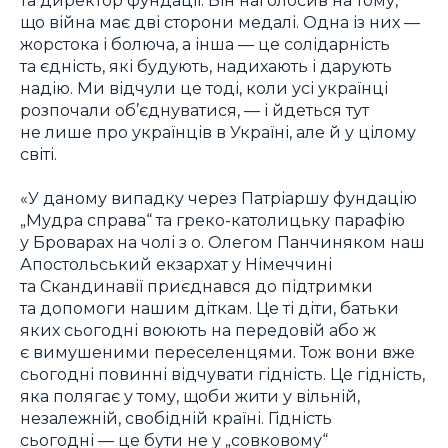
що війна має дві сторони медалі. Одна із них —
жорстока і болюча, а інша — це солідарність
та єдність, які будують, надихають і дарують
надію. Ми відчули це тоді, коли усі українці
розпочали об’єднуватися, — і йдеться тут
не лише про українців в Україні, але й у цілому
світі.
«У даному випадку через Патріаршу фундацію
„Мудра справа“ та греко-католицьку парафію
у Броварах на чолі з о. Олегом Панчиняком наш
Апостольський екзархат у Німеччині
та Скандинавії приєднався до підтримки
та допомоги нашим діткам. Це ті діти, батьки
яких сьогодні воюють на передовій або ж
є вимушеними переселенцями. Тож вони вже
сьогодні повинні відчувати гідність. Це гідність,
яка полягає у тому, щоби жити у вільній,
незалежній, свобідній країні. Гідність
сьогодні — це бути не у „совковому“