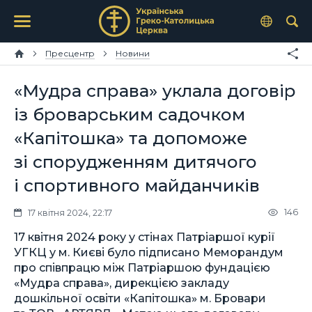
Пресцентр
Новини
«Мудра справа» уклала договір
із броварським садочком
«Капітошка» та допоможе
зі спорудженням дитячого
і спортивного майданчиків
146
17 квітня 2024, 22:17
17 квітня 2024 року у стінах Патріаршої курії
УГКЦ у м. Києві було підписано Меморандум
про співпрацю між Патріаршою фундацією
«Мудра справа», дирекцією закладу
дошкільної освіти «Капітошка» м. Бровари