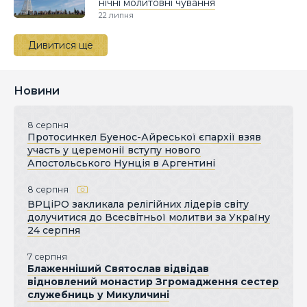
нічні молитовні чування
22 липня
Дивитися ще
Новини
8 серпня
Протосинкел Буенос-Айреської єпархії взяв
участь у церемонії вступу нового
Апостольського Нунція в Аргентині
8 серпня
ВРЦіРО закликала релігійних лідерів світу
долучитися до Всесвітньої молитви за Україну
24 серпня
7 серпня
Блаженніший Святослав відвідав
відновлений монастир Згромадження сестер
служебниць у Микуличині