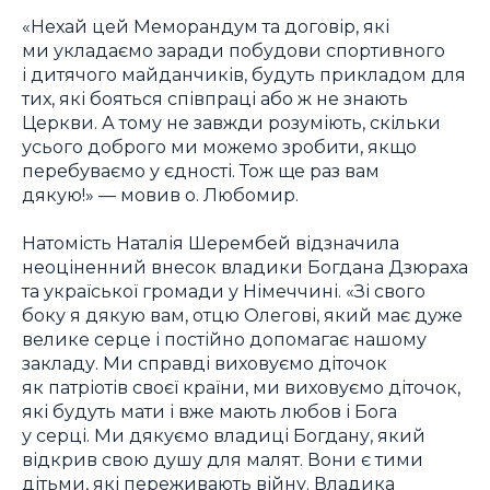
«Нехай цей Меморандум та договір, які
ми укладаємо заради побудови спортивного
і дитячого майданчиків, будуть прикладом для
тих, які бояться співпраці або ж не знають
Церкви. А тому не завжди розуміють, скільки
усього доброго ми можемо зробити, якщо
перебуваємо у єдності. Тож ще раз вам
дякую!» — мовив о. Любомир.
Натомість Наталія Шерембей відзначила
неоціненний внесок владики Богдана Дзюраха
та україської громади у Німеччині. «Зі свого
боку я дякую вам, отцю Олегові, який має дуже
велике серце і постійно допомагає нашому
закладу. Ми справді виховуємо діточок
як патріотів своєї країни, ми виховуємо діточок,
які будуть мати і вже мають любов і Бога
у серці. Ми дякуємо владиці Богдану, який
відкрив свою душу для малят. Вони є тими
дітьми, які переживають війну. Владика