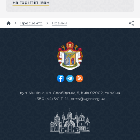
на горі Піп Іван
Пресцентр
Новини
вул. Микільсько-Слобідська, 5
, Київ 02002, Україна
+380 (44) 541-11-14
,
press@ugcc.org.ua