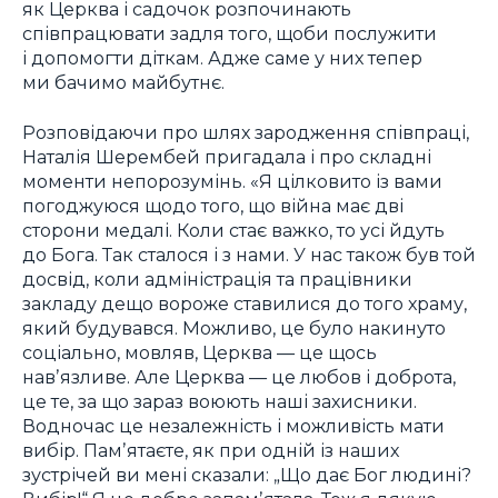
як Церква і садочок розпочинають
співпрацювати задля того, щоби послужити
і допомогти діткам. Адже саме у них тепер
ми бачимо майбутнє.
Розповідаючи про шлях зародження співпраці,
Наталія Шерембей пригадала і про складні
моменти непорозумінь. «Я цілковито із вами
погоджуюся щодо того, що війна має дві
сторони медалі. Коли стає важко, то усі йдуть
до Бога. Так сталося і з нами. У нас також був той
досвід, коли адміністрація та працівники
закладу дещо вороже ставилися до того храму,
який будувався. Можливо, це було накинуто
соціально, мовляв, Церква — це щось
навʼязливе. Але Церква — це любов і доброта,
це те, за що зараз воюють наші захисники.
Водночас це незалежність і можливість мати
вибір. Памʼятаєте, як при одній із наших
зустрічей ви мені сказали: „Що дає Бог людині?