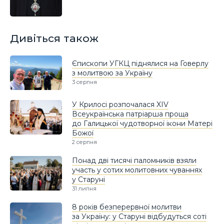
Дивіться також
Єпископи УГКЦ піднялися на Говерлу
з молитвою за Україну
3 серпня
У Крилосі розпочалася XIV
Всеукраїнська патріарша проща
до Галицької чудотворної ікони Матері
Божої
2 серпня
Понад дві тисячі паломників взяли
участь у сотих молитовних чуваннях
у Старуні
31 липня
8 років безперервної молитви
за Україну: у Старуні відбудуться соті