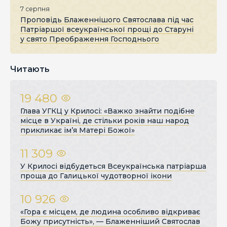
7 серпня
Проповідь Блаженнішого Святослава під час
Патріаршої всеукраїнської прощі до Старуні
у свято Преображення Господнього
Читають
19 480
Глава УГКЦ у Крилосі: «Важко знайти подібне
місце в Україні, де стільки років наш народ
прикликає ім’я Матері Божої»
11 309
У Крилосі відбудеться Всеукраїнська патріарша
проща до Галицької чудотворної ікони
10 926
«Гора є місцем, де людина особливо відкриває
Божу присутність», — Блаженніший Святослав