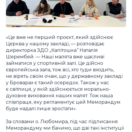
«Це вже не перший проєкт, який здійснює
Церква у нашому закладі, — розповідає
директорка ЗДО „Капітошка“ Наталія
Шерембей. — Наші малята вже щасливі
займатися у спортивній залі. Це дійсно
європейська зала, тож всі, хто туди входить,
не вірять своїм очам, що у державному закладі
у Броварах є такий осередок. Також у нас
є світлиця, у якій здійснюється морально-
духовне виховання наших малят. Тож наша
співпраця, яку регламентує цей Меморандум
буде надалі лише зростати».
За словами о. Любомира, під час підписання
Меморандуму ми бачимо, що дві такі інституції