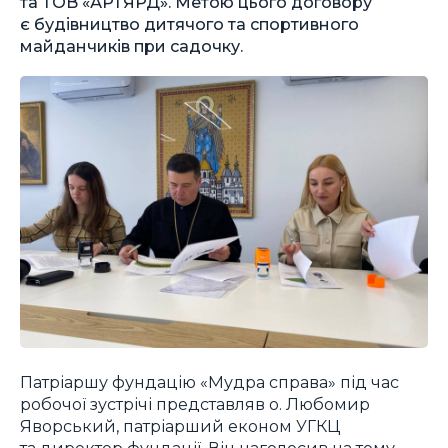
та ТОВ «АРТЯРД». Метою цього договору
є будівництво дитячого та спортивного
майданчиків при садочку.
Патріаршу фундацію «Мудра справа» під час
робочої зустрічі представляв о. Любомир
Яворський, патріарший економ УГКЦ
та директор фундації. Він наголосив на тому,