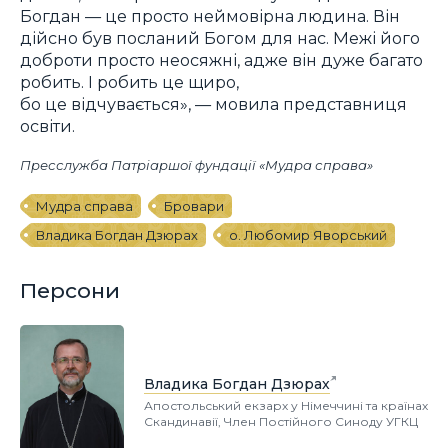
Богдан — це просто неймовірна людина. Він
дійсно був посланий Богом для нас. Межі його
доброти просто неосяжні, адже він дуже багато
робить. І робить це щиро,
бо це відчувається», — мовила представниця
освіти.
Пресслужба Патріаршої фундації «Мудра справа»
Мудра справа
Бровари
Владика Богдан Дзюрах
о. Любомир Яворський
Персони
Владика Богдан Дзюрах
Апостольський екзарх у Німеччині та країнах
Скандинавії, Член Постійного Синоду УГКЦ