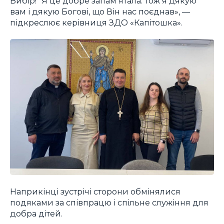
Вибір!“ Я це добре запамʼятала. Тож я дякую
вам і дякую Богові, що Він нас поєднав», —
підкреслює керівниця ЗДО «Капітошка».
Наприкінці зустрічі сторони обмінялися
подяками за співпрацю і спільне служіння для
добра дітей.