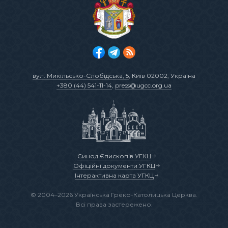
вул. Микільсько-Слобідська, 5
, Київ 02002, Україна
+380 (44) 541-11-14
,
press@ugcc.org.ua
Синод Єпископів УГКЦ
Офіційні документи УГКЦ
Інтерактивна карта УГКЦ
© 2004–2026 Українська Греко-Католицька Церква.
Всі права застережено.