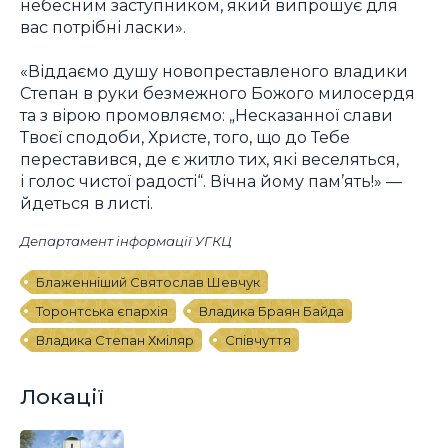
небесним заступником, який випрошує для
вас потрібні ласки».
«Віддаємо душу новопреставленого владики
Степан в руки безмежного Божого милосердя
та з вірою промовляємо: „Несказанної слави
Твоєї сподоби, Христе, того, що до Тебе
переставився, де є житло тих, які веселяться,
і голос чистої радості“. Вічна йому пам’ять!» —
йдеться в листі.
Департамент інформації УГКЦ
Блаженніший Святослав Шевчук
Торонтська єпархія
Владика Браян Байда
Владика Степан Хміляр
Співчуття
Локації