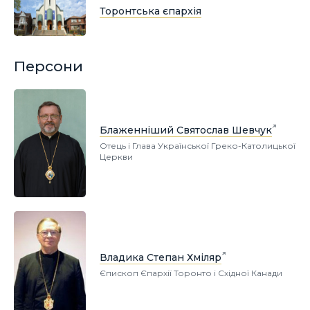
Торонтська єпархія
Персони
Блаженніший Святослав Шевчук
Отець і Глава Української Греко-Католицької
Церкви
Владика Степан Хміляр
Єпископ Єпархії Торонто і Східної Канади