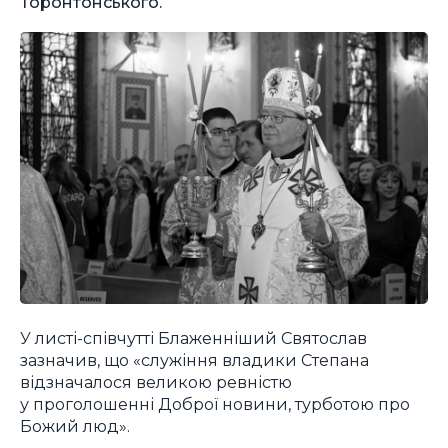
Торонтонського.
У листі-співчутті Блаженніший Святослав
зазначив, що «служіння владики Степана
відзначалося великою ревністю
у проголошенні Доброї новини, турботою про
Божий люд».