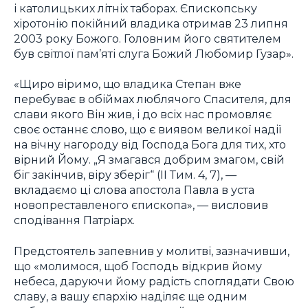
і католицьких літніх таборах. Єпископську
хіротонію покійний владика отримав 23 липня
2003 року Божого. Головним його святителем
був світлої пам’яті слуга Божий Любомир Гузар».
«Щиро віримо, що владика Степан вже
перебуває в обіймах люблячого Спасителя, для
слави якого Він жив, і до всіх нас промовляє
своє останнє слово, що є виявом великої надії
на вічну нагороду від Господа Бога для тих, хто
вірний Йому. „Я змагався добрим змагом, свій
біг закінчив, віру зберіг“ (II Тим. 4, 7), —
вкладаємо ці слова апостола Павла в уста
новопреставленого єпископа», — висловив
сподівання Патріарх.
Предстоятель запевнив у молитві, зазначивши,
що «молимося, щоб Господь відкрив йому
небеса, даруючи йому радість споглядати Свою
славу, а вашу єпархію наділяє ще одним