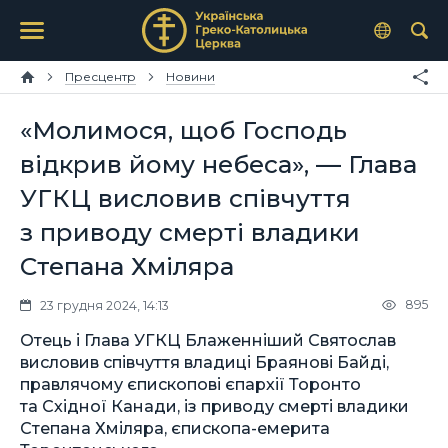
Пресцентр
Новини
«Молимося, щоб Господь
відкрив йому небеса», — Глава
УГКЦ висловив співчуття
з приводу смерті владики
Степана Хміляра
895
23 грудня 2024, 14:13
Отець і Глава УГКЦ Блаженніший Святослав
висловив співчуття владиці Браянові Байді,
правлячому єпископові єпархії Торонто
та Східної Канади, із приводу смерті владики
Степана Хміляра, єпископа-емерита