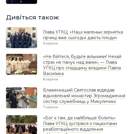
Дивіться також
Глава УГКЦ: «Наші маленькі зернятка
гірчиці вже сьогодні дають плоди»
9 серпня
«Не бійтеся, будьте вільними! Нехай
страх не панує над вами», — Глава
УГКЦ про спадщину владики Павла
Василика
8 серпня
Блаженніший Святослав відвідав
відновлений монастир Згромадження
сестер служебниць у Микуличині
7 серпня
«Бог є там, де найбільше болить»:
Глава УГКЦ зустрівся з пацієнтами
реабілітаційного відділення