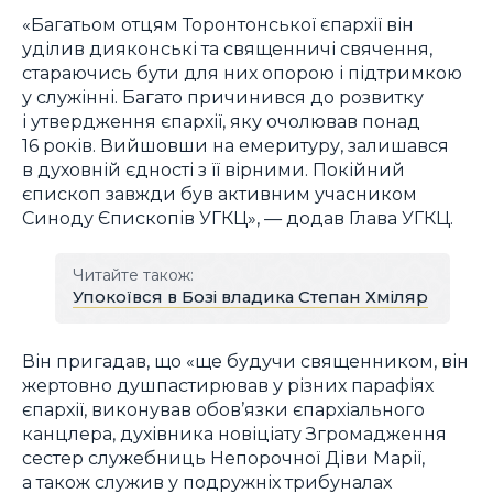
«Багатьом отцям Торонтонської єпархії він
уділив дияконські та священничі свячення,
стараючись бути для них опорою і підтримкою
у служінні. Багато причинився до розвитку
і утвердження єпархії, яку очолював понад
16 років. Вийшовши на емеритуру, залишався
в духовній єдності з її вірними. Покійний
єпископ завжди був активним учасником
Синоду Єпископів УГКЦ», — додав Глава УГКЦ.
Читайте також:
Упокоївся в Бозі владика Степан Хміляр
Він пригадав, що «ще будучи священником, він
жертовно душпастирював у різних парафіях
єпархії, виконував обов’язки єпархіального
канцлера, духівника новіціату Згромадження
сестер служебниць Непорочної Діви Марії,
а також служив у подружніх трибуналах