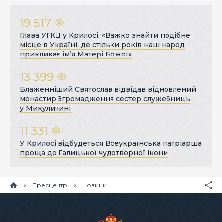
19 517
Глава УГКЦ у Крилосі: «Важко знайти подібне
місце в Україні, де стільки років наш народ
прикликає ім’я Матері Божої»
13 399
Блаженніший Святослав відвідав відновлений
монастир Згромадження сестер служебниць
у Микуличині
11 331
У Крилосі відбудеться Всеукраїнська патріарша
проща до Галицької чудотворної ікони
Пресцентр
Новини