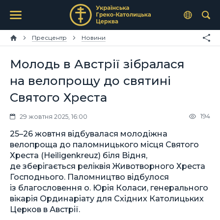
Пресцентр
Новини
Молодь в Австрії зібралася
на велопрощу до святині
Святого Хреста
194
29 жовтня 2025, 16:00
25–26 жовтня відбувалася молодіжна
велопроща до паломницького місця Святого
Хреста (Heiligenkreuz) біля Відня,
де зберігається реліквія Животворного Хреста
Господнього. Паломництво відбулося
із благословення о. Юрія Коласи, генерального
вікарія Ординаріату для Східних Католицьких
Церков в Австрії.