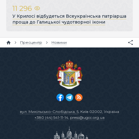
11 296
У Крилосі відбудеться Всеукраїнська патріарша
проща до Галицької чудотворної ікони
Пресцентр
Новини
вул. Микільсько-Слобідська, 5
, Київ 02002, Україна
+380 (44) 541-11-14
,
press@ugcc.org.ua