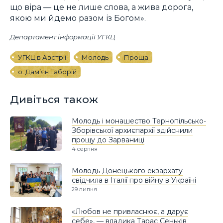
що віра — це не лише слова, а жива дорога,
якою ми йдемо разом із Богом».
Департамент інформації УГКЦ
УГКЦ в Австрії
Молодь
Проща
о. Дам’ян Габорій
Дивіться також
Молодь і монашество Тернопільсько-
Зборівської архиєпархії здійснили
прощу до Зарваниці
4 серпня
Молодь Донецького екзархату
свідчила в Італії про війну в Україні
29 липня
«Любов не привласнює, а дарує
себе», — владика Тарас Сеньків