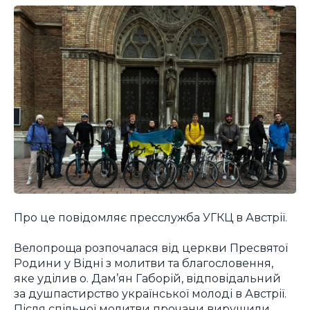
Про це повідомляє пресслужба УГКЦ в Австрії.
Велопроща розпочалася від церкви Пресвятої
Родини у Відні з молитви та благословення,
яке уділив о. Дам’ян Габорій, відповідальний
за душпастирство української молоді в Австрії.
Після спільної молитви прочани вирушили