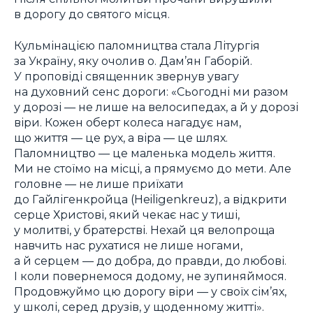
в дорогу до святого місця.
Кульмінацією паломництва стала Літургія
за Україну, яку очолив о. Дам’ян Габорій.
У проповіді священник звернув увагу
на духовний сенс дороги: «Сьогодні ми разом
у дорозі — не лише на велосипедах, а й у дорозі
віри. Кожен оберт колеса нагадує нам,
що життя — це рух, а віра — це шлях.
Паломництво — це маленька модель життя.
Ми не стоїмо на місці, а прямуємо до мети. Але
головне — не лише приїхати
до Гайлігенкройца (Heiligenkreuz), а відкрити
серце Христові, який чекає нас у тиші,
у молитві, у братерстві. Нехай ця велопроща
навчить нас рухатися не лише ногами,
а й серцем — до добра, до правди, до любові.
І коли повернемося додому, не зупиняймося.
Продовжуймо цю дорогу віри — у своїх сім’ях,
у школі, серед друзів, у щоденному житті».