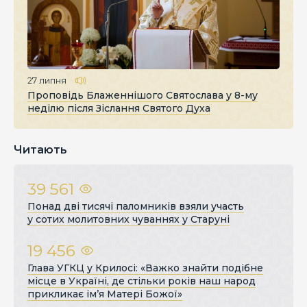
27 липня
Проповідь Блаженнішого Святослава у 8-му
неділю після Зіслання Святого Духа
Читають
39 561
Понад дві тисячі паломників взяли участь
у сотих молитовних чуваннях у Старуні
19 456
Глава УГКЦ у Крилосі: «Важко знайти подібне
місце в Україні, де стільки років наш народ
прикликає ім’я Матері Божої»