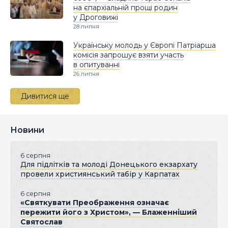
на єпархіальній прощі родин
у Дроговижі
28 липня
Українську молодь у Європі Патріарша
комісія запрошує взяти участь
в опитуванні
26 липня
Дивитися ще
Новини
6 серпня
Для підлітків та молоді Донецького екзархату
провели християнський табір у Карпатах
6 серпня
«Святкувати Преображення означає
пережити його з Христом», — Блаженніший
Святослав