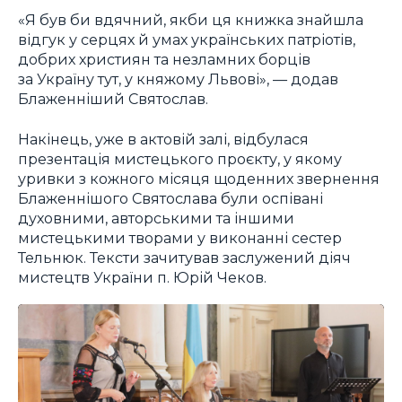
«Я був би вдячний, якби ця книжка знайшла
відгук у серцях й умах українських патріотів,
добрих християн та незламних борців
за Україну тут, у княжому Львові», — додав
Блаженніший Святослав.
Накінець, уже в актовій залі, відбулася
презентація мистецького проєкту, у якому
уривки з кожного місяця щоденних звернення
Блаженнішого Святослава були оспівані
духовними, авторськими та іншими
мистецькими творами у виконанні сестер
Тельнюк. Тексти зачитував заслужений діяч
мистецтв України п. Юрій Чеков.