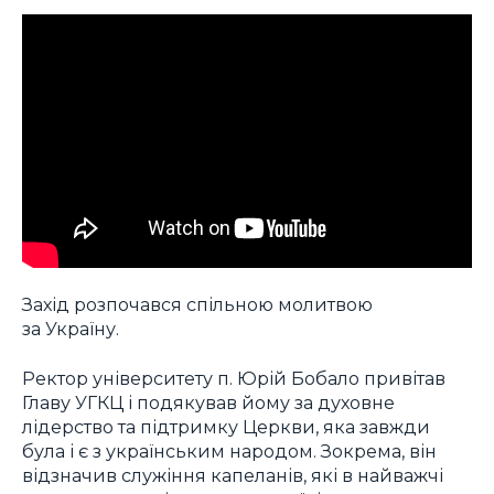
Захід розпочався спільною молитвою
за Україну.
Ректор університету п. Юрій Бобало привітав
Главу УГКЦ і подякував йому за духовне
лідерство та підтримку Церкви, яка завжди
була і є з українським народом. Зокрема, він
відзначив служіння капеланів, які в найважчі