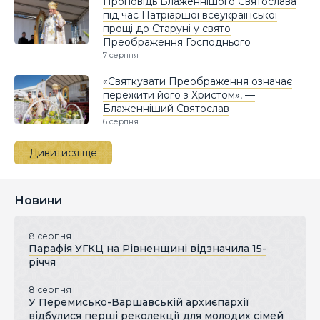
Проповідь Блаженнішого Святослава
під час Патріаршої всеукраїнської
прощі до Старуні у свято
Преображення Господнього
7 серпня
«Святкувати Преображення означає
пережити його з Христом», —
Блаженніший Святослав
6 серпня
Дивитися ще
Новини
8 серпня
Парафія УГКЦ на Рівненщині відзначила 15-
річчя
8 серпня
У Перемисько-Варшавській архиєпархії
відбулися перші реколекції для молодих сімей