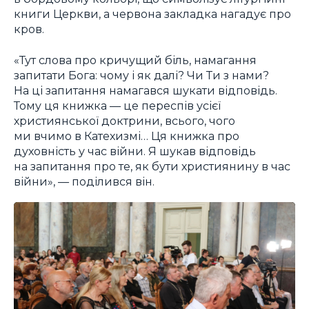
книги Церкви, а червона закладка нагадує про
кров.
«Тут слова про кричущий біль, намагання
запитати Бога: чому і як далі? Чи Ти з нами?
На ці запитання намагався шукати відповідь.
Тому ця книжка — це переспів усієї
християнської доктрини, всього, чого
ми вчимо в Катехизмі… Ця книжка про
духовність у час війни. Я шукав відповідь
на запитання про те, як бути християнину в час
війни», — поділився він.