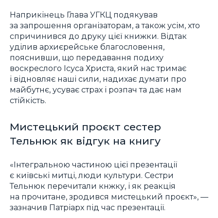
Наприкінець Глава УГКЦ подякував
за запрошення організаторам, а також усім, хто
спричинився до друку цієї книжки. Відтак
уділив архиєрейське благословення,
пояснивши, що передавання подиху
воскреслого Ісуса Христа, який нас тримає
і відновляє наші сили, надихає думати про
майбутнє, усуває страх і розпач та дає нам
стійкість.
Мистецький проєкт сестер
Тельнюк як відгук на книгу
«Інтегральною частиною цієї презентації
є київські митці, люди культури. Сестри
Тельнюк перечитали кнжку, і як реакція
на прочитане, зродився мистецький проєкт», —
зазначив Патріарх під час презентації.