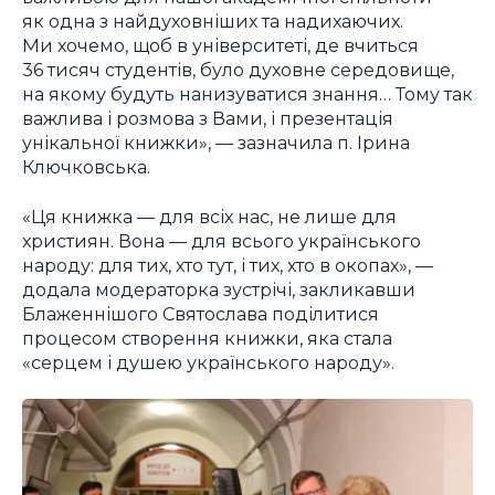
як одна з найдуховніших та надихаючих.
Ми хочемо, щоб в університеті, де вчиться
36 тисяч студентів, було духовне середовище,
на якому будуть нанизуватися знання… Тому так
важлива і розмова з Вами, і презентація
унікальної книжки», — зазначила п. Ірина
Ключковська.
«Ця книжка — для всіх нас, не лише для
християн. Вона — для всього українського
народу: для тих, хто тут, і тих, хто в окопах», —
додала модераторка зустрічі, закликавши
Блаженнішого Святослава поділитися
процесом створення книжки, яка стала
«серцем і душею українського народу».