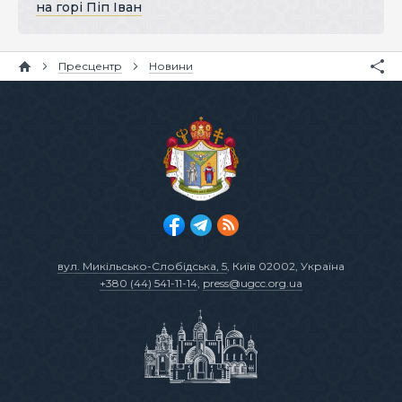
на горі Піп Іван
Пресцентр
Новини
вул. Микільсько-Слобідська, 5
, Київ 02002, Україна
+380 (44) 541-11-14
,
press@ugcc.org.ua