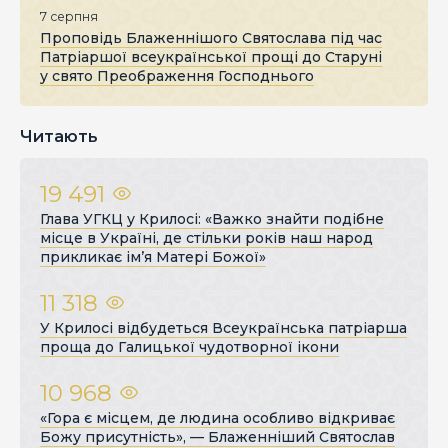
7 серпня
Проповідь Блаженнішого Святослава під час
Патріаршої всеукраїнської прощі до Старуні
у свято Преображення Господнього
Читають
19 491
Глава УГКЦ у Крилосі: «Важко знайти подібне
місце в Україні, де стільки років наш народ
прикликає ім’я Матері Божої»
11 318
У Крилосі відбудеться Всеукраїнська патріарша
проща до Галицької чудотворної ікони
10 968
«Гора є місцем, де людина особливо відкриває
Божу присутність», — Блаженніший Святослав