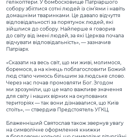
гелікоптери. У бомбосховище Патріаршого
собору збіглися сотні людей із сім’ями і навіть
домашніми тваринками. Це давало відчуття
відповідальності за порятунок людей, які
зійшлися до собору. Найперше я говорив
до світу від імені людей, за які Церква почала
відчувати відповідальність», — зазначив
Патріарх.
«Сказати на весь світ, що ми живі, молимося,
боремося, а на кінець поблагословити Божий
люд стало чимось більшим за людське слово.
Через нас почав промовляти Бог. Згодом
ми зрозуміли, що це мало важливе значення
для світу і наших вірних на окупованих
територіях — так вони дізнавалися, що Київ
стоїть», — ствердив Предстоятель УГКЦ.
Блаженніший Святослав також звернув увагу
на символічне оформлення книжки
в бордовому кольорі, що символізує літургійні