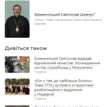
Блаженніший Святослав Шевчук
Отець і Глава Української Греко-Католицької
Церкви
Дивіться також
Блаженніший Святослав відвідав
відновлений монастир Згромадження
сестер служебниць у Микуличині
7 серпня
«Бог є там, де найбільше болить»:
Глава УГКЦ зустрівся з пацієнтами
реабілітаційного відділення
у Надвірній
7 серпня