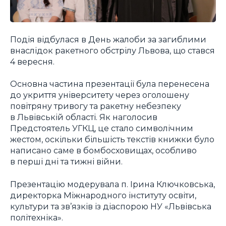
Подія відбулася в День жалоби за загиблими
внаслідок ракетного обстрілу Львова, що стався
4 вересня.
Основна частина презентації була перенесена
до укриття університету через оголошену
повітряну тривогу та ракетну небезпеку
в Львівській області. Як наголосив
Предстоятель УГКЦ, це стало символічним
жестом, оскільки більшість текстів книжки було
написано саме в бомбосховищах, особливо
в перші дні та тижні війни.
Презентацію модерувала п. Ірина Ключковська,
директорка Міжнародного інституту освіти,
культури та зв’язків із діаспорою НУ «Львівська
політехніка».