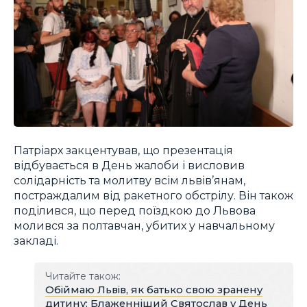
Патріарх закцентував, що презентація
відбувається в День жалоби і висловив
солідарність та молитву всім львів’янам,
постраждалим від ракетного обстрілу. Він також
поділився, що перед поїздкою до Львова
молився за полтавчан, убитих у навчальному
закладі.
Читайте також:
Обіймаю Львів, як батько свою зранену
дитину: Блаженніший Святослав у День