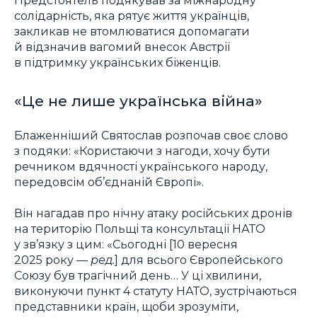
солідарність, яка рятує життя українців,
закликав не втомлюватися допомагати
й відзначив вагомий внесок Австрії
в підтримку українських біженців.
«Це не лише українська війна»
Блаженніший Святослав розпочав своє слово
з подяки: «Користаючи з нагоди, хочу бути
речником вдячності українського народу,
передовсім об’єднаній Європі».
Він нагадав про нічну атаку російських дронів
на територію Польщі та консультації НАТО
у зв’язку з цим: «Сьогодні [10 вересня
2025 року —
ред.
] для всього Європейського
Союзу був трагічний день… У ці хвилини,
виконуючи пункт 4 статуту НАТО, зустрічаються
представники країн, щоби зрозуміти,