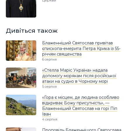
Церкви
Дивіться також
Блаженніший Святослав привітав
єпископа-емерита Петра Крика із 55-
річчям священства
6 серпня
«Стелла Маріс Україна» надала
допомогу морякам після російської
атаки на судно в Чорному морі
5 серпня
«Гора є місцем, де людина особливо
відкриває Божу присутність», —
Блаженніший Святослав на горі Піп
Іван
4 серпня
Проповідь Блаженнішого Святослава