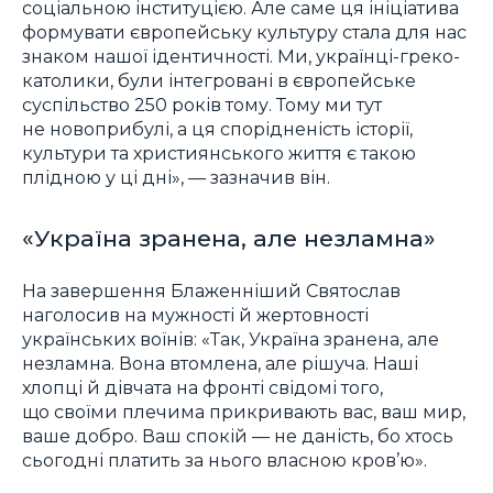
соціальною інституцією. Але саме ця ініціатива
формувати європейську культуру стала для нас
знаком нашої ідентичності. Ми, українці-греко-
католики, були інтегровані в європейське
суспільство 250 років тому. Тому ми тут
не новоприбулі, а ця спорідненість історії,
культури та християнського життя є такою
плідною у ці дні», — зазначив він.
«Україна зранена, але незламна»
На завершення Блаженніший Святослав
наголосив на мужності й жертовності
українських воїнів: «Так, Україна зранена, але
незламна. Вона втомлена, але рішуча. Наші
хлопці й дівчата на фронті свідомі того,
що своїми плечима прикривають вас, ваш мир,
ваше добро. Ваш спокій — не даність, бо хтось
сьогодні платить за нього власною кров’ю».