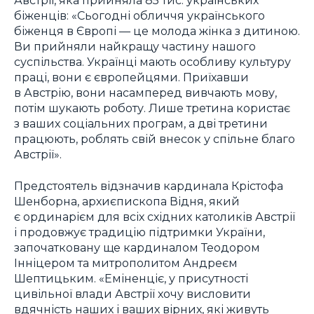
Австрії, яка прийняла 85 тис. українських
біженців: «Сьогодні обличчя українського
біженця в Європі — це молода жінка з дитиною.
Ви прийняли найкращу частину нашого
суспільства. Українці мають особливу культуру
праці, вони є європейцями. Приїхавши
в Австрію, вони насамперед вивчають мову,
потім шукають роботу. Лише третина користає
з ваших соціальних програм, а дві третини
працюють, роблять свій внесок у спільне благо
Австрії».
Предстоятель відзначив кардинала Крістофа
Шенборна, архиєпископа Відня, який
є ординарієм для всіх східних католиків Австрії
і продовжує традицію підтримки України,
започатковану ще кардиналом Теодором
Інніцером та митрополитом Андреєм
Шептицьким. «Еміненціє, у присутності
цивільної влади Австрії хочу висловити
вдячність наших і ваших вірних, які живуть