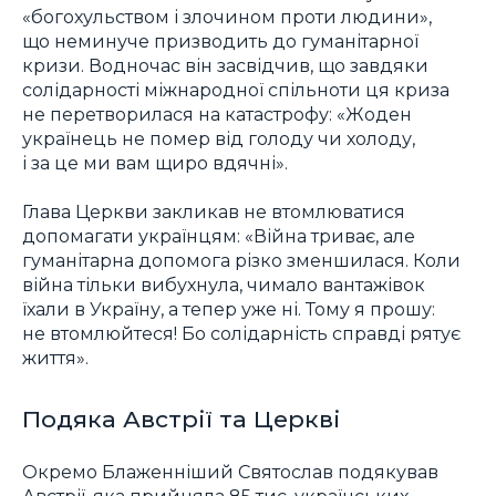
«богохульством і злочином проти людини»,
що неминуче призводить до гуманітарної
кризи. Водночас він засвідчив, що завдяки
солідарності міжнародної спільноти ця криза
не перетворилася на катастрофу: «Жоден
українець не помер від голоду чи холоду,
і за це ми вам щиро вдячні».
Глава Церкви закликав не втомлюватися
допомагати українцям: «Війна триває, але
гуманітарна допомога різко зменшилася. Коли
війна тільки вибухнула, чимало вантажівок
їхали в Україну, а тепер уже ні. Тому я прошу:
не втомлюйтеся! Бо солідарність справді рятує
життя».
Подяка Австрії та Церкві
Окремо Блаженніший Святослав подякував