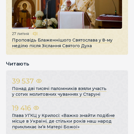
27 липня
Проповідь Блаженнішого Святослава у 8-му
неділю після Зіслання Святого Духа
Читають
39 537
Понад дві тисячі паломників взяли участь
у сотих молитовних чуваннях у Старуні
19 416
Глава УГКЦ у Крилосі: «Важко знайти подібне
місце в Україні, де стільки років наш народ
прикликає ім’я Матері Божої»