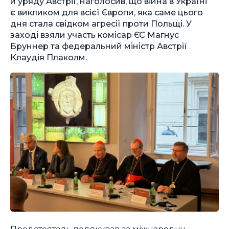
й уряду Австрії, наголосив, що війна в Україні
є викликом для всієї Європи, яка саме цього
дня стала свідком агресії проти Польщі. У
заході взяли участь комісар ЄС Магнус
Бруннер та федеральний міністр Австрії
Клаудія Плаколм.
Предстоятель подякував за міжнародну