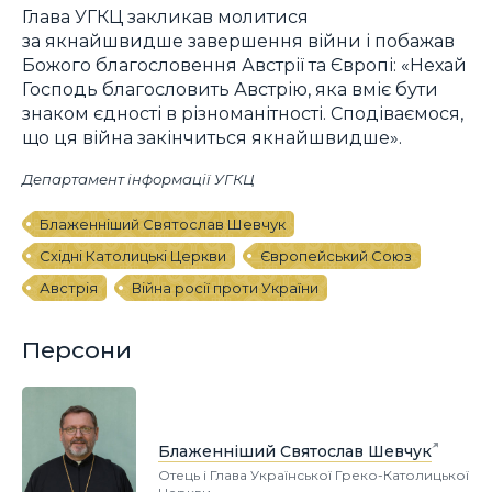
Глава УГКЦ закликав молитися
за якнайшвидше завершення війни і побажав
Божого благословення Австрії та Європі: «Нехай
Господь благословить Австрію, яка вміє бути
знаком єдності в різноманітності. Сподіваємося,
що ця війна закінчиться якнайшвидше».
Департамент інформації УГКЦ
Блаженніший Святослав Шевчук
Східні Католицькі Церкви
Європейський Союз
Австрія
Війна росії проти України
Персони
Блаженніший Святослав Шевчук
Отець і Глава Української Греко-Католицької