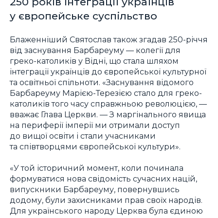
250 років інтеграції українців
у європейське суспільство
Блаженніший Святослав також згадав 250-річчя
від заснування Барбареуму — колегії для
греко-католиків у Відні, що стала шляхом
інтеграції українців до європейської культурної
та освітньої спільноти. «Заснування відомого
Барбареуму Марією-Терезією стало для греко-
католиків того часу справжньою революцією, —
вважає Глава Церкви. — З маргінального явища
на периферії імперії ми отримали доступ
до вищої освіти і стали учасниками
та співтворцями європейської культури».
«У той історичний момент, коли починала
формуватися нова свідомість сучасних націй,
випускники Барбареуму, повернувшись
додому, були захисниками прав своїх народів.
Для українського народу Церква була єдиною