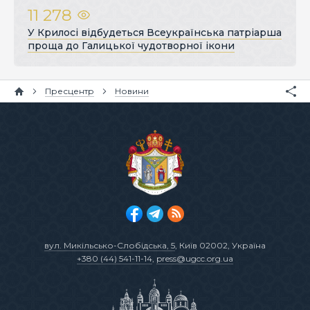
11 278
У Крилосі відбудеться Всеукраїнська патріарша
проща до Галицької чудотворної ікони
Пресцентр
Новини
вул. Микільсько-Слобідська, 5
, Київ 02002, Україна
+380 (44) 541-11-14
,
press@ugcc.org.ua