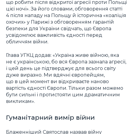
що робити після відкритої агресії проти Польщі
цієї ночі». За його словами, обговорення статті
4 після нападу на Польщу й історична «коаліція
охочих» у Парижі з обговоренням гарантій
безпеки для України свідчать, що Європа
усвідомлює важливість єдності перед
обличчям війни.
Глава УГКЦ додав: «Україна живе війною, яка
не є українською, бо вся Європа зазнала агресії,
і цей день це підтверджує для всього світу
дуже виразно. Ми вдячні європейцям,
що в цей момент ви відкриваєте наново
вартість єдності Європи. Тільки разом можемо
бути сильні і протистояти цим драматичним
викликам».
Гуманітарний вимір війни
Блаженніший Святослав назвав війну