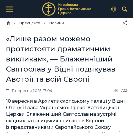
Пресцентр
Новини
«Лише разом можемо
протистояти драматичним
викликам», — Блаженніший
Святослав у Відні подякував
Австрії та всій Європі
722
11 вересня 2025, 17:04
10 вересня в Архиєпископському палаці у Відні
Отець і Глава Української Греко-Католицької
Церкви Блаженніший Святослав на зустрічі
східних католицьких єпископів Європи
із представниками Європейського Союзу