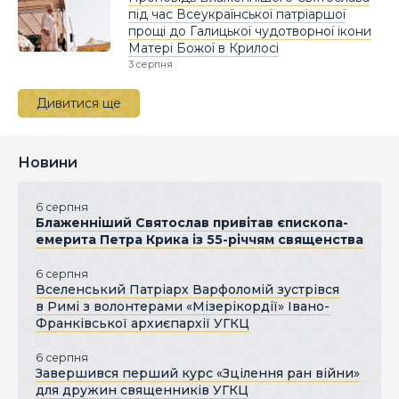
під час Всеукраїнської патріаршої
прощі до Галицької чудотворної ікони
Матері Божої в Крилосі
3 серпня
Дивитися ще
Новини
6 серпня
Блаженніший Святослав привітав єпископа-
емерита Петра Крика із 55-річчям священства
6 серпня
Вселенський Патріарх Варфоломій зустрівся
в Римі з волонтерами «Мізерікордії» Івано-
Франківської архиєпархії УГКЦ
6 серпня
Завершився перший курс «Зцілення ран війни»
для дружин священників УГКЦ