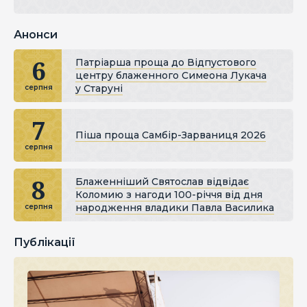
Анонси
6
Патріарша проща до Відпустового
центру блаженного Симеона Лукача
у Старуні
серпня
7
Піша проща Самбір-Зарваниця 2026
серпня
8
Блаженніший Святослав відвідає
Коломию з нагоди 100-річчя від дня
народження владики Павла Василика
серпня
Публікації