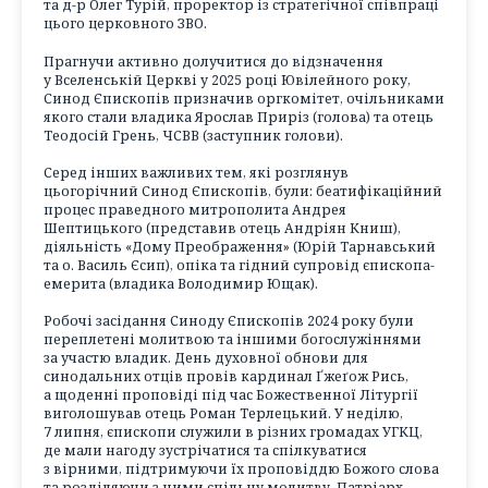
та д-р Олег Турій, проректор із стратегічної співпраці
цього церковного ЗВО.
Прагнучи активно долучитися до відзначення
у Вселенській Церкві у 2025 році Ювілейного року,
Синод Єпископів призначив оргкомітет, очільниками
якого стали владика Ярослав Приріз (голова) та отець
Теодосій Грень, ЧСВВ (заступник голови).
Серед інших важливих тем, які розглянув
цьогорічний Синод Єпископів, були: беатифікаційний
процес праведного митрополита Андрея
Шептицького (представив отець Андріян Книш),
діяльність «Дому Преображення» (Юрій Тарнавський
та о. Василь Єсип), опіка та гідний супровід єпископа-
емерита (владика Володимир Ющак).
Робочі засідання Синоду Єпископів 2024 року були
переплетені молитвою та іншими богослужіннями
за участю владик. День духовної обнови для
синодальних отців провів кардинал Ґжеґож Рись,
а щоденні проповіді під час Божественної Літургії
виголошував отець Роман Терлецький. У неділю,
7 липня, єпископи служили в різних громадах УГКЦ,
де мали нагоду зустрічатися та спілкуватися
з вірними, підтримуючи їх проповіддю Божого слова
та розділяючи з ними спільну молитву. Патріарх