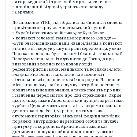
на справедливий і тривалий мир та впевненості
в прийдешній віднові українського народу
і Держави.
До єпископів УГКЦ, які зібралися на Синоді, зі словом
привітання звернувся Апостольський нунцій
в Україні архиєпископ Вісвальдас Кульбокас.
У контексті головної теми цьогорічного Синоду —
«Бути благовісниками надії: євангелізація в контексті
війни», він звернув увагу на різні середовища, у яких
Церква покликана бути знаком і благовісником надії.
Передусім згадавши із вдячністю до Господа про
визволення з російського полону отців
редемптористів Івана Левицького та Богдана Гелети,
владика Вісвальдас наголосив на важливості
підтримки всіх полонених та їхніх родин. На перше
місце при цьому, на його думку, потрібно поставити
молитву за їхнє визволення, а також пам’ять про них
і свідчення перед світом про їхні страждання. Окрім
цього, як зауважив Апостольський нунцій, адресатами
турботи Церкви мають стати діти, зокрема насильно
депортовані до Росії, українці на тимчасово
окупованих територіях, військові, родини загиблих,
поранені, внутрішньо переміщені особи та шукачі
притулку за кордоном. Архиєпископ закликав
до творчих пошуків найвідповідніших сучасних
засобів євангелізації, а також до плекання живих