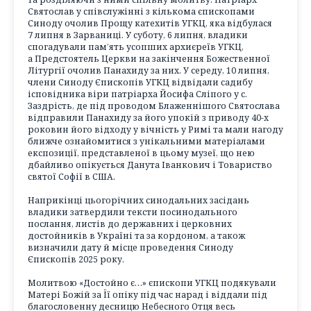
Святослав у співслужінні з кількома єпископами
Синоду очолив Прощу катехитів УГКЦ, яка відбулася
7 липня в Зарваниці. У суботу, 6 липня, владики
спогадували пам’ять усопших архиєреїв УГКЦ,
а Предстоятель Церкви на закінчення Божественної
Літургії очолив Панахиду за них. У середу, 10 липня,
члени Синоду Єпископів УГКЦ відвідали садибу
ісповідника віри патріарха Йосифа Сліпого у с.
Заздрість, де під проводом Блаженнішого Святослава
відправили Панахиду за його упокій з приводу 40-х
роковин його відходу у вічність у Римі та мали нагоду
ближче ознайомитися з унікальними матеріалами
експозиції, представленої в цьому музеї, що нею
дбайливо опікується Данута Іванкович і Товариство
святої Софії в США.
Наприкінці цьогорічних синодальних засідань
владики затвердили тексти посинодального
послання, листів до державних і церковних
достойників в Україні та за кордоном, а також
визначили дату й місце проведення Синоду
Єпископів 2025 року.
Молитвою «Достойно є…» єпископи УГКЦ подякували
Матері Божій за Її опіку під час нарад і віддали під
благословенну десницю Небесного Отця весь