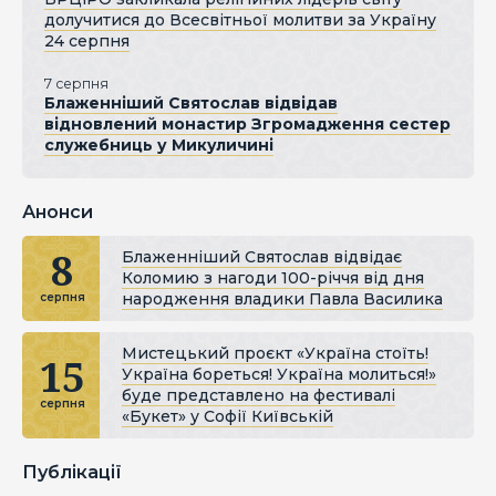
долучитися до Всесвітньої молитви за Україну
24 серпня
7 серпня
Блаженніший Святослав відвідав
відновлений монастир Згромадження сестер
служебниць у Микуличині
Анонси
8
Блаженніший Святослав відвідає
Коломию з нагоди 100-річчя від дня
народження владики Павла Василика
серпня
Мистецький проєкт «Україна стоїть!
15
Україна бореться! Україна молиться!»
буде представлено на фестивалі
серпня
«Букет» у Софії Київській
Публікації