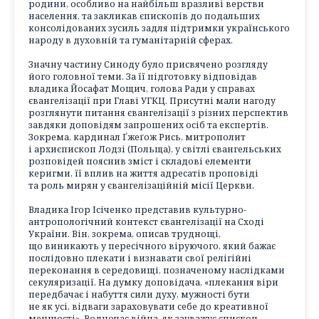
родини, особливо на найбільш вразливі верстви
населення, та закликав єпископів до подальших
консолідованих зусиль задля підтримки українського
народу в духовній та гуманітарній сферах.
Значну частину Синоду було присвячено розгляду
його головної теми. За її підготовку відповідав
владика Йосафат Мощич, голова Ради у справах
євангелізації при Главі УГКЦ. Присутні мали нагоду
розглянути питання євангелізації з різних перспектив
завдяки доповідям запрошених осіб та експертів.
Зокрема, кардинал Ґжеґож Рись, митрополит
і архиєпископ Лодзі (Польща), у світлі євангельських
розповідей пояснив зміст і складові елементи
керигми, її вплив на життя адресатів проповіді
та роль мирян у євангелізаційній місії Церкви.
Владика Ігор Ісіченко представив культурно-
антропологічний контекст євангелізації на Сході
України. Він, зокрема, описав труднощі,
що виникають у пересічного віруючого, який бажає
послідовно плекати і визнавати свої релігійні
переконання в середовищі, позначеному наслідками
секуляризації. На думку доповідача, «плекання віри
передбачає і набуття сили духу, мужності бути
не як усі, відваги зараховувати себе до креативної
меншості». Водночас війна, як зауважує єпископ,