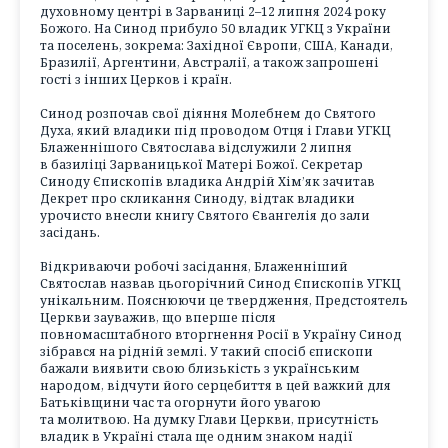
духовному центрі в Зарваниці 2–12 липня 2024 року
Божого. На Синод прибуло 50 владик УГКЦ з України
та поселень, зокрема: Західної Європи, США, Канади,
Бразилії, Аргентини, Австралії, а також запрошені
гості з інших Церков і країн.
Синод розпочав свої діяння Молебнем до Святого
Духа, який владики під проводом Отця і Глави УГКЦ
Блаженнішого Святослава відслужили 2 липня
в базиліці Зарваницької Матері Божої. Секретар
Синоду Єпископів владика Андрій Хім’як зачитав
Декрет про скликання Синоду, відтак владики
урочисто внесли книгу Святого Євангелія до зали
засідань.
Відкриваючи робочі засідання, Блаженніший
Святослав назвав цьогорічний Синод Єпископів УГКЦ
унікальним. Пояснюючи це твердження, Предстоятель
Церкви зауважив, що вперше після
повномасштабного вторгнення Росії в Україну Синод
зібрався на рідній землі. У такий спосіб єпископи
бажали виявити свою близькість з українським
народом, відчути його серцебиття в цей важкий для
Батьківщини час та огорнути його увагою
та молитвою. На думку Глави Церкви, присутність
владик в Україні стала ще одним знаком надії