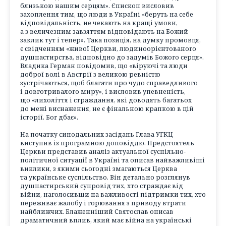
близькою нашим серцям». Єпископ висловив
захоплення тим, що люди в Україні «беруть на себе
відповідальність, не чекають на кращі умови,
а з величезним завзяттям відповідають на Божий
заклик тут і тепер». Така позиція, на думку промовця,
є свідченням «живої Церкви, людиноорієнтованого
душпастирства, відповідно до задумів Божого серця».
Владика Герман повідомив, що «віруючі та люди
доброї волі в Австрії з великою ревністю
зустрічаються, щоб благати про чудо справедливого
і довготривалого миру», і висловив упевненість,
що «лихоліття і страждання, які доводять багатьох
до межі виснаження, не є фінальною крапкою в цій
історії. Бог дбає».
На початку синодальних засідань Глава УГКЦ
виступив із програмною доповіддю. Предстоятель
Церкви представив аналіз актуальної суспільно-
політичної ситуації в Україні та описав найважливіші
виклики, з якими сьогодні змагаються Церква
та українське суспільство. Він детально розглянув
душпастирський супровід тих, хто страждає від
війни, наголосивши на важливості підтримки тих, хто
переживає жалобу і горювання з приводу втрати
найближчих. Блаженніший Святослав описав
драматичний вплив, який має війна на українські