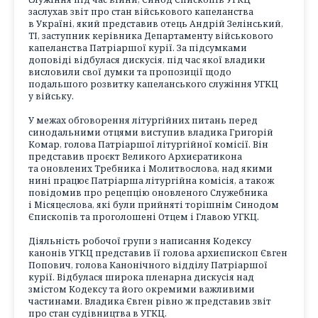
заслухав звіт про стан військового капеланства
в Україні, який представив отець Андрій Зелінський,
ТІ, заступник керівника Департаменту військового
капеланства Патріаршої курії. За підсумками
доповіді відбулася дискусія, під час якої владики
висловили свої думки та пропозиції щодо
подальшого розвитку капеланського служіння УГКЦ
у війську.
У межах обговорення літургійних питань перед
синодальними отцями виступив владика Григорій
Комар, голова Патріаршої літургійної комісії. Він
представив проєкт Великого Архиєратикона
та оновлених Требника і Молитвослова, над якими
нині працює Патріарша літургійна комісія, а також
повідомив про рецепцію оновленого Служебника
і Місяцеслова, які були прийняті торішнім Синодом
Єпископів та проголошені Отцем і Главою УГКЦ.
Діяльність робочої групи з написання Кодексу
канонів УГКЦ представив її голова архиєпископ Євген
Попович, голова Канонічного відділу Патріаршої
курії. Відбулася широка пленарна дискусія над
змістом Кодексу та його окремими важливими
частинами. Владика Євген рівно ж представив звіт
про стан судівництва в УГКЦ.