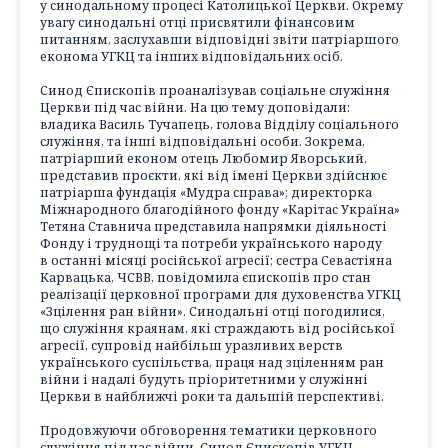
у синодальному процесі Католицької Церкви. Окрему
увагу синодальні отці присвятили фінансовим
питанням, заслухавши відповідні звіти патріаршого
економа УГКЦ та інших відповідальних осіб.
Синод Єпископів проаналізував соціальне служіння
Церкви під час війни. На цю тему доповідали:
владика Василь Тучапець, голова Відділу соціального
служіння, та інші відповідальні особи. Зокрема,
патріарший економ отець Любомир Яворський,
представив проєкти, які від імені Церкви здійснює
патріарша фундація «Мудра справа»; директорка
Міжнародного благодійного фонду «Карітас Україна»
Тетяна Ставнича представила напрямки діяльності
Фонду і труднощі та потреби українського народу
в останні місяці російської агресії; сестра Севастіяна
Карвацька, ЧСВВ, повідомила єпископів про стан
реалізації церковної програми для духовенства УГКЦ
«Зцілення ран війни». Синодальні отці погодилися,
що служіння краянам, які страждають від російської
агресії, супровід найбільш уразливих верств
українського суспільства, праця над зціленням ран
війни і надалі будуть пріоритетними у служінні
Церкви в найближчі роки та дальшій перспективі.
Продовжуючи обговорення тематики церковного
служіння під час війни, Синод Єпископів УГКЦ