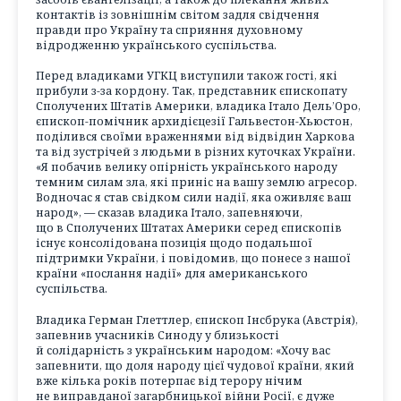
контактів із зовнішнім світом задля свідчення
правди про Україну та сприяння духовному
відродженню українського суспільства.
Перед владиками УГКЦ виступили також гості, які
прибули з-за кордону. Так, представник єпископату
Сполучених Штатів Америки, владика Італо Дель’Оро,
єпископ-помічник архидієцезії Гальвестон-Хьюстон,
поділився своїми враженнями від відвідин Харкова
та від зустрічей з людьми в різних куточках України.
«Я побачив велику опірність українського народу
темним силам зла, які приніс на вашу землю агресор.
Водночас я став свідком сили надії, яка оживляє ваш
народ», — сказав владика Італо, запевняючи,
що в Сполучених Штатах Америки серед єпископів
існує консолідована позиція щодо подальшої
підтримки України, і повідомив, що понесе з нашої
країни «послання надії» для американського
суспільства.
Владика Герман Глеттлер, єпископ Інсбрука (Австрія),
запевнив учасників Синоду у близькості
й солідарність з українським народом: «Хочу вас
запевнити, що доля народу цієї чудової країни, який
вже кілька років потерпає від терору нічим
не виправданої загарбницької війни Росії, є дуже