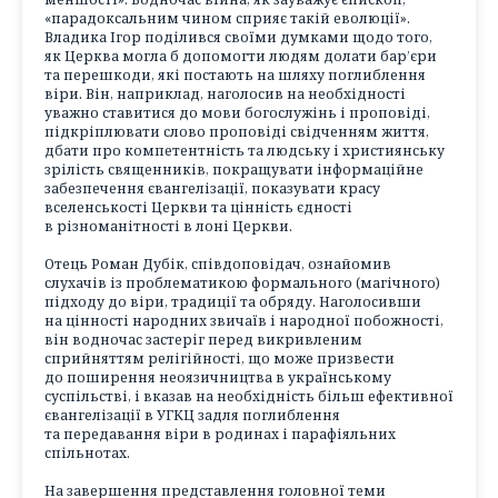
«парадоксальним чином сприяє такій еволюції».
Владика Ігор поділився своїми думками щодо того,
як Церква могла б допомогти людям долати бар’єри
та перешкоди, які постають на шляху поглиблення
віри. Він, наприклад, наголосив на необхідності
уважно ставитися до мови богослужінь і проповіді,
підкріплювати слово проповіді свідченням життя,
дбати про компетентність та людську і християнську
зрілість священників, покращувати інформаційне
забезпечення євангелізації, показувати красу
вселенськості Церкви та цінність єдності
в різноманітності в лоні Церкви.
Отець Роман Дубік, співдоповідач, ознайомив
слухачів із проблематикою формального (магічного)
підходу до віри, традиції та обряду. Наголосивши
на цінності народних звичаїв і народної побожності,
він водночас застеріг перед викривленим
сприйняттям релігійності, що може призвести
до поширення неоязичництва в українському
суспільстві, і вказав на необхідність більш ефективної
євангелізації в УГКЦ задля поглиблення
та передавання віри в родинах і парафіяльних
спільнотах.
На завершення представлення головної теми