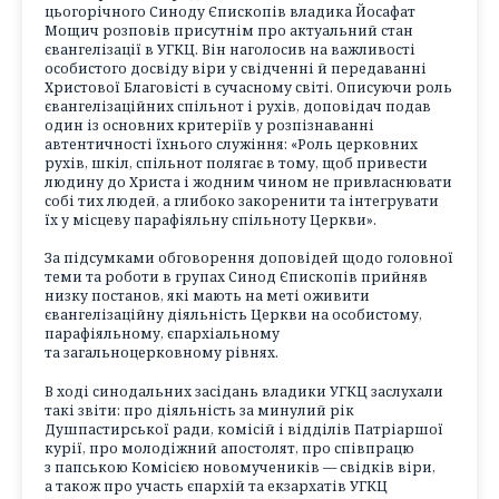
цьогорічного Синоду Єпископів владика Йосафат
Мощич розповів присутнім про актуальний стан
євангелізації в УГКЦ. Він наголосив на важливості
особистого досвіду віри у свідченні й передаванні
Христової Благовісті в сучасному світі. Описуючи роль
євангелізаційних спільнот і рухів, доповідач подав
один із основних критеріїв у розпізнаванні
автентичності їхнього служіння: «Роль церковних
рухів, шкіл, спільнот полягає в тому, щоб привести
людину до Христа і жодним чином не привласнювати
собі тих людей, а глибоко закоренити та інтегрувати
їх у місцеву парафіяльну спільноту Церкви».
За підсумками обговорення доповідей щодо головної
теми та роботи в групах Синод Єпископів прийняв
низку постанов, які мають на меті оживити
євангелізаційну діяльність Церкви на особистому,
парафіяльному, єпархіальному
та загальноцерковному рівнях.
В ході синодальних засідань владики УГКЦ заслухали
такі звіти: про діяльність за минулий рік
Душпастирської ради, комісій і відділів Патріаршої
курії, про молодіжний апостолят, про співпрацю
з папською Комісією новомучеників — свідків віри,
а також про участь єпархій та екзархатів УГКЦ