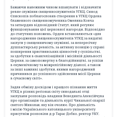
Бажаючи належним чином вшанувати і відзначити
ревне служіння священнослужителів УГКЦ, Синод
Єпископів поблагословив створення в УГКЦ Ордена
блаженного священномученика Омеляна Ковча
та затвердив відповідний Статут, який регулює
функціонування цієї церковної нагороди. Відповідно
до статутних положень, Орден встановлюється «для
нагородження священнослужителів УГКЦ за видатні
заслуги у священничому служінні, за непересічну
душпастирську ревність, за активну позицію у справі
поширення християнських цінностей у суспільстві,
за здобутки в євангелізаційній і місійній діяльності
Церкви, за самопожертву в благодійництві, за успіхи
в екуменічному та міжрелігійному діалозі, а також
за інші важливі здобутки, якими нагороджений
причинився до успішного здійснення місії Церкви
в сучасному світі».
Задля обміну досвідом і кращого пізнання життя
УГКЦ в різних регіонах світу синодальні отці
заслухали розповідь владики Венедикта Алексійчука
про організацію та діяльність курії Чиказької єпархії
святого Миколая, яку він очолює. Про діяльність
і місію Українського католицького університету
присутнім розповіли д-р Тарас Добко, ректор УКУ,