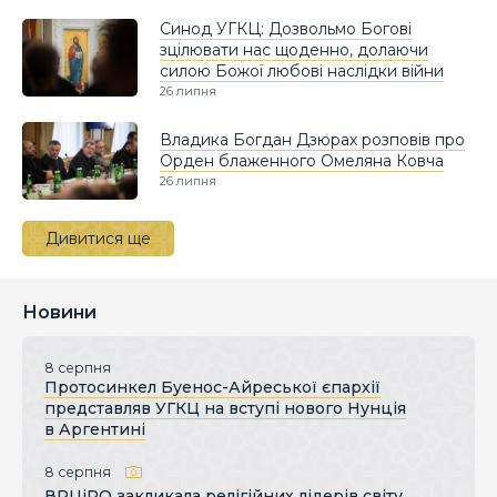
Синод УГКЦ: Дозвольмо Богові
зцілювати нас щоденно, долаючи
силою Божої любові наслідки війни
26 липня
Владика Богдан Дзюрах розповів про
Орден блаженного Омеляна Ковча
26 липня
Дивитися ще
Новини
8 серпня
Протосинкел Буенос-Айреської єпархії
представляв УГКЦ на вступі нового Нунція
в Аргентині
8 серпня
ВРЦіРО закликала релігійних лідерів світу