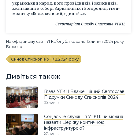
український народ, його провідників і захисників,
заспівавши в соборі Зарваницької Богородиці гімн-
молитву «Боже, великий, єдиний…».
Секретаріат Синоду Єпископів УГКЦ
На
офіційному сайті УГКЦ
опубліковано 15 липня 2024 року
Божого.
Синод Єпископів УГКЦ 2024 року
Дивіться також
Глава УГКЦ Блаженніший Святослав:
Підсумки Синоду Єпископів 2024
30 липня
Соціальне служіння УГКЦ: чи можна
назвати Церкву критичною
інфраструктурою?
27 липня