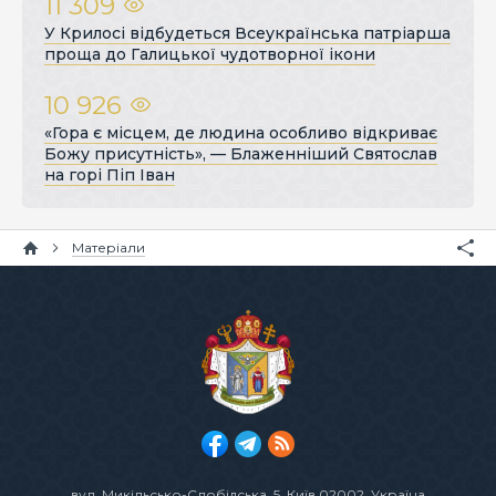
11 309
У Крилосі відбудеться Всеукраїнська патріарша
проща до Галицької чудотворної ікони
10 926
«Гора є місцем, де людина особливо відкриває
Божу присутність», — Блаженніший Святослав
на горі Піп Іван
Матеріали
вул. Микільсько-Слобідська, 5
, Київ 02002, Україна