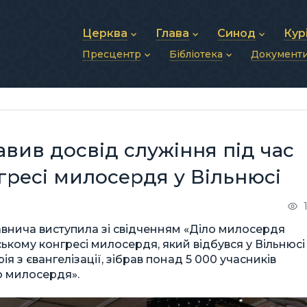
Церква
Глава
Синод
Кур
Пресцентр
Бібліотека
Документ
Про УГКЦ
Блаженніший Святослав
Синод Єпископів
Душп
Історія УГКЦ
Біографія
Архиєрейський Си
Фіна
Новини
Святе Письмо
Структура УГКЦ
Фотографії
Митрополичі Сино
Зв’яз
Анонси
Богослужіння
Майбутнє УГКЦ
Щоденні відеозвернення
Єпископи
Адмі
Публікації
Молитви
Інші 
Історії
Подкасти
авив досвід служіння під час
Фото та відео
Архів новин (2013–2022)
гресі милосердя у Вільнюсі
авнича виступила зі свідченням «Діло милосердя
ському конгресі милосердя, який відбувся у Вільнюсі
ія з євангелізації, зібрав понад 5 000 учасників
то милосердя».