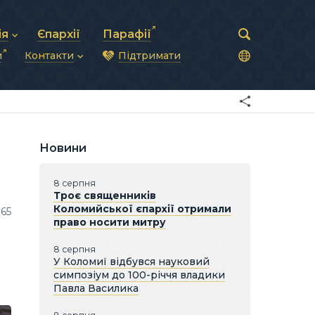
ія
Єпархії
Парафії
и
Контакти
Підтримати
астирська рада
нод
нсово-господарська діяльність
Загальна інформація
ди
ки та комунікації
Глава УГКЦ
ністративні питання
Синоди Єпископів
підрозділи
Трибунал
Патріарша курія
Новини
Єпархії та екзархати
8 серпня
Троє священників
Коломийської єпархії отримали
165
право носити митру
8 серпня
У Коломиї відбувся науковий
симпозіум до 100-річчя владики
Павла Василика