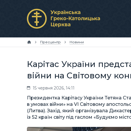
Пресцентр
Новини
Карітас України предст
війни на Світовому кон
15 червня 2026, 14:11
Президентка Карітасу України Тетяна Ст
в умовах війни» на VI Світовому апостоль
(Литва). Захід, який організувала Дикастер
із 52 країн світу під гаслом «Будуємо міс