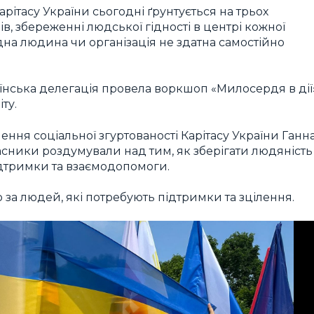
арітасу України сьогодні ґрунтується на трьох
в, збереженні людської гідності в центрі кожної
одна людина чи організація не здатна самостійно
аїнська делегація провела воркшоп «Милосердя в дії
ту.
ня соціальної згуртованості Карітасу України Ганн
часники роздумували над тим, як зберігати людяність
підтримки та взаємодопомоги.
а людей, які потребують підтримки та зцілення.