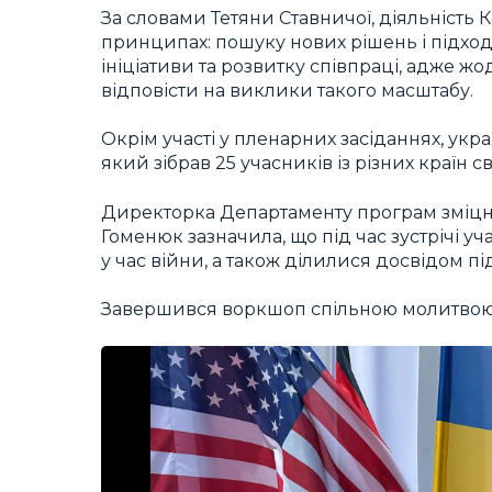
За словами Тетяни Ставничої, діяльність К
принципах: пошуку нових рішень і підході
ініціативи та розвитку співпраці, адже ж
відповісти на виклики такого масштабу.
Окрім участі у пленарних засіданнях, укр
який зібрав 25 учасників із різних країн сві
Директорка Департаменту програм зміцнен
Гоменюк зазначила, що під час зустрічі у
у час війни, а також ділилися досвідом 
Завершився воркшоп спільною молитвою з