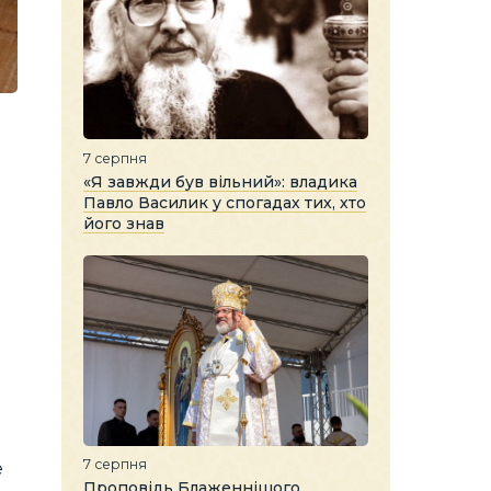
7 серпня
«Я завжди був вільний»: владика
Павло Василик у спогадах тих, хто
його знав
7 серпня
е
Проповідь Блаженнішого