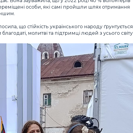
 надає. Вона зауважила, що у 2022 році 40 % волонтерів
ереміщені особи, які самі пройшли шлях отримання
іншим.
осила, що стійкість українського народу ґрунтується
 благодаті, молитві та підтримці людей з усього світу