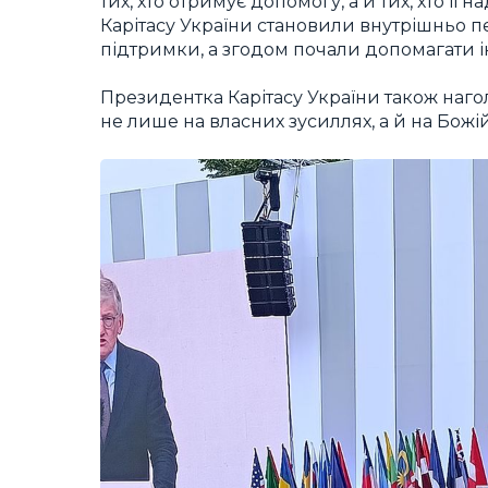
тих, хто отримує допомогу, а й тих, хто її
Карітасу України становили внутрішньо п
підтримки, а згодом почали допомагати 
Президентка Карітасу України також нагол
не лише на власних зусиллях, а й на Божій