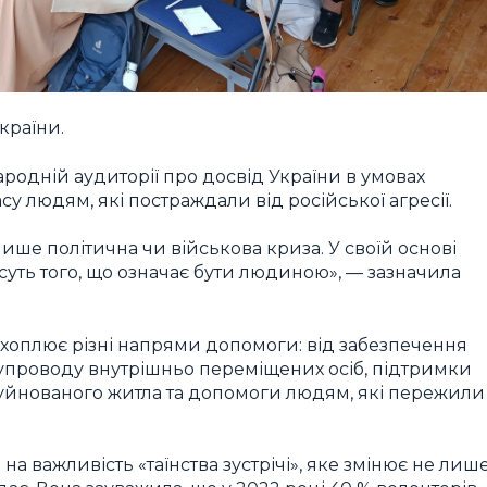
країни.
ародній аудиторії про досвід України в умовах
у людям, які постраждали від російської агресії.
лише політична чи військова криза. У своїй основі
суть того, що означає бути людиною», — зазначила
и охоплює різні напрями допомоги: від забезпечення
супроводу внутрішньо переміщених осіб, підтримки
зруйнованого житла та допомоги людям, які пережили
а важливість «таїнства зустрічі», яке змінює не лиш