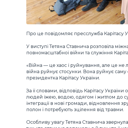
Про це повідомляє пресслужба Карітасу У
У виступі Тетяна Ставнича розповіла міжн
повномасштабної війни та служіння Карітас
«Війна — це хаос і руйнування, але це не 
війна руйнує стосунки. Вона руйнує саму 
президентка Карітасу України.
За її словами, відповідь Карітасу Україн
людей їжею, водою, одягом і житлом до 
інтеграції в нові громади, відновлення 
полон і потребують зцілення від травми.
Особливу увагу Тетяна Ставнича звернула н