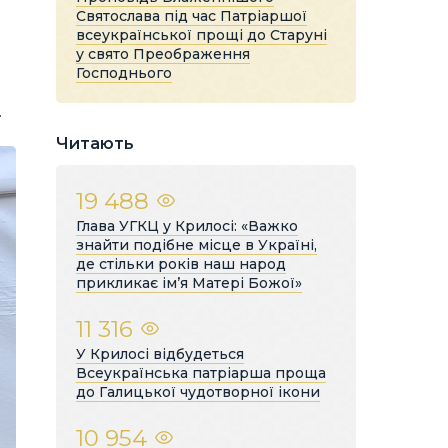
Святослава під час Патріаршої
всеукраїнської прощі до Старуні
у свято Преображення
Господнього
.
Читають
19 488
Глава УГКЦ у Крилосі: «Важко
знайти подібне місце в Україні,
де стільки років наш народ
прикликає ім’я Матері Божої»
11 316
У Крилосі відбудеться
Всеукраїнська патріарша проща
до Галицької чудотворної ікони
10 954