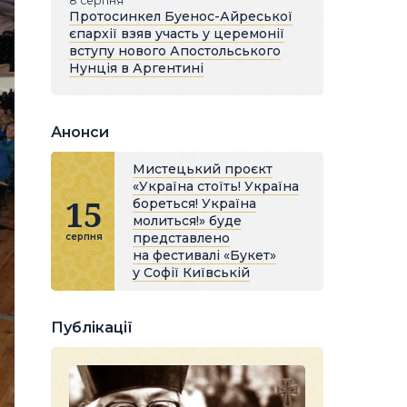
8 серпня
Протосинкел Буенос-Айреської
єпархії взяв участь у церемонії
вступу нового Апостольського
Нунція в Аргентині
Анонси
Мистецький проєкт
«Україна стоїть! Україна
15
бореться! Україна
молиться!» буде
представлено
серпня
на фестивалі «Букет»
у Софії Київській
Публікації