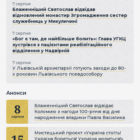
7 серпня
Блаженніший Святослав відвідав
відновлений монастир Згромадження сестер
служебниць у Микуличині
7 серпня
«Бог є там, де найбільше болить»: Глава УГКЦ
зустрівся з пацієнтами реабілітаційного
відділення у Надвірній
7 серпня
У Львівській архиєпархії готують заходи до 80-
х роковин Львівського псевдособору
Анонси
8
Блаженніший Святослав відвідає
Коломию з нагоди 100-річчя від дня
народження владики Павла Василика
серпня
Мистецький проєкт «Україна стоїть!
15
Україна бореться! Україна молиться!»