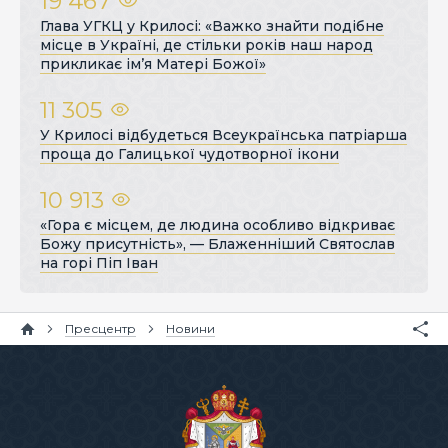
19 467
Глава УГКЦ у Крилосі: «Важко знайти подібне
місце в Україні, де стільки років наш народ
прикликає ім’я Матері Божої»
11 305
У Крилосі відбудеться Всеукраїнська патріарша
проща до Галицької чудотворної ікони
10 913
«Гора є місцем, де людина особливо відкриває
Божу присутність», — Блаженніший Святослав
на горі Піп Іван
Пресцентр
Новини