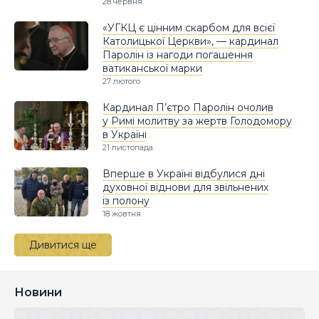
28 червня
«УГКЦ є цінним скарбом для всієї
Католицької Церкви», — кардинал
Паролін із нагоди погашення
ватиканської марки
27 лютого
Кардинал П’єтро Паролін очолив
у Римі молитву за жертв Голодомору
в Україні
21 листопада
Вперше в Україні відбулися дні
духовної віднови для звільнених
із полону
18 жовтня
Дивитися ще
Новини