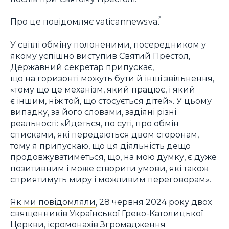
Про це повідомляє
vaticannews.va
.
У світлі обміну полоненими, посередником у
якому успішно виступив Святий Престол,
Державний секретар припускає,
що на горизонті можуть бути й інші звільнення,
«тому що це механізм, який працює, і який
є іншим, ніж той, що стосується дітей». У цьому
випадку, за його словами, задіяні різні
реальності: «Йдеться, по суті, про обмін
списками, які передаються двом сторонам,
тому я припускаю, що ця діяльність дещо
продовжуватиметься, що, на мою думку, є дуже
позитивним і може створити умови, які також
сприятимуть миру і можливим переговорам».
Як ми повідомляли
, 28 червня 2024 року двох
священників Української Греко-Католицької
Церкви, ієромонахів Згромадження