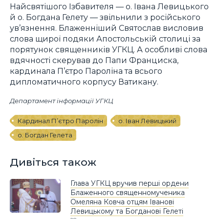
Найсвятішого Ізбавителя — о. Івана Левицького
й о. Богдана Гелету — звільнили з російського
ув’язнення. Блаженніший Святослав висловив
слова щирої подяки Апостольській столиці за
порятунок священників УГКЦ. А особливі слова
вдячності скерував до Папи Франциска,
кардинала П’єтро Пароліна та всього
дипломатичного корпусу Ватикану.
Департамент інформації УГКЦ
Кардинал П’єтро Паролін
о. Іван Левицький
о. Богдан Гелета
Дивіться також
Глава УГКЦ вручив перші ордени
Блаженного священномученика
Омеляна Ковча отцям Іванові
Левицькому та Богданові Гелеті