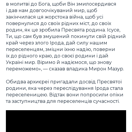
в молитві до Бога, щоби Він змилосердився
і дав нам довгоочікуваний мир, щоб
закінчилася ця жорстока війна, щоб усі
повернулися до своїх рідних міст, до своїх
родин, як це зробила Пресвята родина. Ісусе,
Ти, що сам був змушений покинути свій рідний
край через злого Ірода, дай силу нашим
переселенцям, зміцни їхню надію, поверни
їх до рідного краю, до своєї родини і дай
Україні мир. Віримо й надіємося, що знову
переможемо», — сказав владика Мирон Мазур.
Обидва архиєреї пригадали досвід Пресвятої
родини, яка через переслідування Ірода стала
переселеницею. Відтак вони попросили опіки
та заступництва для переселенців сучасності.