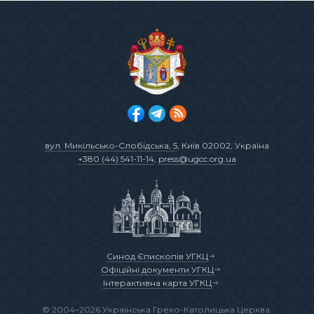
вул. Микільсько-Слобідська, 5
, Київ 02002, Україна
+380 (44) 541-11-14
,
press@ugcc.org.ua
Синод Єпископів УГКЦ
Офіційні документи УГКЦ
Інтерактивна карта УГКЦ
© 2004–2026 Українська Греко-Католицька Церква.