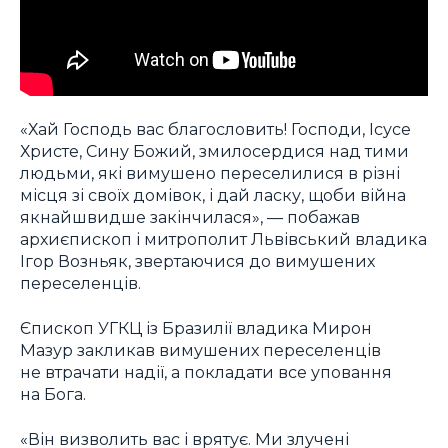
«Хай Господь вас благословить! Господи, Ісусе
Христе, Сину Божий, змилосердися над тими
людьми, які вимушено переселилися в різні
місця зі своїх домівок, і дай ласку, щоби війна
якнайшвидше закінчилася», — побажав
архиєпископ і митрополит Львівський владика
Ігор Возньяк, звертаючися до вимушених
переселенців.
Єпископ УГКЦ із Бразилії владика Мирон
Мазур закликав вимушених переселенців
не втрачати надії, а покладати все уповання
на Бога.
«Він визволить вас і врятує. Ми злучені