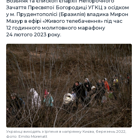
Возьняк та єпископ єпархії Непорочного
Зачаття Пресвятої Богородиці УГКЦ з осідком
у м. Прудентополісі (Бразилія) владика Мирон
Мазур в ефірі «Живого телебачення» під час
12 годинного молитовного марафону
24 лютого 2023 року.
Українці виходять з Ірпеня в напрямку Києва, березень 2022,
фото: Emilio Morenatt