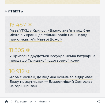
Читають
19 467
Глава УГКЦ у Крилосі: «Важко знайти подібне
місце в Україні, де стільки років наш народ
прикликає ім’я Матері Божої»
11 305
У Крилосі відбудеться Всеукраїнська патріарша
проща до Галицької чудотворної ікони
10 912
«Гора є місцем, де людина особливо відкриває
Божу присутність», — Блаженніший Святослав
на горі Піп Іван
Пресцентр
Новини