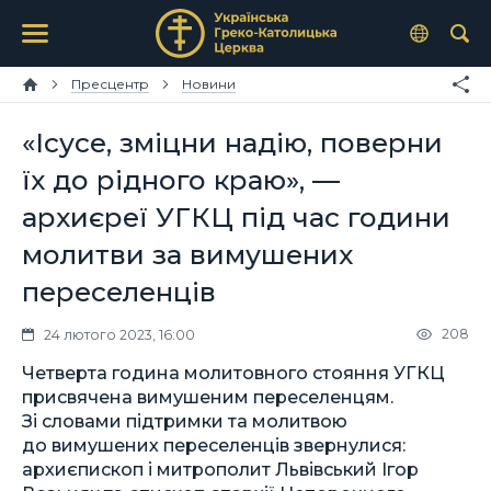
Пресцентр
Новини
«Ісусе, зміцни надію, поверни
їх до рідного краю», —
архиєреї УГКЦ під час години
молитви за вимушених
переселенців
208
24 лютого 2023, 16:00
Четверта година молитовного стояння УГКЦ
присвячена вимушеним переселенцям.
Зі словами підтримки та молитвою
до вимушених переселенців звернулися:
архиєпископ і митрополит Львівський Ігор