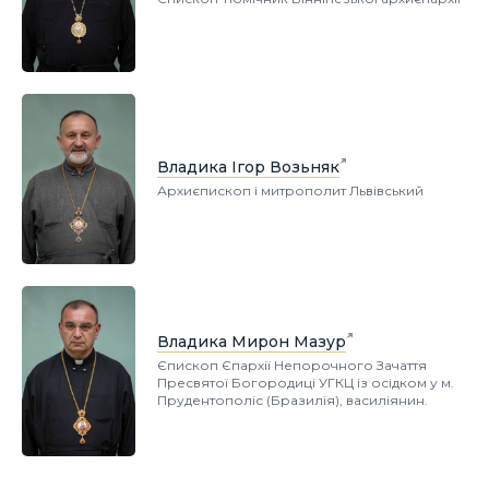
Владика Ігор Возьняк
Архиєпископ і митрополит Львівський
Владика Мирон Мазур
Єпископ Єпархії Непорочного Зачаття
Пресвятої Богородиці УГКЦ із осідком у м.
Прудентополіс (Бразилія), василіянин.