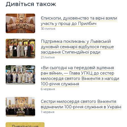
Дивіться також
Єпископи, духовенство та вірні взяли
участь у прощі до Прилбич
30 липня
Підтримка покликань: у Львівській
духовній семінарії відбулося перше
засідання Стипендійної ради
21 липня
«Ви сьогодні на передовій зцілення
ран війни», — Глава УГКЦ до сестер
милосердя святого Вінкентія з нагоди
100-річчя служіння
6 червня
Сестри милосердя святого Вінкентія
відзначили 100-річчя служіння в Україні
1 червня
Дивитися ще