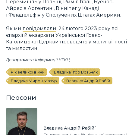
Перемишль у Польщі, Рим в Італії, Буенос-
Айрес в Аргентині, Вінніпег у Канаді
і Філадельфія у Сполучених Штатах Америки.
Як ми
повідомляли
, 24 лютого 2023 року всі
єпархії й екзархати Української Греко-
Католицької Церкви проводять у молитві, пості
та милостині.
Департамент інформації УГКЦ
Рік великої війни
Владика Ігор Возьняк
Владика Мирон Мазур
Владика Андрій Рабій
Персони
Владика Андрій Рабій
Єпископ-помічник Вінніпезької архиєпархії