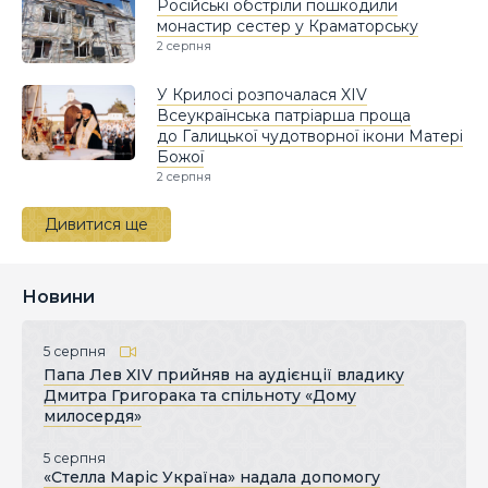
Російські обстріли пошкодили
монастир сестер у Краматорську
2 серпня
У Крилосі розпочалася XIV
Всеукраїнська патріарша проща
до Галицької чудотворної ікони Матері
Божої
2 серпня
Дивитися ще
Новини
5 серпня
Папа Лев XIV прийняв на аудієнції владику
Дмитра Григорака та спільноту «Дому
милосердя»
5 серпня
«Стелла Маріс Україна» надала допомогу