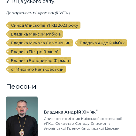
УГКЦ з усього світу.
Департамент інформації УГКЦ
Синод Єпископів УГКЦ 2023 року
Владика Максим Рябуха
Владика Микола Семенишин
Владика Андрій Хім’як
Владика Петро Голіней
Владика Володимир Фірман
о. Михайло Квятковський
Персони
Владика Андрій Хім’як
Єпископ-помічник Київської архиєпархії
УГКЦ, Секретар Синоду Єпископів
Української Греко-Католицької Церкви