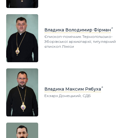
Владика Володимир Фірман
Єпископ-помічник Тернопільсько-
Зборівської архиєпархії, титулярний
єпископ Ліміси
Владика Максим Рябуха
Екзарх Донецький, СДБ