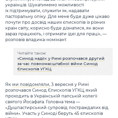
українців. Шукатимемо можливості
їх підтримувати, служити їм, надавати
пасторальну опіку. Для мене буде дуже цікаво
почути про досвід наших єпископів із різних
країн світу, корисно буде дізнатися, як вони
зараз працюють, і отримати ідеї для праці», —
розповів владика-номінант.
Читайте також:
«Синод надії»: у Римі розпочався другий
за час повномасштабної війни Синод
Єпископів УГКЦ
Як
ми повідомляли
, 3 вересня у Римі
розпочався Синод Єпископів УГКЦ, який
проходить в Українській папській колегії
святого Йосафата. Головна тема —
«Душпастирський супровід постраждалих від
війни». Участь у Синоді беруть 45 єпископів