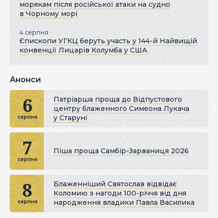
морякам після російської атаки на судно
в Чорному морі
4 серпня
Єпископи УГКЦ беруть участь у 144-й Найвищій
конвенції Лицарів Колумба у США
Анонси
6
Патріарша проща до Відпустового
центру блаженного Симеона Лукача
у Старуні
серпня
7
Піша проща Самбір-Зарваниця 2026
серпня
8
Блаженніший Святослав відвідає
Коломию з нагоди 100-річчя від дня
народження владики Павла Василика
серпня