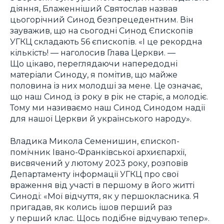
діяння, Блаженніший Святослав назвав
цьогорічний Синод безпрецедентним. Він
зауважив, що на сьогодні Синод Єпископів
УГКЦ складають 56 єпископів. «І це рекордна
кількість! — наголосив Глава Церкви. —
Що цікаво, переглядаючи напередодні
матеріали Синоду, я помітив, що майже
половина із них молодші за мене. Це означає,
що наш Синод із року в рік не старіє, а молодіє.
Тому ми називаємо наш Синод Синодом надії
для нашої Церкви й українського народу».
Владика Микола Семенишин, єпископ-
помічник Івано-Франківської архиєпархії,
висвячений у лютому 2023 року, розповів
Департаменту інформації УГКЦ про свої
враження від участі в першому в його житті
Синоді: «Мої відчуття, як у першокласника. Я
пригадав, як колись ішов перший раз
у перший клас. Щось подібне відчуваю тепер».