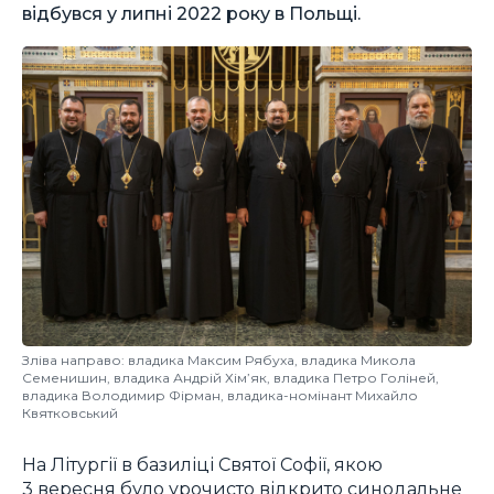
відбувся у липні 2022 року в Польщі.
Зліва направо: владика Максим Рябуха, владика Микола
Семенишин, владика Андрій Хім’як, владика Петро Голіней,
владика Володимир Фірман, владика-номінант Михайло
Квятковський
На Літургії в базиліці Святої Софії, якою
3 вересня було урочисто відкрито синодальне