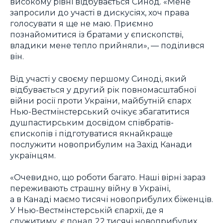
високому рівні відбувається Синод. «Мене
запросили до участі в дискусіях, хоч права
голосувати я ще не маю. Приємно
познайомитися із братами у єпископстві,
владики мене тепло прийняли», — поділився
він.
Від участі у своєму першому Синоді, який
відбувається у другий рік повномасштабної
війни росії проти України, майбутній єпарх
Нью-Вестмінстерський очікує збагатитися
душпастирським досвідом співбратів-
єпископів і підготуватися якнайкраще
послужити новоприбулим на Захід Канади
українцям.
«Очевидно, що роботи багато. Наші вірні зараз
переживають страшну війну в Україні,
а в Канаді маємо тисячі новоприбулих біженців.
У Нью-Вестмінстерській єпархії, де я
служитиму, є понад 22 тисячі новоприбулих