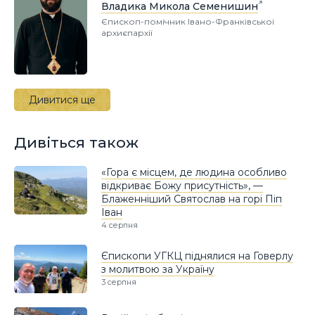
Владика Микола Семенишин
Єпископ-помічник Івано-Франківської
архиєпархії
Дивитися ще
Дивіться також
«Гора є місцем, де людина особливо
відкриває Божу присутність», —
Блаженніший Святослав на горі Піп
Іван
4 серпня
Єпископи УГКЦ піднялися на Говерлу
з молитвою за Україну
3 серпня