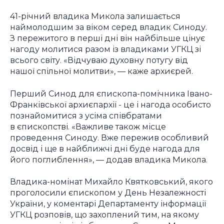
41-річний владика Микола залишається
наймолодшим за віком серед владик Синоду.
З пережитого в перші дні він найбільше цінує
нагоду молитися разом із владиками УГКЦ зі
всього світу. «Відчуваю духовну потугу від
нашої спільної молитви», — каже архиєрей.
Перший Синод для єпископа-помічника Івано-
Франківської архиєпархії - це і нагода особисто
познайомитися з усіма співбратами
в єпископстві. «Важливе також місце
проведення Синоду. Вже пережив особливий
досвід і ще в найближчі дні буде нагода для
його поглиблення», — додав владика Микола.
Владика-номінат Михайло Квятковський, якого
проголосили єпископом у День Незалежності
України, у коментарі Департаменту інформації
УГКЦ розповів, що захоплений тим, на якому