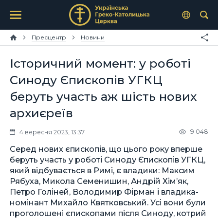
Пресцентр
Новини
Історичний момент: у роботі
Синоду Єпископів УГКЦ
беруть участь аж шість нових
архиєреїв
9 048
4 вересня 2023, 13:37
Серед нових єпископів, що цього року вперше
беруть участь у роботі Синоду Єпископів УГКЦ,
який відбувається в Римі, є владики: Максим
Рябуха, Микола Семенишин, Андрій Хім’як,
Петро Голіней, Володимир Фірман і владика-
номінант Михайло Квятковський. Усі вони були
проголошені єпископами після Синоду, котрий