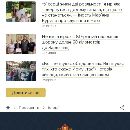
«У серці жили дві реальності: я мріяла
повернутися додому і знала, що цього
не станеться», — їмость Марʼяна
Курило про служіння в Чехії
28 липня
Не вік, а віра: як 80-річний паломник
щороку долає 60 кілометрів
до Зарваниці
21 липня
«Бог не шукає обдарованих. Він шукає
тих, хто скаже Йому „так“»: історія
айтівця, який став священником
9 червня
Дивитися ще
Пресцентр
Історії