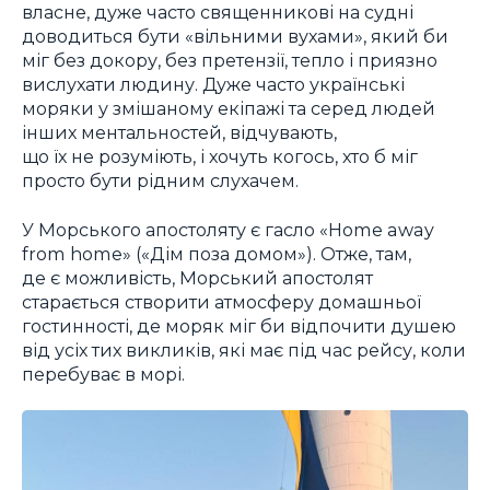
власне, дуже часто священникові на судні
доводиться бути «вільними вухами», який би
міг без докору, без претензії, тепло і приязно
вислухати людину. Дуже часто українські
моряки у змішаному екіпажі та серед людей
інших ментальностей, відчувають,
що їх не розуміють, і хочуть когось, хто б міг
просто бути рідним слухачем.
У Морського апостоляту є гасло «Home away
from home» («Дім поза домом»). Отже, там,
де є можливість, Морський апостолят
старається створити атмосферу домашньої
гостинності, де моряк міг би відпочити душею
від усіх тих викликів, які має під час рейсу, коли
перебуває в морі.