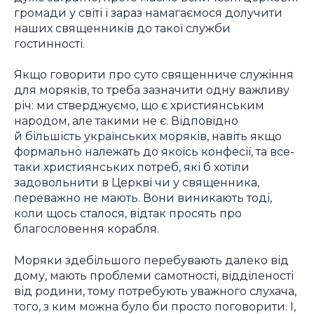
громади у світі і зараз намагаємося долучити
наших священників до такої служби
гостинності.
Якщо говорити про суто священниче служіння
для моряків, то треба зазначити одну важливу
річ: ми стверджуємо, що є християнським
народом, але такими не є. Відповідно
й більшість українських моряків, навіть якщо
формально належать до якоїсь конфесії, та все-
таки християнських потреб, які б хотіли
задовольнити в Церкві чи у священника,
переважно не мають. Вони виникають тоді,
коли щось сталося, відтак просять про
благословення корабля.
Моряки здебільшого перебувають далеко від
дому, мають проблеми самотності, відділеності
від родини, тому потребують уважного слухача,
того, з ким можна було би просто поговорити. І,