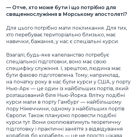
— Отче, хто може бути і що потрібно для
священнослужіння в Морському апостоляті?
Для цього потрібно мати покликання. Для тих,
хто перебуває територіально близько, має
навички, бажання, у нас є спеціальні курси.
Взагалі, будь-яке капеланство потребує
спеціальної підготовки, воно має свою
специфіку служіння. І, зрештою, людина має
бути фахово підготовлена. Тому, наприклад,
на початку року в нас були курси у США, у порту
Нью-Арк — це один із найбільших портів, який
розташований біля Нью-Йорка. Влітку подібні
курси мали в порту Гамбург — найбільшому
пору Німеччини, одному з найбільших портів
Європи. Також плануємо провести подібні
курси тут. Вони охоплюватимуть теоретичну
підготовку і практичні заняття з відвідування
кораблів, бо корабель — це не просто цікава