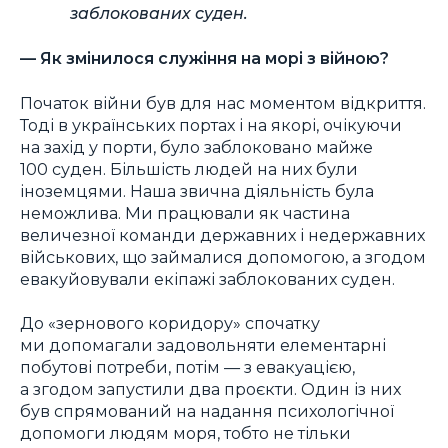
заблокованих суден.
— Як змінилося служіння на морі з війною?
Початок війни був для нас моментом відкриття.
Тоді в українських портах і на якорі, очікуючи
на захід у порти, було заблоковано майже
100 суден. Більшість людей на них були
іноземцями. Наша звична діяльність була
неможлива. Ми працювали як частина
величезної команди державних і недержавних
військових, що займалися допомогою, а згодом
евакуйовували екіпажі заблокованих суден.
До «зернового коридору» спочатку
ми допомагали задовольняти елементарні
побутові потреби, потім — з евакуацією,
а згодом запустили два проєкти. Один із них
був спрямований на надання психологічної
допомоги людям моря, тобто не тільки