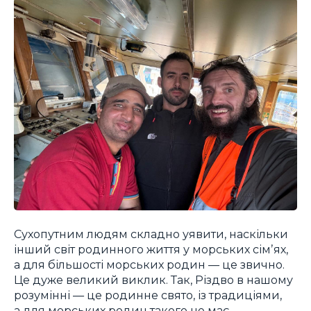
Сухопутним людям складно уявити, наскільки
інший світ родинного життя у морських сімʼях,
а для більшості морських родин — це звично.
Це дуже великий виклик. Так, Різдво в нашому
розумінні — це родинне свято, із традиціями,
а для морських родин такого не має.