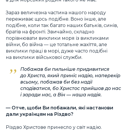
Зараз величезна частина нашого народу
переживає щось подібне. Воно інше, але
подібне, коли так багато наших батьків, синів,
братів на фронті. Звичайно, складно
порівнювати виклики моря із викликами
війни, бо війна — це тотальне жахіття, але
виклики праці в морі, дуже часто подібні
на виклики військової служби.
Побажав би пильніше придивитися
до Христа, який приніс надію, наперекір
всьому, побажав би без надії
сподіватися, бо Христос прийшов до нас
і заради нас, а Він — наша надія.
— Отче, щоби Ви побажали, які настанови
дали українцям на Різдво?
Різдво Христове принесло у світ надію.