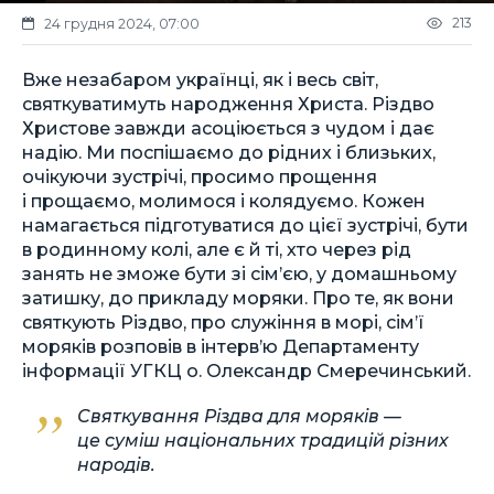
213
24 грудня 2024, 07:00
Вже незабаром українці, як і весь світ,
святкуватимуть народження Христа. Різдво
Христове завжди асоціюється з чудом і дає
надію. Ми поспішаємо до рідних і близьких,
очікуючи зустрічі, просимо прощення
і прощаємо, молимося і колядуємо. Кожен
намагається підготуватися до цієї зустрічі, бути
в родинному колі, але є й ті, хто через рід
занять не зможе бути зі сім’єю, у домашньому
затишку, до прикладу моряки. Про те, як вони
святкують Різдво, про служіння в морі, сім’ї
моряків розповів в інтерв’ю Департаменту
інформації УГКЦ о. Олександр Смеречинський.
Святкування Різдва для моряків —
це суміш національних традицій різних
народів.