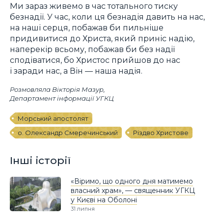
Ми зараз живемо в час тотального тиску
безнадії. У час, коли ця безнадія давить на нас,
на наші серця, побажав би пильніше
придивитися до Христа, який приніс надію,
наперекір всьому, побажав би без надії
сподіватися, бо Христос прийшов до нас
і заради нас, а Він — наша надія.
Розмовляла Вікторія Мазур,
Департамент інформації УГКЦ
Морський апостолят
о. Олександр Смеречинський
Різдво Христове
Інші історії
«Віримо, що одного дня матимемо
власний храм», — священник УГКЦ
у Києві на Оболоні
31 липня