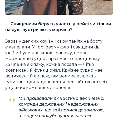
— Священики беруть участь у рейсі чи тільки
на суші зустрічають моряків?
Зараз у деяких круїзних компаніях на борту
є капелани. У торговому флоті священиків,
які би були частиною екіпажу, немає.
Нормальне судно зараз має в середньому
25 членів екіпажу, кожна посада — чітко
розписаний функціонал. Круїзне судно має
величезний екіпаж, там велика кількість
туристів і для задоволення релігійних потреб
у деяких компаніях є капелан.
Ми працювали як частина величезної
команди державних і недержавних
військових, що займалися допомогою,
а згодом евакуйовували екіпажі