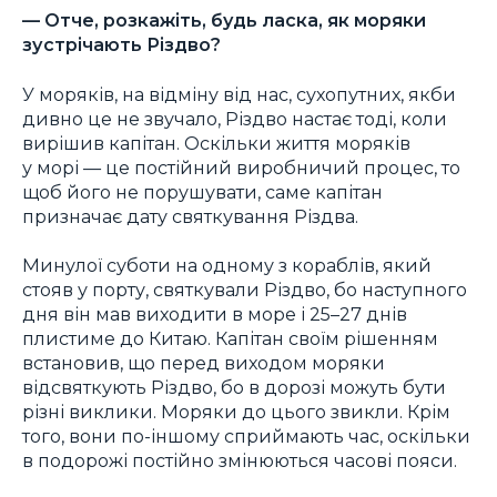
— Отче, розкажіть, будь ласка, як моряки
зустрічають Різдво?
У моряків, на відміну від нас, сухопутних, якби
дивно це не звучало, Різдво настає тоді, коли
вирішив капітан. Оскільки життя моряків
у морі — це постійний виробничий процес, то
щоб його не порушувати, саме капітан
призначає дату святкування Різдва.
Минулої суботи на одному з кораблів, який
стояв у порту, святкували Різдво, бо наступного
дня він мав виходити в море і 25–27 днів
плистиме до Китаю. Капітан своїм рішенням
встановив, що перед виходом моряки
відсвяткують Різдво, бо в дорозі можуть бути
різні виклики. Моряки до цього звикли. Крім
того, вони по-іншому сприймають час, оскільки
в подорожі постійно змінюються часові пояси.