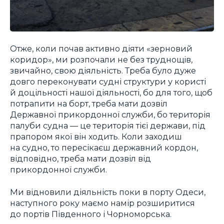
Отже, коли почав активно діяти «зерновий
коридор», ми розпочали не без труднощів,
звичайно, свою діяльність. Треба було дуже
довго переконувати судні структури у користі
й доцільності нашої діяльності, бо для того, щоб
потрапити на борт, треба мати дозвіл
Державної прикордонної служби, бо територія
палуби судна — це територія тієї держави, під
прапором якої він ходить. Коли заходиш
на судно, то пересікаєш державний кордон,
відповідно, треба мати дозвіл від
прикордонної служби.
Ми відновили діяльність поки в порту Одеси,
наступного року маємо намір розширитися
до портів Південного і Чорноморська.