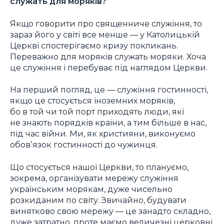
служать для моряків?
Якщо говорити про священниче служіння, то
зараз його у світі все менше — у Католицькій
Церкві спостерігаємо кризу покликань.
Переважно для моряків служать моряки. Хоча
це служіння і перебуває під наглядом Церкви.
На перший погляд, це — служіння гостинності,
якщо це стосується іноземних моряків,
бо в той чи той порт приходять люди, які
не знають порядків країни, а тим більше в нас,
під час війни. Ми, як християни, виконуємо
обовʼязок гостинності до чужинця.
Що стосується нашої Церкви, то плануємо,
зокрема, організувати мережу служіння
українським морякам, дуже чисельно
розкиданим по світу. Звичайно, будувати
винятково свою мережу — це занадто складно,
дуже затратно, проте маємо величезні церковні