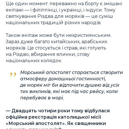
Ще один момент: переважно на борту є змішані
екіпажі — і філіппінці, і українці, і індуси. Тому
святкування Різдва для моряків — це суміш
національних традицій різних народів.
Також екіпаж може бути нехристиянським.
Зараз дуже багато китайських, арабських
моряків. Це стосується і страв, які готують
на Різдво, вбирання ялинки, співу
національних колядок.
Морський апостолят старається створити
атмосферу домашньої гостинності,
де моряк міг би відпочити душею від усіх
тих викликів, які має під час рейсу, коли
перебуває в морі.
— Двадцять чотири роки тому відбулася
офіційна реєстрація католицької місії
«Морський апостолят». Як священники