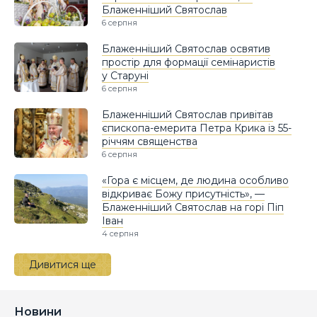
Блаженніший Святослав
6 серпня
Блаженніший Святослав освятив
простір для формації семінаристів
у Старуні
6 серпня
Блаженніший Святослав привітав
єпископа-емерита Петра Крика із 55-
річчям священства
6 серпня
«Гора є місцем, де людина особливо
відкриває Божу присутність», —
Блаженніший Святослав на горі Піп
Іван
4 серпня
Дивитися ще
Новини