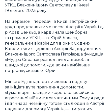
УГКЦ Блаженнішому Святославу в Києві
19 лютого 2023 року.
На церемонії передачі в Києві австрійський
уряд представлятиме посол Австрії в Україні д-
р Арад Бенкьо, а кардинала Шенборна
та громади УГКЦ — о. Юрій Коласа,
генеральний вікарій для вірних Східних
Католицьких Церков в Австрії. За дорученням
Блаженнішого Святослава Патріарша фундація
«Мудра Справа» розподілить автомобілі
швидкої допомоги, «де вони найбільше
потрібні», сказав о. Юрій.
Міністр Едтштадлер висловила подяку
за ініціативу та прагнення допомогти.
«Гуманітарні наслідки жорстокої російської
агресивної війни є драматичними. Тому я рада
і вдячна за незмінну готовність людей в Австрії
надавати допомогу Україні», — цитуються