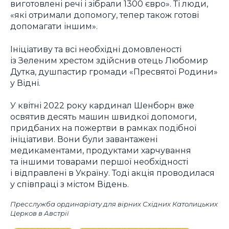
виготовлені речі і зібрали 1300 євро». Ті люди,
«які отримали допомогу, тепер також готові
допомагати іншим».
Ініціативу та всі необхідні домовленості
із Зеленим хрестом здійснив отець Любомир
Дутка, душпастир громади «Пресвятої Родини»
у Відні.
У квітні 2022 року кардинал Шенборн вже
освятив десять машин швидкої допомоги,
придбаних на пожертви в рамках подібної
ініціативи. Вони були завантажені
медикаментами, продуктами харчування
та іншими товарами першої необхідності
і відправлені в Україну. Тоді акція проводилася
у співпраці з містом Відень.
Пресслужба ординаріату для вірних Східних Католицьких
Церков в Австрії