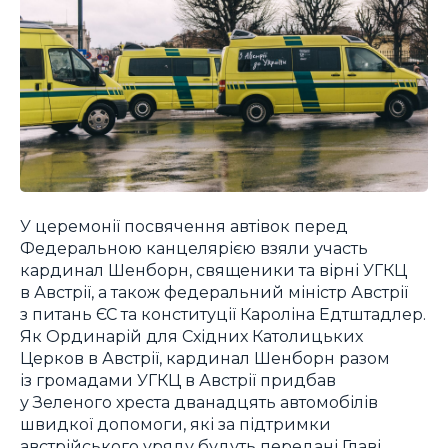
У церемонії посвячення автівок перед
Федеральною канцелярією взяли участь
кардинал Шенборн, священики та вірні УГКЦ
в Австрії, а також федеральний міністр Австрії
з питань ЄС та конституції Кароліна Едтштадлер.
Як Ординарій для Східних Католицьких
Церков в Австрії, кардинал Шенборн разом
із громадами УГКЦ в Австрії придбав
у Зеленого хреста дванадцять автомобілів
швидкої допомоги, які за підтримки
австрійського уряду будуть передані Главі