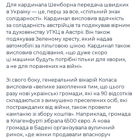
Для кардинала Шенборна передача швидких
в Україну — це, перш за все, «спільний знак
солідарності». Кардинал висловив вдячність
за солідарність австрійців та подякував вірним
та духовенству УГКЦ в Австрії. Він також
подякував Зеленому хресту, який надав
автомобілі за пільговою ціною. Кардинал також
висловив сподівання, «що дуже скоро
ці машини будуть потрібні тільки для хворих,
а не для поранених на війні».
Зі свого боку, генеральний вікарій Коласа
висловив «велике захоплення тим, що цього
разу нові українські громади, які на 90 відсотків
складаються з вимушено преселених осіб, які
постраждалих від війни, також провели
кампанію зі збору коштів». Наприклад, громада
в Клагенфурті зібрала 6500 євро. А нова
громада в Бадені організувала вуличний
ринок, «де жінки продавали власноруч