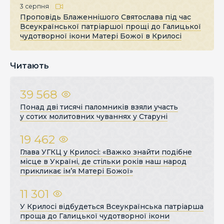
3 серпня
Проповідь Блаженнішого Святослава під час
Всеукраїнської патріаршої прощі до Галицької
чудотворної ікони Матері Божої в Крилосі
Читають
39 568
Понад дві тисячі паломників взяли участь
у сотих молитовних чуваннях у Старуні
19 462
Глава УГКЦ у Крилосі: «Важко знайти подібне
місце в Україні, де стільки років наш народ
прикликає ім’я Матері Божої»
11 301
У Крилосі відбудеться Всеукраїнська патріарша
проща до Галицької чудотворної ікони