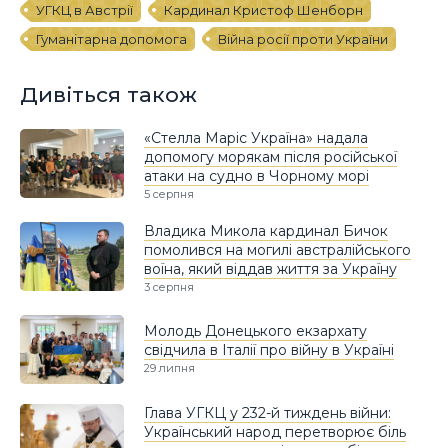
УГКЦ в Австрії
Кардинал Кристоф Шенборн
Гуманітарна допомога
Війна росії проти України
Дивіться також
«Стелла Маріс Україна» надала
допомогу морякам після російської
атаки на судно в Чорному морі
5 серпня
Владика Микола кардинал Бичок
помолився на могилі австралійського
воїна, який віддав життя за Україну
3 серпня
Молодь Донецького екзархату
свідчила в Італії про війну в Україні
29 липня
Глава УГКЦ у 232-й тиждень війни:
Український народ перетворює біль