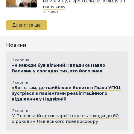
на молитву, а кров і сльози збільшують
нашу силу
27 липня
Дивитися ще
Новини
7 серпня
«Я завжди був вільний»: владика Павло
Василик у спогадах тих, хто його знав
7 серпня
«Бог є там, де найбільше болить»: Глава УГКЦ
зустрівся з пацієнтами реабілітаційного
відділення у Надвірній
7 серпня
У Львівській архиєпархії готують заходи до 80-
х роковин Львівського псевдособору