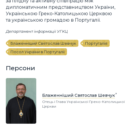
за плідну та активну співпрацю між
дипломатичним представництвом України,
Українською Греко-Католицькою Церквою
та українською громадою в Португалії.
Департамент інформації УГКЦ
Блаженніший Святослав Шевчук
Португалія
Посол України в Португалії
Персони
Блаженніший Святослав Шевчук
Отець і Глава Української Греко-Католицької
Церкви