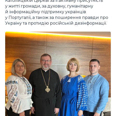
Католицькій Церкві за її активну присутність
у житті громади, за духовну, гуманітарну
й інформаційну підтримку українців
у Португалії, а також за поширення правди про
Україну та протидію російській дезінформації.