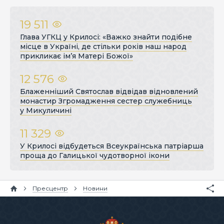
19 511
Глава УГКЦ у Крилосі: «Важко знайти подібне
місце в Україні, де стільки років наш народ
прикликає ім’я Матері Божої»
12 576
Блаженніший Святослав відвідав відновлений
монастир Згромадження сестер служебниць
у Микуличині
11 329
У Крилосі відбудеться Всеукраїнська патріарша
проща до Галицької чудотворної ікони
Пресцентр
Новини