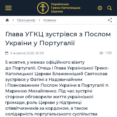
Пресцентр
Новини
Глава УГКЦ зустрівся з Послом
України у Португалії
1 153
5 жовтня 2025, 19:09
5 жовтня, у межах офіційного візиту
до Португалії, Отець і Глава Української Греко-
Католицької Церкви Блаженніший Святослав
зустрівся у Фатімі з Надзвичайним
і Повноважним Послом України в Португалії п.
Мариною Михайленко. Під час зустрічі
сторони обговорили життя української
громади, роль Церкви у підтримці
співвітчизників за кордоном, а також
солідарність португальського суспільства