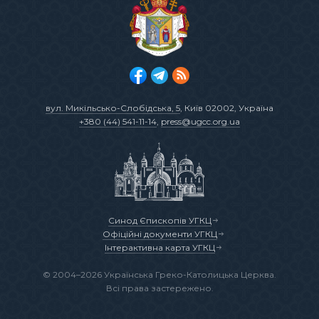
вул. Микільсько-Слобідська, 5
, Київ 02002, Україна
+380 (44) 541-11-14
,
press@ugcc.org.ua
Синод Єпископів УГКЦ
Офіційні документи УГКЦ
Інтерактивна карта УГКЦ
© 2004–2026 Українська Греко-Католицька Церква.
Всі права застережено.