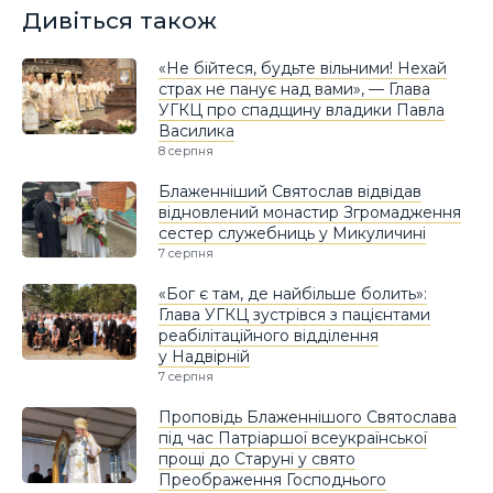
Дивіться також
«Не бійтеся, будьте вільними! Нехай
страх не панує над вами», — Глава
УГКЦ про спадщину владики Павла
Василика
8 серпня
Блаженніший Святослав відвідав
відновлений монастир Згромадження
сестер служебниць у Микуличині
7 серпня
«Бог є там, де найбільше болить»:
Глава УГКЦ зустрівся з пацієнтами
реабілітаційного відділення
у Надвірній
7 серпня
Проповідь Блаженнішого Святослава
під час Патріаршої всеукраїнської
прощі до Старуні у свято
Преображення Господнього