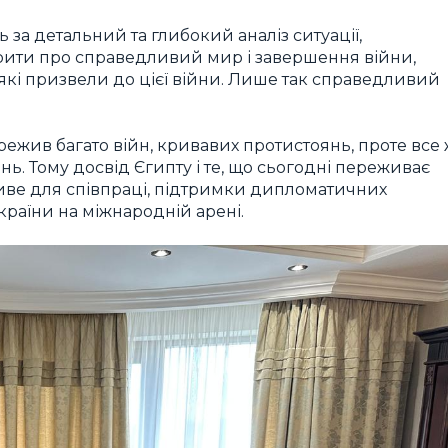
 за детальний та глибокий аналіз ситуації,
рити про справедливий мир і завершення війни,
 які призвели до цієї війни. Лише так справедливий
режив багато війн, кривавих протистоянь, проте все
інь. Тому досвід Єгипту і те, що сьогодні переживає
ливе для співпраці, підтримки дипломатичних
 країни на міжнародній арені.