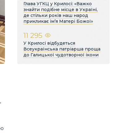
Глава УГКЦ у Крилосі: «Важко
знайти подібне місце в Україні,
де стільки років наш народ
прикликає ім’я Матері Божої»
11 295
У Крилосі відбудеться
Всеукраїнська патріарша проща
до Галицької чудотворної ікони
,
ро