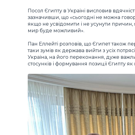
Посол Єгипту в Україні висловив вдячність
зазначивши, що «сьогодні не можна гово
якщо не усвідомити і не усунути причин,
мир буде можливий».
Пан Еллейті розповів, що Єгипет також пе
таки зумів як держава вийти з усіх потряс
Україна, на його переконання, дуже важ
стосунків і формування позиції Єгипту як