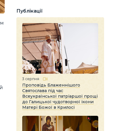
Публікації
ом
3 серпня
Проповідь Блаженнішого
ий
Святослава під час
Всеукраїнської патріаршої прощі
до Галицької чудотворної ікони
Матері Божої в Крилосі