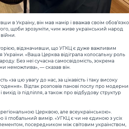
вши в Україну, він мав намір і вважав своїм обов’язк
 того, щоби зрозуміти, чим живе український народ
 війни.
сторією, відзначивши, що УГКЦ є дуже важливим
я України. «Ваша Церква відіграла колосальну роль
ароду. Без неї сучасна самосвідомість, зокрема
и неможлива», — сказав він.
«за цю увагу до нас, за цікавість і таку високу
огодення». Відтак розповів панові послу про модерн
і вихід із підпілля, а також про відбудову структур
є регіональною Церквою, але всеукраїнською».
 її глобальний вимір. «УГКЦ є чи не єдиною з усіх
елементом, посередником між світовим українством,