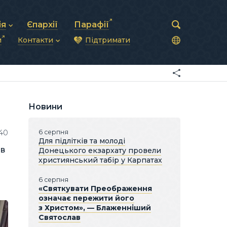
ія
Єпархії
Парафії
и
Контакти
Підтримати
астирська рада
нод
нсово-господарська діяльність
Загальна інформація
ди
ки та комунікації
Глава УГКЦ
ністративні питання
Синоди Єпископів
підрозділи
Трибунал
Патріарша курія
Новини
Єпархії та екзархати
40
6 серпня
Для підлітків та молоді
ав
Донецького екзархату провели
християнський табір у Карпатах
6 серпня
«Святкувати Преображення
означає пережити його
з Христом», — Блаженніший
Святослав