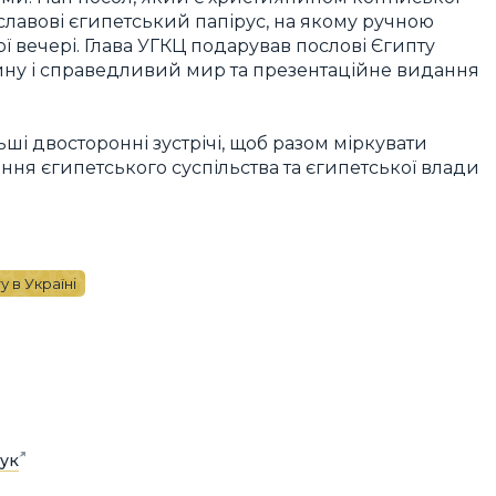
лавові єгипетський папірус, на якому ручною
ї вечері. Глава УГКЦ подарував послові Єгипту
йну і справедливий мир та презентаційне видання
і двосторонні зустрічі, щоб разом міркувати
ння єгипетського суспільства та єгипетської влади
 в Україні
ук