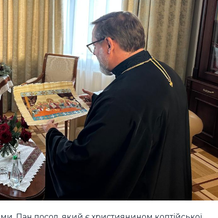
ми. Пан посол, який є християнином коптійської