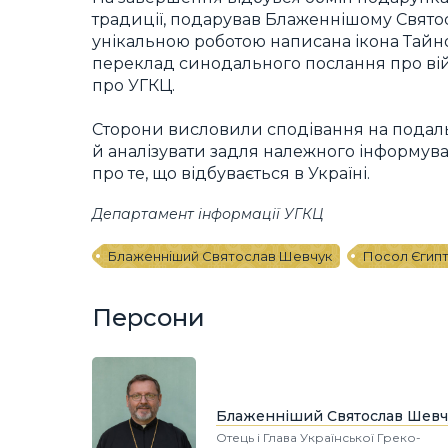
традиції, подарував Блаженнішому Святос
унікальною роботою написана ікона Тайно
переклад синодального послання про ві
про УГКЦ.
Сторони висловили сподівання на подальш
й аналізувати задля належного інформува
про те, що відбувається в Україні.
Департамент інформації УГКЦ
Блаженніший Святослав Шевчук
Посол Єгипту
Персони
Блаженніший Святослав Шевч
Отець і Глава Української Греко-