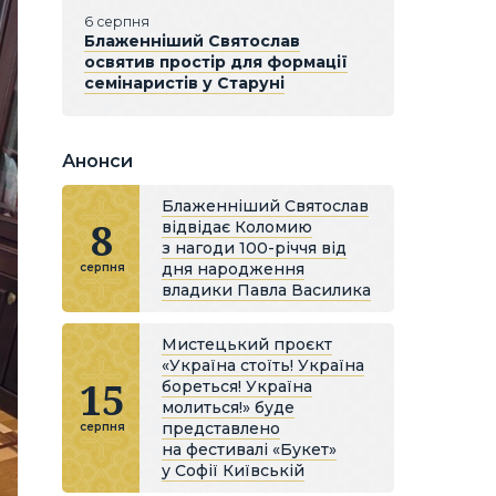
6 серпня
Блаженніший Святослав
освятив простір для формації
семінаристів у Старуні
Анонси
Блаженніший Святослав
8
відвідає Коломию
з нагоди 100-річчя від
дня народження
серпня
владики Павла Василика
Мистецький проєкт
«Україна стоїть! Україна
15
бореться! Україна
молиться!» буде
представлено
серпня
на фестивалі «Букет»
у Софії Київській