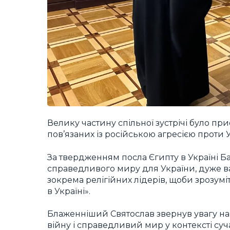
Велику частину спільної зустрічі було пр
пов’язаних із російською агресією проти 
За твердженням посла Єгипту в Україні Ба
справедливого миру для України, дуже ва
зокрема релігійних лідерів, щоби зрозумі
в Україні».
Блаженніший Святослав звернув увагу на
війну і справедливий мир у контексті суч