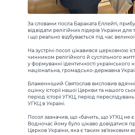
За словами посла Бараката Еллейті, прибу
відвідати релігійних лідерів України для
і що реально відбувається під час великої
На зустрічі посол цікавився церковною і
чинником релігійного й суспільного житт
у формуванні ідентичності українського н
національна, громадсько-державна Україн
Блаженніший Святослав висловив вдячність 
оцінку історії нашої Церкви та нашого сь
період історії УГКЦ, період переслідувань 
УГКЦ в Україні.
Посол зазначив, що «бачить, що УГКЦ не 
Водночас йому було цікаво довідатися про
Церков України, яка є таким зв’язковим 