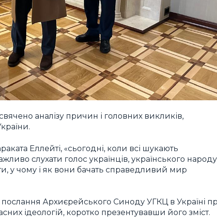
исвячено аналізу причин і головних викликів,
України.
раката Еллейті, «сьогодні, коли всі шукають
жливо слухати голос українців, українського народу
ти, у чому і як вони бачать справедливий мир
 послання Архиєрейського Синоду УГКЦ в Україні п
асних ідеологій, коротко презентувавши його зміст.