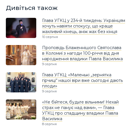
Дивіться також
Глава УГКЦ у 234-й тиждень: Українцям
хочуть навіяти спокусу, що краще
жахливий кінець, аніж жах без кінця
10 серпня
Проповідь Блаженнішого Святослава
в Коломиї з нагоди 100-річчя від дня
народження владики Павла Василика
9 серпня
Глава УГКЦ: «Маленькі „зернятка
гірчиці“ нашої віри вже сьогодні дають
плоди»
9 серпня
«Не бійтеся, будьте вільними! Нехай
страх не панує над вами», — Глава
УГКЦ про спадщину владики Павла
Василика
8 серпня