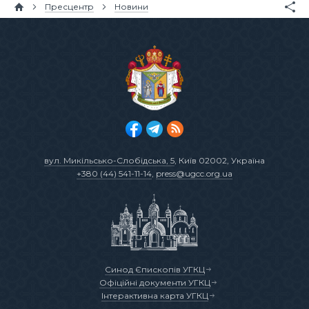
Пресцентр
Новини
вул. Микільсько-Слобідська, 5
, Київ 02002, Україна
+380 (44) 541-11-14
,
press@ugcc.org.ua
Синод Єпископів УГКЦ
Офіційні документи УГКЦ
Інтерактивна карта УГКЦ