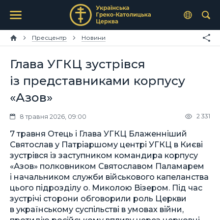
Пресцентр
Новини
Глава УГКЦ зустрівся
із представниками корпусу
«Азов»
2 331
8 травня 2026, 09:00
7 травня Отець і Глава УГКЦ Блаженніший
Святослав у Патріаршому центрі УГКЦ в Києві
зустрівся із заступником командира корпусу
«Азов» полковником Святославом Паламарем
і начальником служби військового капеланства
цього підрозділу о. Миколою Візером. Під час
зустрічі сторони обговорили роль Церкви
в українському суспільстві в умовах війни,
протидію російському впливу через церковні