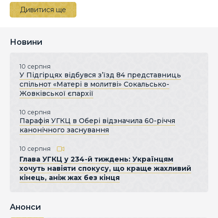
Дивитися ще
Новини
10 серпня
У Підгірцях відбувся з’їзд 84 представниць
спільнот «Матері в молитві» Сокальсько-
Жовківської єпархії
10 серпня
Парафія УГКЦ в Обері відзначила 60-річчя
канонічного заснування
10 серпня
Глава УГКЦ у 234-й тиждень: Українцям
хочуть навіяти спокусу, що краще жахливий
кінець, аніж жах без кінця
Анонси