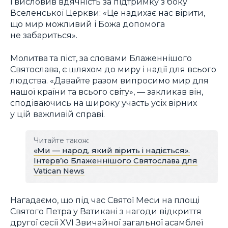
і висловив вдячність за підтримку з боку
Вселенської Церкви: «Це надихає нас вірити,
що мир можливий і Божа допомога
не забариться».
Молитва та піст, за словами Блаженнішого
Святослава, є шляхом до миру і надії для всього
людства. «Давайте разом випросимо мир для
нашої країни та всього світу», — закликав він,
сподіваючись на широку участь усіх вірних
у цій важливій справі.
Читайте також:
«Ми — народ, який вірить і надіється».
Інтерв’ю Блаженнішого Святослава для
Vatican News
Нагадаємо, що під час Святої Меси на площі
Святого Петра у Ватикані з нагоди відкриття
другої сесії XVI Звичайної загальної асамблеї