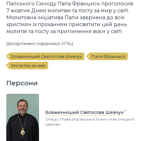
Папського Синоду Папа Франциск проголосив
7 жовтня Днем молитви та посту за мир у світі.
Молитовна ініціатива Папи звернена до всіх
християн із проханням присвятити цей день
молитві та посту за припинення воєн у світі.
Департамент інформації УГКЦ
Блаженніший Святослав Шевчук
Папа Франциск
Молитва за мир
Персони
Блаженніший Святослав Шевчук
Отець і Глава Української Греко-Католицької
Церкви