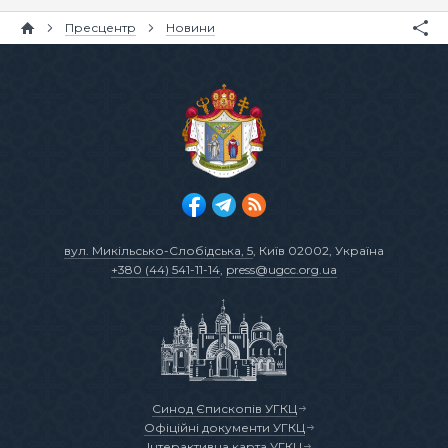
Пресцентр
Новини
вул. Микільсько-Слобідська, 5
, Київ 02002, Україна
+380 (44) 541-11-14
,
press@ugcc.org.ua
Синод Єпископів УГКЦ
Офіційні документи УГКЦ
Інтерактивна карта УГКЦ