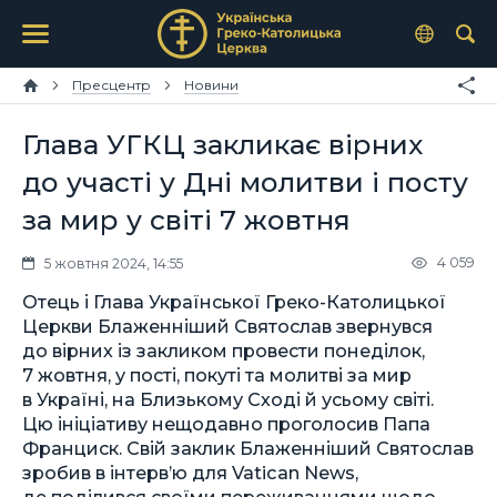
Пресцентр
Новини
Глава УГКЦ закликає вірних
до участі у Дні молитви і посту
за мир у світі 7 жовтня
4 059
5 жовтня 2024, 14:55
Отець і Глава Української Греко-Католицької
Церкви Блаженніший Святослав звернувся
до вірних із закликом провести понеділок,
7 жовтня, у пості, покуті та молитві за мир
в Україні, на Близькому Сході й усьому світі.
Цю ініціативу нещодавно проголосив Папа
Франциск. Свій заклик Блаженніший Святослав
зробив в інтерв’ю для Vatican News,
де поділився своїми переживаннями щодо