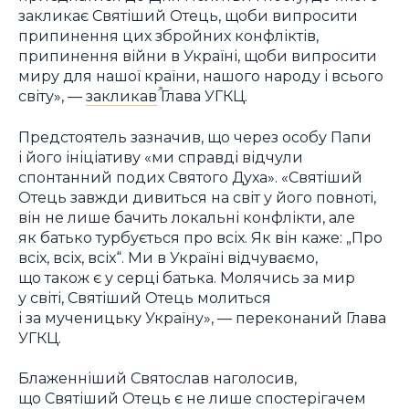
закликає Святіший Отець, щоби випросити
припинення цих збройних конфліктів,
припинення війни в Україні, щоби випросити
миру для нашої країни, нашого народу і всього
світу», —
закликав
Глава УГКЦ.
Предстоятель зазначив, що через особу Папи
і його ініціативу «ми справді відчули
спонтанний подих Святого Духа». «Святіший
Отець завжди дивиться на світ у його повноті,
він не лише бачить локальні конфлікти, але
як батько турбується про всіх. Як він каже: „Про
всіх, всіх, всіх“. Ми в Україні відчуваємо,
що також є у серці батька. Молячись за мир
у світі, Святіший Отець молиться
і за мученицьку Україну», — переконаний Глава
УГКЦ.
Блаженніший Святослав наголосив,
що Святіший Отець є не лише спостерігачем