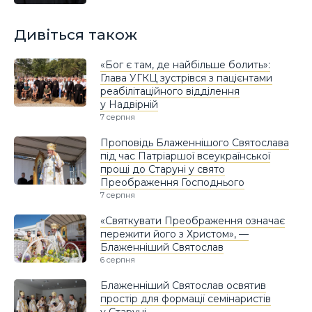
Дивіться також
«Бог є там, де найбільше болить»:
Глава УГКЦ зустрівся з пацієнтами
реабілітаційного відділення
у Надвірній
7 серпня
Проповідь Блаженнішого Святослава
під час Патріаршої всеукраїнської
прощі до Старуні у свято
Преображення Господнього
7 серпня
«Святкувати Преображення означає
пережити його з Христом», —
Блаженніший Святослав
6 серпня
Блаженніший Святослав освятив
простір для формації семінаристів
у Старуні