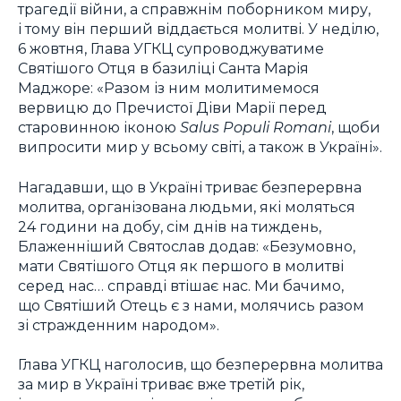
трагедії війни, а справжнім поборником миру,
і тому він перший віддається молитві. У неділю,
6 жовтня, Глава УГКЦ супроводжуватиме
Святішого Отця в базиліці Санта Марія
Маджоре: «Разом із ним молитимемося
вервицю до Пречистої Діви Марії перед
старовинною іконою
Salus Populi Romani
, щоби
випросити мир у всьому світі, а також в Україні».
Нагадавши, що в Україні триває безперервна
молитва, організована людьми, які моляться
24 години на добу, сім днів на тиждень,
Блаженніший Святослав додав: «Безумовно,
мати Святішого Отця як першого в молитві
серед нас… справді втішає нас. Ми бачимо,
що Святіший Отець є з нами, молячись разом
зі стражденним народом».
Глава УГКЦ наголосив, що безперервна молитва
за мир в Україні триває вже третій рік,