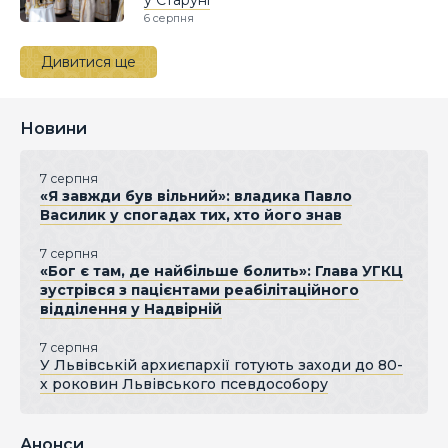
6 серпня
Дивитися ще
Новини
7 серпня
«Я завжди був вільний»: владика Павло
Василик у спогадах тих, хто його знав
7 серпня
«Бог є там, де найбільше болить»: Глава УГКЦ
зустрівся з пацієнтами реабілітаційного
відділення у Надвірній
7 серпня
У Львівській архиєпархії готують заходи до 80-
х роковин Львівського псевдособору
Анонси