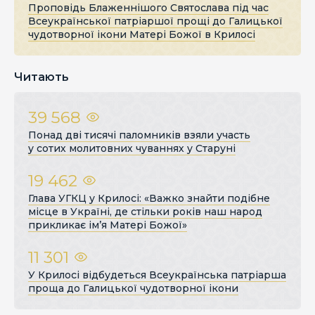
Проповідь Блаженнішого Святослава під час
Всеукраїнської патріаршої прощі до Галицької
чудотворної ікони Матері Божої в Крилосі
Читають
39 568
Понад дві тисячі паломників взяли участь
у сотих молитовних чуваннях у Старуні
19 462
Глава УГКЦ у Крилосі: «Важко знайти подібне
місце в Україні, де стільки років наш народ
прикликає ім’я Матері Божої»
11 301
У Крилосі відбудеться Всеукраїнська патріарша
проща до Галицької чудотворної ікони