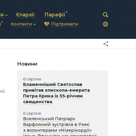
ія
Єпархії
Парафії
и
Контакти
Підтримати
астирська рада
нод
нсово-господарська діяльність
Загальна інформація
ди
ки та комунікації
Глава УГКЦ
ністративні питання
Синоди Єпископів
підрозділи
Трибунал
Патріарша курія
Новини
Єпархії та екзархати
6 серпня
Блаженніший Святослав
привітав єпископа-емерита
046
Петра Крика із 55-річчям
священства
6 серпня
Вселенський Патріарх
Варфоломій зустрівся в Римі
з волонтерами «Мізерікордії»