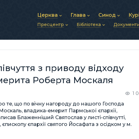
Церква
Глава
Синод
Кур
Пресцентр
Бібліотека
Документ
Про УГКЦ
Блаженніший Святослав
Синод Єпископів
Душп
Історія УГКЦ
Біографія
Архиєрейський Си
Фіна
Новини
Святе Письмо
Структура УГКЦ
Фотографії
Митрополичі Сино
Зв’яз
Анонси
Богослужіння
Майбутнє УГКЦ
Щоденні відеозвернення
Єпископи
Адмі
Публікації
Молитви
Інші 
Історії
Подкасти
івчуття з приводу відходу
Фото та відео
Архів новин (2013–2022)
емерита Роберта Москаля
1 
ро те, що по вічну нагороду до нашого Господа
оскаль, владика-емерит Пармської єпархії,
писав Блаженніший Святослав у листі-співчутті,
єпископу єпархії святого Йосафата з осідком у м.