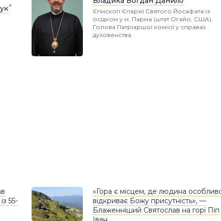
Владика Богдан Данило
ук
Єпископ Єпархії Святого Йосафата із
осідком у м. Парма (штат Огайо, США),
Голова Патріаршої комісії у справах
духовенства
ав
«Гора є місцем, де людина особлив
з 55-
відкриває Божу присутність», —
Блаженніший Святослав на горі Піп
Іван