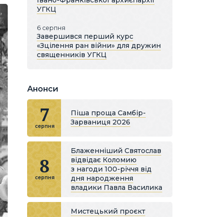
Івано-Франківської архиєпархії
УГКЦ
6 серпня
Завершився перший курс
«Зцілення ран війни» для дружин
священників УГКЦ
Анонси
7
Піша проща Самбір-
Зарваниця 2026
серпня
Блаженніший Святослав
8
відвідає Коломию
з нагоди 100-річчя від
дня народження
серпня
владики Павла Василика
Мистецький проєкт