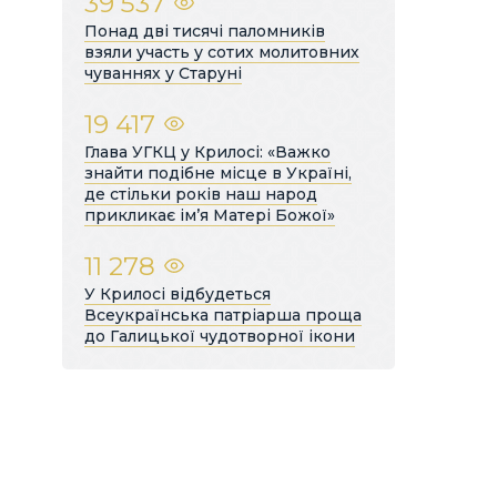
39 537
Понад дві тисячі паломників
взяли участь у сотих молитовних
чуваннях у Старуні
19 417
Глава УГКЦ у Крилосі: «Важко
знайти подібне місце в Україні,
де стільки років наш народ
прикликає ім’я Матері Божої»
11 278
У Крилосі відбудеться
Всеукраїнська патріарша проща
до Галицької чудотворної ікони