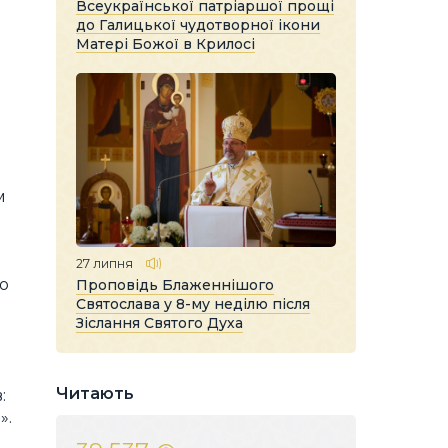
Всеукраїнської патріаршої прощі
до Галицької чудотворної ікони
Матері Божої в Крилосі
м
27 липня
ю
Проповідь Блаженнішого
Святослава у 8-му неділю після
Зіслання Святого Духа
Читають
:
».