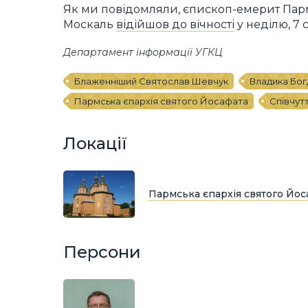
Як ми повідомляли, єпископ-емерит Парм
Москаль
відійшов до вічності
у неділю, 7 
Департамент інформації УГКЦ
Блаженніший Святослав Шевчук
Владика Бог
Пармська єпархія святого Йосафата
Співчут
Локації
Пармська єпархія святого Йос
Персони