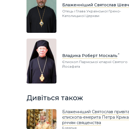
Блаженніший Святослав Шевч
Отець і Глава Української Греко-
Католицької Церкви
Владика Роберт Москаль
Єпископ Пармської єпархії Святого
Йосафата
Дивіться також
Блаженніший Святослав привіт
єпископа-емерита Петра Крика і
річчям священства
6 серпня