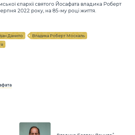
ської єпархії святого Йосафата владика Роберт
серпня 2022 року, на 85-му році життя.
дан Данило
Владика Роберт Москаль
тя
афата