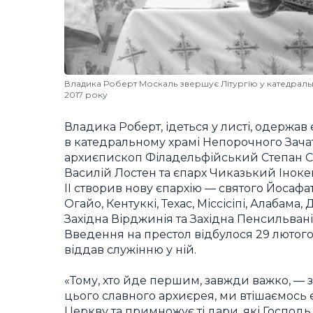
Владика Роберт Москаль звершує Літургію у катедраль
2017 року
Владика Роберт, ідеться у листі, одержав 
в катедральному храмі Непорочного Зачат
архиєпископ Філадельфійський Степан С
Василій Лостен та єпарх Чиказький Іноке
ІІ створив нову єпархію — святого Йосафат
Огайо, Кентуккі, Техас, Міссісіпі, Алабама
Західна Вірджинія та Західна Пенсильвані
Введення на престол відбулося 29 лютого 
віддав служінню у ній.
«Тому, хто йде першим, завжди важко, — з
цього славного архиєрея, ми втішаємось
Церкву та примножує ті дари, які Господь