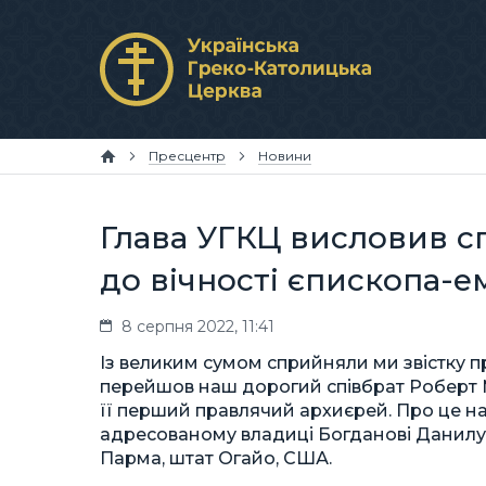
Пресцентр
Новини
Глава УГКЦ висловив сп
до вічності єпископа-
8 серпня 2022, 11:41
Із великим сумом сприйняли ми звістку п
перейшов наш дорогий співбрат Роберт М
її перший правлячий архиєрей. Про це на
адресованому владиці Богданові Данилу, 
Парма, штат Огайо, США.