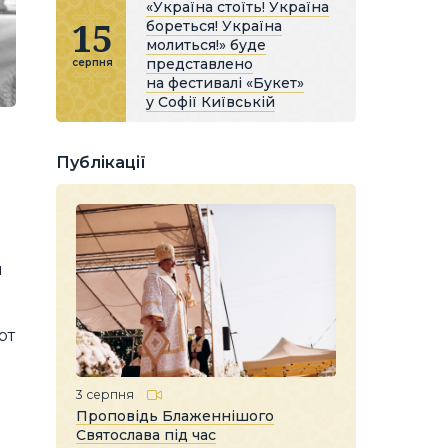
«Україна стоїть! Україна
15
бореться! Україна
молиться!» буде
представлено
серпня
на фестивалі «Букет»
у Софії Київській
Публікації
и
рт
3 серпня
Проповідь Блаженнішого
Святослава під час