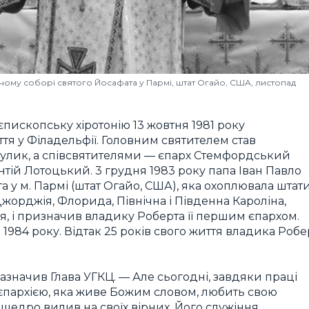
ному соборі святого Йосафата у Пармі, штат Огайо, США, листопад
єпископську хіротонію 13 жовтня 1981 року
тя у Філадельфії. Головним святителем став
улик, а співсвятителями — єпарх Стемфордський
нтій Лотоцький. 3 грудня 1983 року папа Іван Павло
а у м. Пармі (штат Огайо, США), яка охоплювала штат
, Джорджія, Флорида, Північна і Південна Кароліна,
я, і призначив владику Роберта її першим єпархом.
1984 року. Відтак 25 років свого життя владика Робе
азначив Глава УГКЦ. — Але сьогодні, завдяки праці
 єпархією, яка живе Божим словом, любить свою
 щедро вилив на своїх вірних. Його служіння