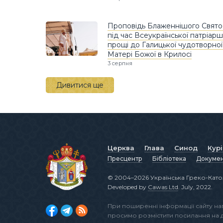
Проповідь Блаженнішого Свято
під час Всеукраїнської патріарш
прощі до Галицької чудотворної
Матері Божої в Крилосі
3 серпня
Дивитися ще
Церква
Глава
Синод
Кур
Пресцентр
Бібліотека
Докуме
© 2004–2026 Українська Греко-Като
Developed by
Cawas Ltd
. July, 2022.
При поширенні інформації сайту н
просимо розмістити посилання на