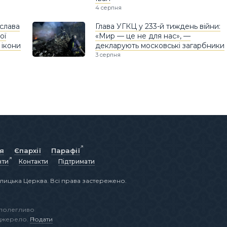
4 серпня
слава
Глава УГКЦ у 233-й тиждень війни:
ої
«Мир — це не для нас», —
 ікони
декларують московські загарбники
3 серпня
ія
Єпархії
Парафії
нти
Контакти
Підтримати
лицька Церква. Всі права застережено.
аполегливо
 джерело.
Подати