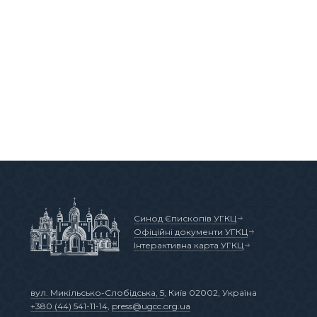
Синод Єпископів УГКЦ
Офіційні документи УГКЦ
Інтерактивна карта УГКЦ
вул. Микільсько-Слобідська, 5
, Київ 02002, Україна
+380 (44) 541-11-14
,
press@ugcc.org.ua