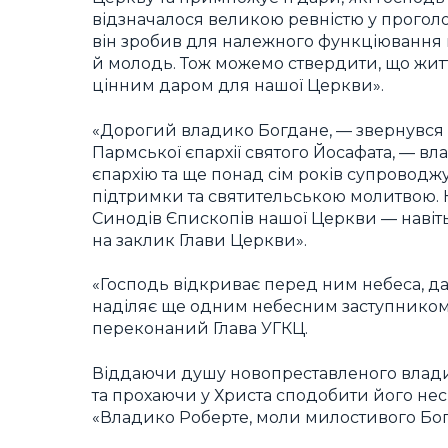
відзначалося великою ревністю у прогол
він зробив для належного функціювання п
й молодь. Тож можемо ствердити, що жит
цінним даром для нашої Церкви».
«Дорогий владико Богдане, — звернувся
Пармської єпархії святого Йосафата, — в
єпархію та ще понад сім років супровод
підтримки та святительською молитвою.
Синодів Єпископів нашої Церкви — навіт
на заклик Глави Церкви».
«Господь відкриває перед ним небеса, да
наділяє ще одним небесним заступником
переконаний Глава УГКЦ.
Віддаючи душу новопреставленого влад
та прохаючи у Христа сподобити його нес
«Владико Роберте, моли милостивого Бога, 