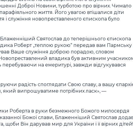
ошенні Доброї Новини, турботою про вірних. Чимало
арафіяльного життя. Його увагою втішалися діти
тя і служіння новопреставленого єпископа було
 Блаженніший Святослав до теперішнього єпископа
ладика Роберт „теплою рукою“ передав вам Пармську
жував Ваше служіння доброю порадою, словом
 Новопреставлений владика був активним учаснико
ь перебуваючи на емеритурі, завжди відгукувався
руючи радість споглядати Свою славу, а вашу єпархі
, який випрошуватиме потрібних ласк», —
ики Роберта в руки безмежного Божого милосердя
казанної Божої слави, Блаженніший Святослав додав
щоби Він дарував мир для України і її вірних дітей!