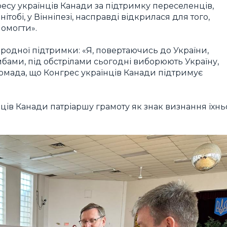
су українців Канади за підтримку переселенців,
тобі, у Вінніпезі, насправді відкрилася для того,
омогти».
родної підтримки: «Я, повертаючись до України,
омбами, під обстрілами сьогодні виборюють Україну,
ромада, що Конгрес українців Канади підтримує
ців Канади патріаршу грамоту як знак визнання їхнь