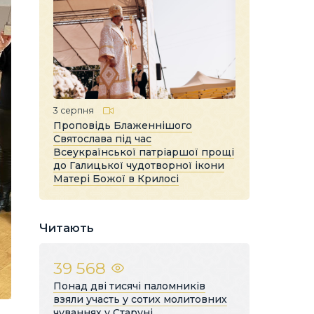
3 серпня
Проповідь Блаженнішого
Святослава під час
Всеукраїнської патріаршої прощі
до Галицької чудотворної ікони
Матері Божої в Крилосі
Читають
39 568
Понад дві тисячі паломників
взяли участь у сотих молитовних
чуваннях у Старуні