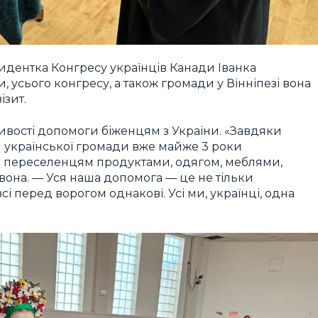
идентка Конгресу українців Канади Іванка
, усього конгресу, а також громади у Вінніпезі вона
ізит.
ивості допомоги біженцям з України. «Завдяки
й української громади вже майже 3 роки
о переселенцям продуктами, одягом, меблями,
вона. — Уся наша допомога — це не тільки
і перед ворогом однакові. Усі ми, українці, одна