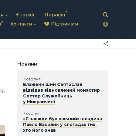
ія
Єпархії
Парафії
и
Контакти
Підтримати
астирська рада
нод
нсово-господарська діяльність
Загальна інформація
ди
ки та комунікації
Глава УГКЦ
ністративні питання
Синоди Єпископів
підрозділи
Трибунал
Патріарша курія
Новини
Єпархії та екзархати
7 серпня
Блаженніший Святослав
відвідав відновлений монастир
28
Сестер Служебниць
у Микуличині
7 серпня
«Я завжди був вільний»: владика
Павло Василик у спогадах тих,
хто його знав