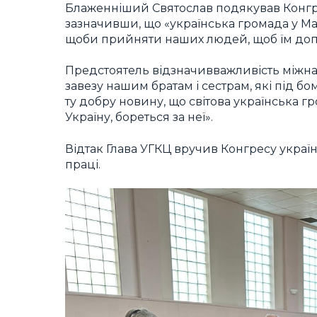
Блаженніший Святослав подякував Конгре
зазначивши, що «українська громада у Мані
щоби прийняти наших людей, щоб їм доп
Предстоятель відзначивважливість міжна
завезу нашим братам і сестрам, які під б
ту добру новину, що світова українська г
Україну, бореться за неї».
Відтак Глава УГКЦ вручив Конгресу україн
праці.