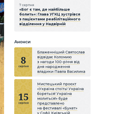
7 серпня
«Бог є там, де найбільше
болить»: Глава УГКЦ зустрівся
з пацієнтами реабілітаційного
відділення у Надвірній
Анонси
Блаженніший Святослав
8
відвідає Коломию
з нагоди 100-річчя від
дня народження
серпня
владики Павла Василика
Мистецький проєкт
«Україна стоїть! Україна
15
бореться! Україна
молиться!» буде
представлено
серпня
на фестивалі «Букет»
у Софії Київській