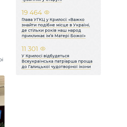
19 464
Глава УГКЦ у Крилосі: «Важко
знайти подібне місце в Україні,
де стільки років наш народ
прикликає ім’я Матері Божої»
11 301
У Крилосі відбудеться
ої
Всеукраїнська патріарша проща
до Галицької чудотворної ікони