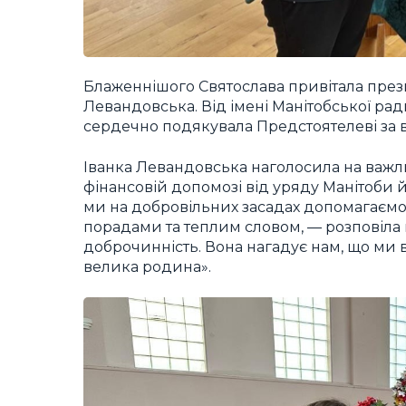
Блаженнішого Святослава привітала през
Левандовська. Від імені Манітобської ради
сердечно подякувала Предстоятелеві за в
Іванка Левандовська наголосила на важл
фінансовій допомозі від уряду Манітоби 
ми на добровільних засадах допомагаєм
порадами та теплим словом, — розповіла 
доброчинність. Вона нагадує нам, що ми вс
велика родина».