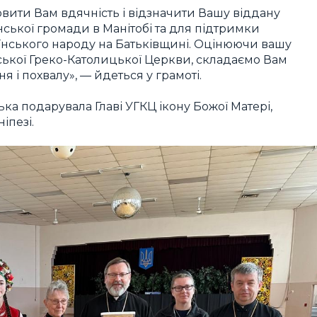
вити Вам вдячність і відзначити Вашу віддану
ської громади в Манітобі та для підтримки
аїнського народу на Батьківщині. Оцінюючи вашу
нської Греко-Католицької Церкви, складаємо Вам
 і похвалу», — йдеться у грамоті.
ка подарувала Главі УГКЦ ікону Божої Матері,
іпезі.