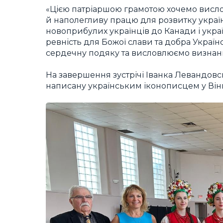
«Цією патріаршою грамотою хочемо висло
й наполегливу працю для розвитку україн
новоприбулих українців до Канади і укр
ревність для Божої слави та добра Украї
сердечну подяку та висловлюємо визнання
На завершення зустрічі Іванка Левандовсь
написану українським іконописцем у Вінн