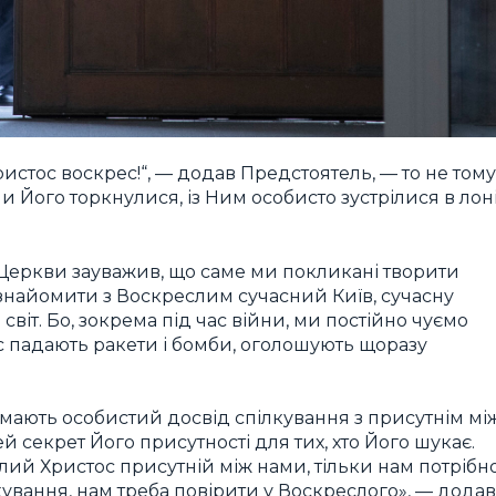
ристос воскрес!“, — додав Предстоятель, — то не тому
ми Його торкнулися, із Ним особисто зустрілися в лон
Церкви зауважив, що саме ми покликані творити
ознайомити з Воскреслим сучасний Київ, сучасну
світ. Бо, зокрема під час війни, ми постійно чуємо
нас падають ракети і бомби, оголошують щоразу
 мають особистий досвід спілкування з присутнім мі
 секрет Його присутності для тих, хто Його шукає.
лий Христос присутній між нами, тільки нам потрібн
лкування, нам треба повірити у Воскреслого», — додав