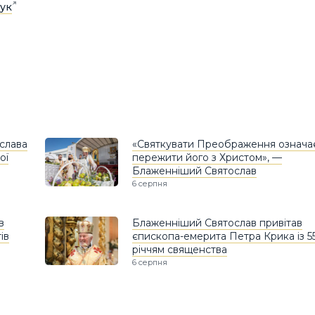
ук
слава
«Святкувати Преображення означа
ої
пережити його з Христом», —
Блаженніший Святослав
6 серпня
в
Блаженніший Святослав привітав
ів
єпископа-емерита Петра Крика із 5
річчям священства
6 серпня