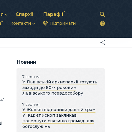
ія
Єпархії
Парафії
и
Контакти
Підтримати
астирська рада
нод
нсово-господарська діяльність
Загальна інформація
ди
ки та комунікації
Глава УГКЦ
ністративні питання
Синоди Єпископів
підрозділи
Трибунал
Патріарша курія
Новини
Єпархії та екзархати
7 серпня
У Львівській архиєпархії готують
заходи до 80-х роковин
Львівського псевдособору
41
7 серпня
У Жовкві відновили давній храм
УГКЦ: єпископ закликав
повернути святиню громаді для
і
богослужінь