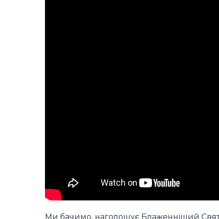
Ми бачимо, наголошує Блаженніший Свято