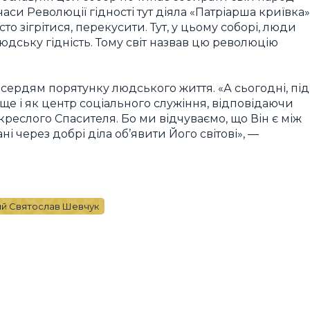
часи Революції гідності тут діяла «Патріарша криївка»
то зігрітися, перекусити. Тут, у цьому соборі, люди
людську гідність. Тому світ назвав цю революцію
осердям порятунку людського життя. «А сьогодні, під
ище і як центр соціального служіння, відповідаючи
скреслого Спасителя. Бо ми відчуваємо, що Він є між
ні через добрі діла об’явити Його світові», —
й Святослав Шевчук