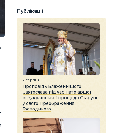
Публікації
,
і
7 серпня
Проповідь Блаженнішого
Святослава під час Патріаршої
всеукраїнської прощі до Старуні
у свято Преображення
Господнього
ж
о