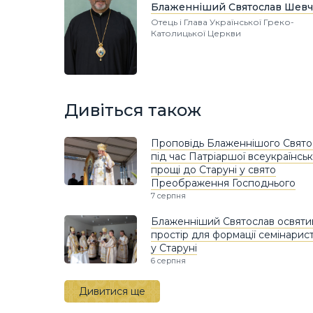
Блаженніший Святослав Шевч
Отець і Глава Української Греко-
Католицької Церкви
Дивіться також
Проповідь Блаженнішого Свято
під час Патріаршої всеукраїнськ
прощі до Старуні у свято
Преображення Господнього
7 серпня
Блаженніший Святослав освяти
простір для формації семінарист
у Старуні
6 серпня
Дивитися ще