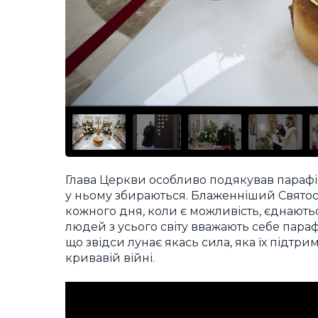
Глава Церкви особливо подякував парафіян
у ньому збираються. Блаженніший Святосла
кожного дня, коли є можливість, єднають
людей з усього світу вважають себе пара
що звідси лунає якась сила, яка їх підтрим
кривавій війні.