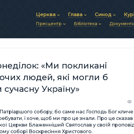
Церква
Глава
Синод
Кур
Пресцентр
Бібліотека
Документ
Про УГКЦ
Блаженніший Святослав
Синод Єпископів
Душп
Історія УГКЦ
Біографія
Архиєрейський Си
Фіна
Новини
Святе Письмо
Структура УГКЦ
Фотографії
Митрополичі Сино
Зв’яз
Анонси
Богослужіння
Майбутнє УГКЦ
Щоденні відеозвернення
Єпископи
Адмі
Публікації
Молитви
Інші 
Історії
Подкасти
онеділок: «Ми покликані
Фото та відео
Архів новин (2013–2022)
ючих людей, які могли б
 сучасну Україну»
 Патріаршого собору, бо саме нас Господь Бог кличе
еребувати, і хоче, щоб ми про це знали. Про це сказав
ької Церкви Блаженніший Святослав у своїй проповід
шому соборі Воскресіння Христового.