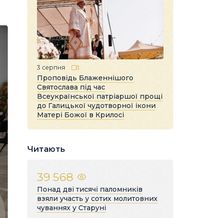
3 серпня
Проповідь Блаженнішого
Святослава під час
Всеукраїнської патріаршої прощі
до Галицької чудотворної ікони
Матері Божої в Крилосі
Читають
39 568
Понад дві тисячі паломників
взяли участь у сотих молитовних
чуваннях у Старуні