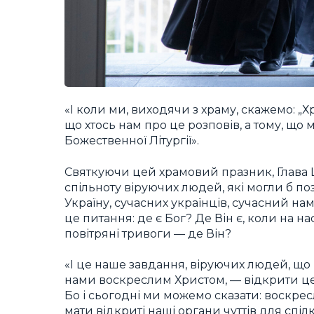
«І коли ми, виходячи з храму, скажемо: „Х
що хтось нам про це розповів, а тому, що 
Божественної Літургії».
Святкуючи цей храмовий празник, Глава 
спільноту віруючих людей, які могли б п
Україну, сучасних українців, сучасний нам 
це питання: де є Бог? Де Він є, коли на 
повітряні тривоги — де Він?
«І це наше завдання, віруючих людей, що
нами воскреслим Христом, — відкрити цей
Бо і сьогодні ми можемо сказати: воскрес
мати відкриті наші органи чуттів для спі