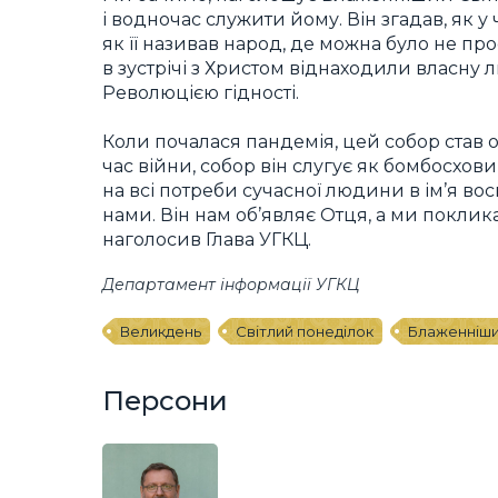
і водночас служити йому. Він згадав, як у 
як її називав народ, де можна було не прос
в зустрічі з Христом віднаходили власну 
Революцією гідності.
Коли почалася пандемія, цей собор став 
час війни, собор він слугує як бомбосхов
на всі потреби сучасної людини в ім’я во
нами. Він нам об’являє Отця, а ми поклика
наголосив Глава УГКЦ.
Департамент інформації УГКЦ
Великдень
Світлий понеділок
Блаженніши
Персони