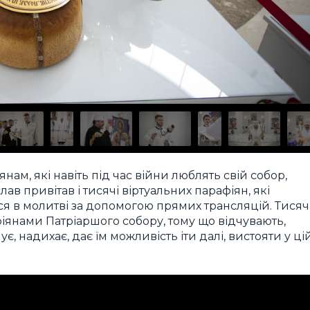
ам, які навіть під час війни люблять свій собор,
в привітав і тисячі віртуальних парафіян, які
ся в молитві за допомогою прямих трансляцій. Тисяч
фіянами Патріаршого собору, тому що відчувають,
ує, надихає, дає їм можливість іти далі, вистояти у ці