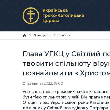
Пресцентр
Новини
Глава УГКЦ у Світлий п
творити спільноту віру
познайомити з Христом
25 квітня 2022, 19:00
Усіх вас вітаю з храмовим святом нашого
бути тією спільнотою, у якій Він прагне п
Отець і Глава Української Греко-Католиц
до вірних у Світлий понеділок у Патріар