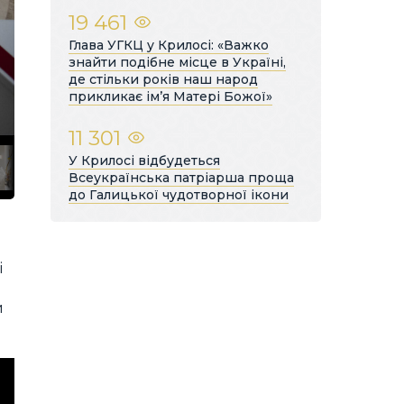
19 461
Глава УГКЦ у Крилосі: «Важко
знайти подібне місце в Україні,
де стільки років наш народ
прикликає ім’я Матері Божої»
11 301
У Крилосі відбудеться
Всеукраїнська патріарша проща
до Галицької чудотворної ікони
і
й