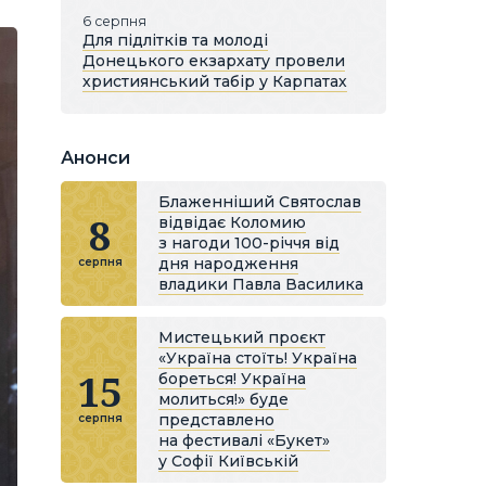
6 серпня
Для підлітків та молоді
Донецького екзархату провели
християнський табір у Карпатах
Анонси
Блаженніший Святослав
8
відвідає Коломию
з нагоди 100-річчя від
дня народження
серпня
владики Павла Василика
Мистецький проєкт
«Україна стоїть! Україна
15
бореться! Україна
молиться!» буде
представлено
серпня
на фестивалі «Букет»
у Софії Київській