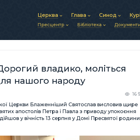
Церква
Глава
Синод
Кур
Пресцентр
Бібліотека
Документ
Про УГКЦ
Блаженніший Святослав
Синод Єпископів
Душп
Історія УГКЦ
Біографія
Архиєрейський Си
Фіна
Новини
Святе Письмо
Структура УГКЦ
Фотографії
Митрополичі Сино
Зв’яз
Анонси
Богослужіння
Майбутнє УГКЦ
Щоденні відеозвернення
Єпископи
Адмі
Публікації
Молитви
Інші 
Історії
Подкасти
: Дорогий владико, моліться
Фото та відео
Архів новин (2013–2022)
для нашого народу
16 
цької Церкви Блаженніший Святослав висловив щире
вятих апостолів Петра і Павла з приводу упокоєння
дійшов у вічність 13 серпня у Домі Пресвятої родини