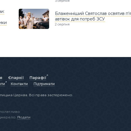
3 серпня
ни:
Блаженніший Святослав освятив п’
автівок для потреб ЗСУ
ики
2 серпня
ія
Єпархії
Парафії
нти
Контакти
Підтримати
лицька Церква. Всі права застережено.
аполегливо
 джерело.
Подати