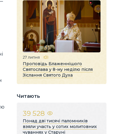
 —
ні
27 липня
Проповідь Блаженнішого
Святослава у 8-му неділю після
Зіслання Святого Духа
н
Читають
тю
39 528
Понад дві тисячі паломників
взяли участь у сотих молитовних
чуваннях у Старуні