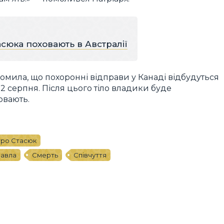
сюка поховають в Австралії
домила, що похоронні відправи у Канаді відбудуться
 22 серпня. Після цього тіло владики буде
овають.
тро Стасюк
Павла
Смерть
Співчуття