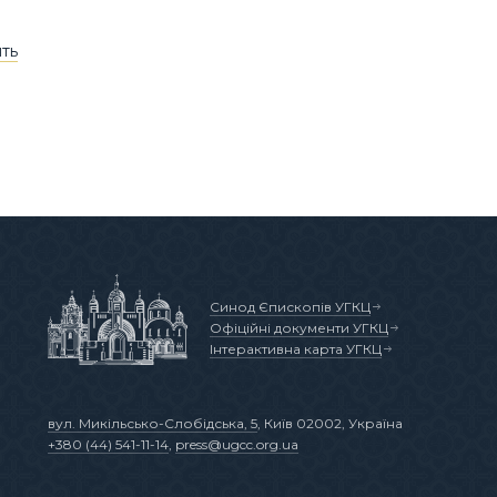
ять
Синод Єпископів УГКЦ
Офіційні документи УГКЦ
Інтерактивна карта УГКЦ
вул. Микільсько-Слобідська, 5
, Київ 02002, Україна
+380 (44) 541-11-14
,
press@ugcc.org.ua