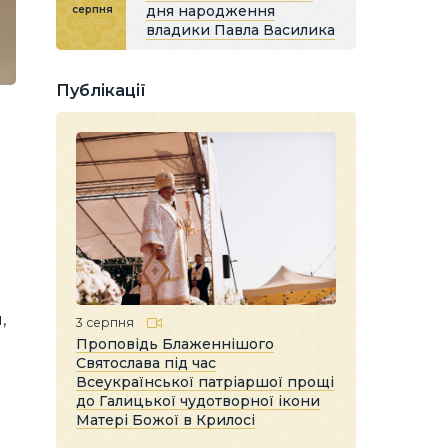
дня народження
серпня
владики Павла Василика
Публікації
,
3 серпня
Проповідь Блаженнішого
Святослава під час
Всеукраїнської патріаршої прощі
до Галицької чудотворної ікони
Матері Божої в Крилосі