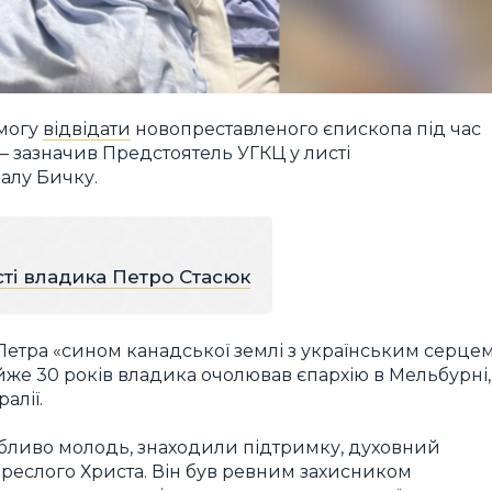
змогу
відвідати
новопреставленого єпископа під час
, — зазначив Предстоятель УГКЦ у листі
алу Бичку.
сті владика Петро Стасюк
етра «сином канадської землі з українським серцем
йже 30 років владика очолював єпархію в Мельбурні,
алії.
обливо молодь, знаходили підтримку, духовний
скреслого Христа. Він був ревним захисником