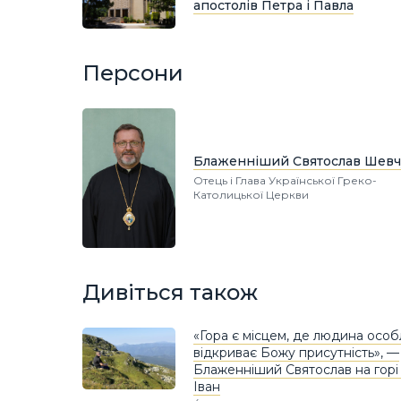
апостолів Петра і Павла
Персони
Блаженніший Святослав Шевч
Отець і Глава Української Греко-
Католицької Церкви
Дивіться також
«Гора є місцем, де людина осо
відкриває Божу присутність», —
Блаженніший Святослав на горі
Іван