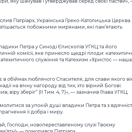
тури, яку шанував і утверджував серед своєї пастви»,
слив Патріарх, Українська Греко-Католицька Церква
 втішається побожними мирянами, які пам’ятають
ладики Петра у Синоді Єпископів УГКЦ та його
тичній комісії, яке принесло щедрі плоди: катехитич
катехитичного служіння та Катехизм «Христос — наша
 в обіймах люблячого Спасителя, для слави якого ві
дії на вічну нагороду від тих, хто вірний Богові:
, віру зберіг“ (II Тим. 4, 7)», — зазначив Глава УГКЦ.
олитися за упокій душі владики Петра та з вдячніс
рагнення її добра і миру.
ай, Господи, новопереставленому слузі Твоєму
ам’ять!» — помолився Патріарх.