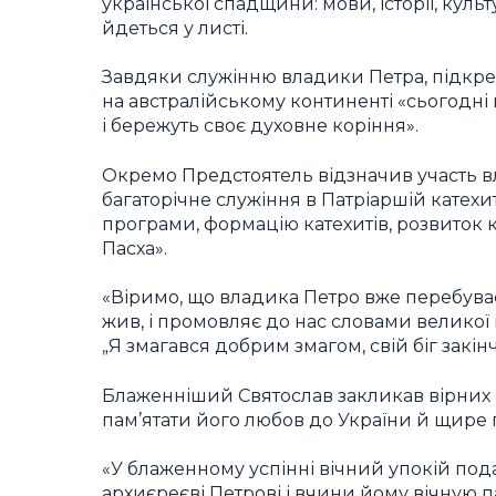
української спадщини: мови, історії, куль
йдеться у листі.
Завдяки служінню владики Петра, підкре
на австралійському континенті «сьогодні
і бережуть своє духовне коріння».
Окремо Предстоятель відзначив участь в
багаторічне служіння в Патріаршій катехи
програми, формацію катехитів, розвиток 
Пасха».
«Віримо, що владика Петро вже перебуває
жив, і промовляє до нас словами великої на
„Я змагався добрим змагом, свій біг закінчив
Блаженніший Святослав закликав вірних м
пам’ятати його любов до України й щире п
«У блаженному успінні вічний упокій под
архиєреєві Петрові і вчини йому вічную п