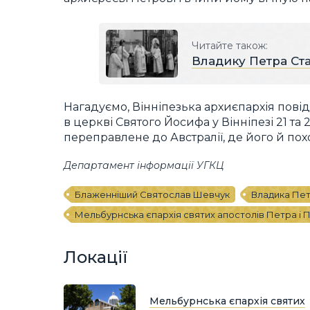
Читайте також:
Владику Петра Ста
Нагадуємо, Вінніпезька архиєпархія пові
в церкві Святого Йосифа у Вінніпезі 21 та
переправлене до Австралії, де його й пох
Департамент інформації УГКЦ
Блаженніший Святослав Шевчук
Владика Пе
Мельбурнська єпархія святих апостолів Петра і 
Локації
Мельбурнська єпархія святих