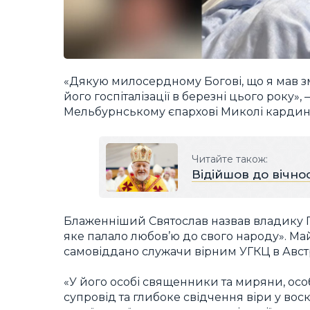
«Дякую милосердному Богові, що я мав 
його госпіталізації в березні цього року»
Мельбурнському єпархові Миколі кардин
Читайте також:
Відійшов до вічно
Блаженніший Святослав назвав владику П
яке палало любов’ю до свого народу». Ма
самовіддано служачи вірним УГКЦ в Австр
«У його особі священники та миряни, ос
супровід та глибоке свідчення віри у во