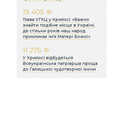
19 405
Глава УГКЦ у Крилосі: «Важко
знайти подібне місце в Україні,
де стільки років наш народ
прикликає ім’я Матері Божої»
11 275
У Крилосі відбудеться
Всеукраїнська патріарша проща
до Галицької чудотворної ікони