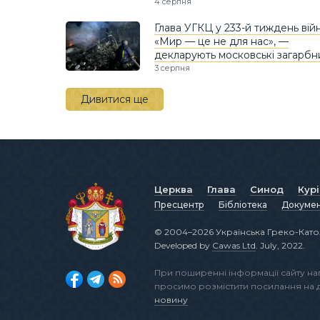
4 серпня
Глава УГКЦ у 233-й тиждень вій
«Мир — це не для нас», —
декларують московські загарбн
3 серпня
Дивитися ще
Церква
Глава
Синод
Кур
Пресцентр
Бібліотека
Докуме
© 2004–2026 Українська Греко-Като
Developed by
Cawas Ltd
. July, 2022.
При поширенні інформації сайту н
просимо розмістити посилання на
новину