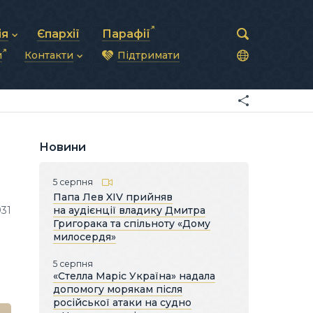
ія
Єпархії
Парафії
и
Контакти
Підтримати
астирська рада
нод
нсово-господарська діяльність
Загальна інформація
ди
ки та комунікації
Глава УГКЦ
ністративні питання
Синоди Єпископів
підрозділи
Трибунал
Патріарша курія
Новини
Єпархії та екзархати
5 серпня
Папа Лев XIV прийняв
931
на аудієнції владику Дмитра
Григорака та спільноту «Дому
милосердя»
5 серпня
«Стелла Маріс Україна» надала
допомогу морякам після
російської атаки на судно