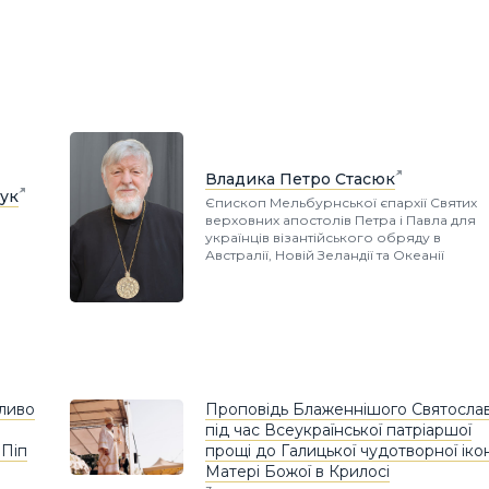
Владика Петро Стасюк
ук
Єпископ Мельбурнської єпархії Святих
верховних апостолів Петра і Павла для
українців візантійського обряду в
Австралії, Новій Зеландії та Океанії
бливо
Проповідь Блаженнішого Святосла
під час Всеукраїнської патріаршої
 Піп
прощі до Галицької чудотворної іко
Матері Божої в Крилосі