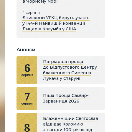
в Чорному морі
4 серпня
Єпископи УГКЦ беруть участь
у 144-й Найвищій конвенції
Лицарів Колумба у США
Анонси
Патріарша проща
6
до Відпустового центру
блаженного Симеона
серпня
Лукача у Старуні
7
Піша проща Самбір-
Зарваниця 2026
серпня
Блаженніший Святослав
8
відвідає Коломию
з нагоди 100-річчя від