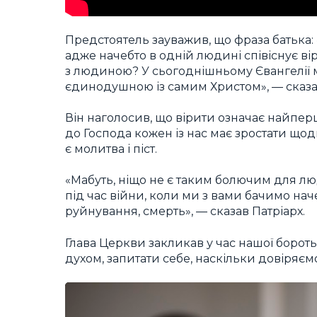
Предстоятель зауважив, що фраза батька:
адже начебто в одній людині співіснує вір
з людиною? У сьогоднішньому Євангелії 
єдинодушною із самим Христом», — сказ
Він наголосив, що вірити означає найперше
до Господа кожен із нас має зростати щодн
є молитва і піст.
«Мабуть, ніщо не є таким болючим для л
під час війни, коли ми з вами бачимо нач
руйнування, смерть», — сказав Патріарх.
Глава Церкви закликав у час нашої борот
духом, запитати себе, наскільки довіряємо