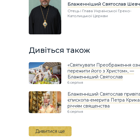
Блаженніший Святослав Шевч
Отець і Глава Української Греко-
Католицької Церкви
Дивіться також
«Святкувати Преображення озн
пережити його з Христом», —
Блаженніший Святослав
6 серпня
Блаженніший Святослав привіт
єпископа-емерита Петра Крика і
річчям священства
6 серпня
Дивитися ще