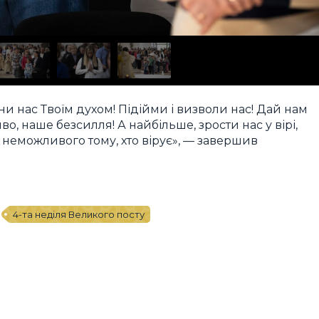
и нас Твоїм духом! Підійми і визволи нас! Дай нам
о, наше безсилля! А найбільше, зрости нас у вірі,
є неможливого тому, хто вірує», — завершив
4-та неділя Великого посту