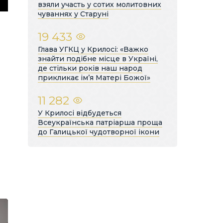
взяли участь у сотих молитовних
чуваннях у Старуні
19 433
Глава УГКЦ у Крилосі: «Важко
знайти подібне місце в Україні,
де стільки років наш народ
прикликає ім’я Матері Божої»
11 282
У Крилосі відбудеться
Всеукраїнська патріарша проща
до Галицької чудотворної ікони