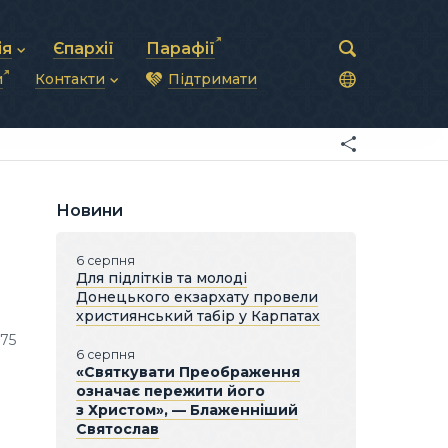
ія
Єпархії
Парафії
и
Контакти
Підтримати
астирська рада
нод
нсово-господарська діяльність
Загальна інформація
ди
ки та комунікації
Глава УГКЦ
ністративні питання
Синоди Єпископів
підрозділи
Трибунал
Патріарша курія
Новини
Єпархії та екзархати
6 серпня
Для підлітків та молоді
Донецького екзархату провели
християнський табір у Карпатах
075
6 серпня
«Святкувати Преображення
означає пережити його
з Христом», — Блаженніший
Святослав