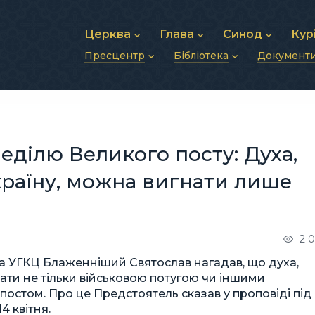
Церква
Глава
Синод
Кур
Пресцентр
Бібліотека
Документ
Про УГКЦ
Блаженніший Святослав
Синод Єпископів
Душп
Історія УГКЦ
Біографія
Архиєрейський Си
Фіна
Новини
Святе Письмо
Структура УГКЦ
Фотографії
Митрополичі Сино
Зв’яз
Анонси
Богослужіння
Майбутнє УГКЦ
Щоденні відеозвернення
Єпископи
Адмі
Публікації
Молитви
Інші 
Історії
Подкасти
неділю Великого посту: Духа,
Фото та відео
Архів новин (2013–2022)
країну, можна вигнати лише
2 
ава УГКЦ Блаженніший Святослав нагадав, що духа,
нати не тільки військовою потугою чи іншими
остом. Про це Предстоятель сказав у проповіді під
4 квітня.