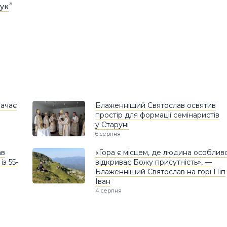
ук
ачає
Блаженніший Святослав освятив
простір для формації семінаристів
у Старуні
6 серпня
ав
«Гора є місцем, де людина особлив
з 55-
відкриває Божу присутність», —
Блаженніший Святослав на горі Піп
Іван
4 серпня