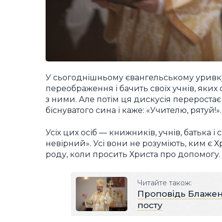
У сьогоднішньому євангельському уривку 
переображення і бачить своїх учнів, яких
з ними. Але потім ця дискусія переростає
біснуватого сина і каже: «Учителю, рятуй!».
Усіх цих осіб — книжників, учнів, батька
невірний». Усі вони не розуміють, ким є 
роду, коли просить Христа про допомогу.
Читайте також:
Проповідь Блажен
посту