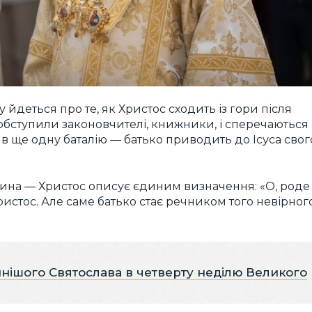
йдеться про те, як Христос сходить із гори після
 обступили законовчителі, книжники, і сперечаються
 в ще одну баталію — батько приводить до Ісуса свог
 і сина — Христос описує єдиним визначення: «О, роде
Христос. Але саме батько стає речником того невірног
нішого Святослава в четверту неділю Великого