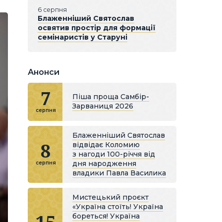
6 серпня
Блаженніший Святослав
освятив простір для формації
семінаристів у Старуні
Анонси
7
Піша проща Самбір-
Зарваниця 2026
серпня
Блаженніший Святослав
8
відвідає Коломию
з нагоди 100-річчя від
дня народження
серпня
владики Павла Василика
Мистецький проєкт
«Україна стоїть! Україна
бореться! Україна