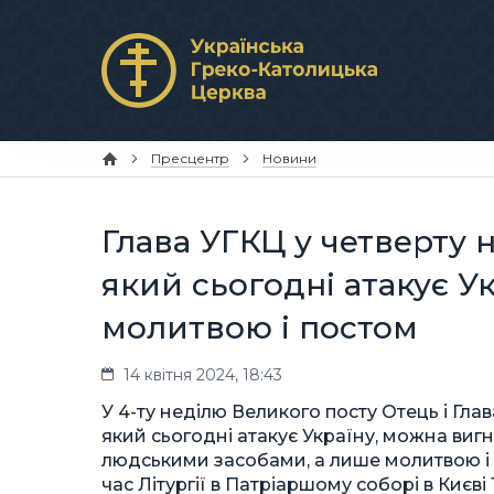
Пресцентр
Новини
Глава УГКЦ у четверту 
який сьогодні атакує У
молитвою і постом
14 квітня 2024, 18:43
У 4-ту неділю Великого посту Отець і Гл
який сьогодні атакує Україну, можна виг
людськими засобами, а лише молитвою і п
час Літургії в Патріаршому соборі в Києві 1