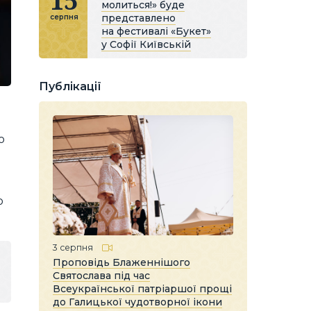
15
молиться!» буде
представлено
серпня
на фестивалі «Букет»
у Софії Київській
Публікації
о
о
3 серпня
Проповідь Блаженнішого
Святослава під час
Всеукраїнської патріаршої прощі
до Галицької чудотворної ікони