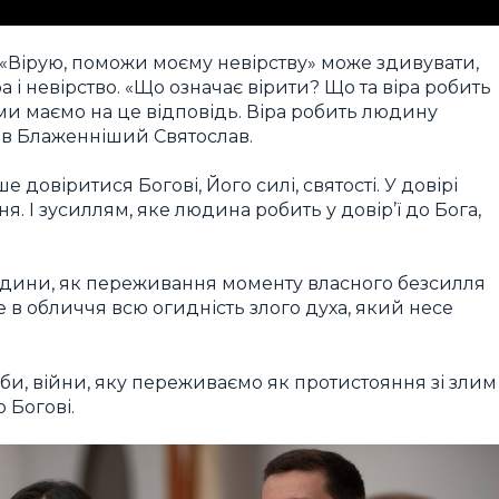
 «Вірую, поможи моєму невірству» може здивувати,
а і невірство. «Що означає вірити? Що та віра робить
ми маємо на це відповідь. Віра робить людину
ав Блаженніший Святослав.
 довіритися Богові, Його силі, святості. У довірі
я. І зусиллям, яке людина робить у довір’ї до Бога,
юдини, як переживання моменту власного безсилля
е в обличчя всю огидність злого духа, який несе
ьби, війни, яку переживаємо як протистояння зі злим
 Богові.