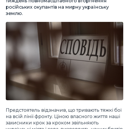
тиждень повномасштабного вторгнення
російських окупантів на мирну українську
землю.
Предстоятель відзначив, що тривають тяжкі бої
на всій лінії фронту. Ціною власного життя наші
захисники крок за кроком звільняють
українські міста і села, визволяють наших братів