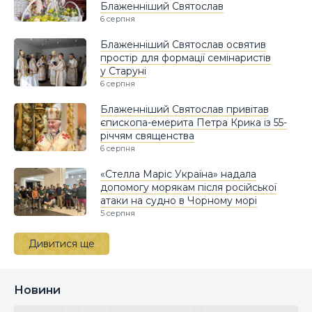
Блаженніший Святослав
6 серпня
Блаженніший Святослав освятив
простір для формації семінаристів
у Старуні
6 серпня
Блаженніший Святослав привітав
єпископа-емерита Петра Крика із 55-
річчям священства
6 серпня
«Стелла Маріс Україна» надала
допомогу морякам після російської
атаки на судно в Чорному морі
5 серпня
Дивитися ще
Новини