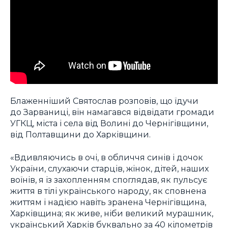
Блаженніший Святослав розповів, що їдучи
до Зарваниці, він намагався відвідати громади
УГКЦ, міста і села від Волині до Чернігівщини,
від Полтавщини до Харківщини.
«Вдивляючись в очі, в обличчя синів і дочок
України, слухаючи старців, жінок, дітей, наших
воїнів, я із захопленням споглядав, як пульсує
життя в тілі українського народу, як сповнена
життям і надією навіть зранена Чернігівщина,
Харківщина; як живе, ніби великий мурашник,
український Харків буквально за 40 кілометрів