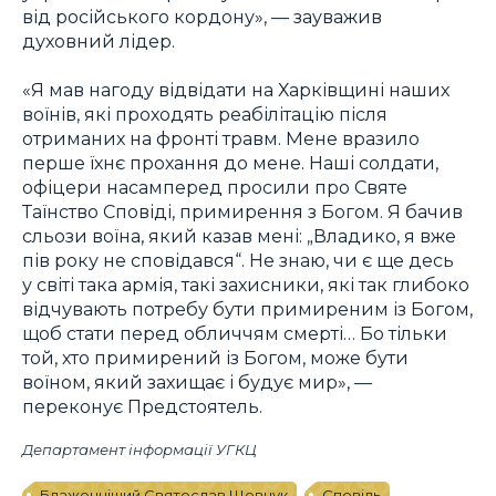
від російського кордону», — зауважив
духовний лідер.
«Я мав нагоду відвідати на Харківщині наших
воїнів, які проходять реабілітацію після
отриманих на фронті травм. Мене вразило
перше їхнє прохання до мене. Наші солдати,
офіцери насамперед просили про Святе
Таїнство Сповіді, примирення з Богом. Я бачив
сльози воїна, який казав мені: „Владико, я вже
пів року не сповідався“. Не знаю, чи є ще десь
у світі така армія, такі захисники, які так глибоко
відчувають потребу бути примиреним із Богом,
щоб стати перед обличчям смерті… Бо тільки
той, хто примирений із Богом, може бути
воїном, який захищає і будує мир», —
переконує Предстоятель.
Департамент інформації УГКЦ
Блаженніший Святослав Шевчук
Сповідь