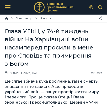
Пресцентр
Новини
Глава УГКЦ у 74-й тиждень
війни: На Харківщині воїни
насамперед просили в мене
про Cповідь та примирення
з Богом
396
17 липня 2023, 11:40
Де сягає вбивча рука росіянина, там є смерть,
знищення і ненависть. А де приходить
український воїн — панує простір життя, миру
і перемоги. Про це сказав Отець і Глава
Української Греко-Католицької Церкви у 74-й