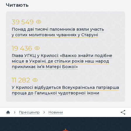
Читають
39 549
Понад дві тисячі паломників взяли участь
у сотих молитовних чуваннях у Старуні
19 436
Глава УГКЦ у Крилосі: «Важко знайти подібне
місце в Україні, де стільки років наш народ
прикликає ім’я Матері Божої»
11 282
У Крилосі відбудеться Всеукраїнська патріарша
проща до Галицької чудотворної ікони
Пресцентр
Новини