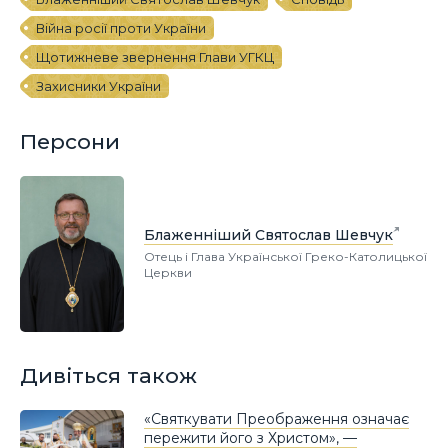
Війна росії проти України
Щотижневе звернення Глави УГКЦ
Захисники України
Персони
Блаженніший Святослав Шевчук
Отець і Глава Української Греко-Католицької
Церкви
Дивіться також
«Святкувати Преображення означає
пережити його з Христом», —