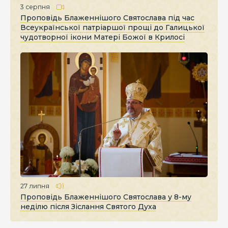
3 серпня
Проповідь Блаженнішого Святослава під час
Всеукраїнської патріаршої прощі до Галицької
чудотворної ікони Матері Божої в Крилосі
27 липня
Проповідь Блаженнішого Святослава у 8-му
неділю після Зіслання Святого Духа