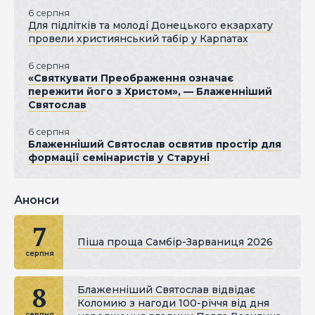
6 серпня
Для підлітків та молоді Донецького екзархату
провели християнський табір у Карпатах
6 серпня
«Святкувати Преображення означає
пережити його з Христом», — Блаженніший
Святослав
6 серпня
Блаженніший Святослав освятив простір для
формації семінаристів у Старуні
Анонси
7
Піша проща Самбір-Зарваниця 2026
серпня
8
Блаженніший Святослав відвідає
Коломию з нагоди 100-річчя від дня
серпня