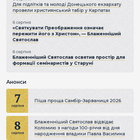
Для підлітків та молоді Донецького екзархату
провели християнський табір у Карпатах
6 серпня
«Святкувати Преображення означає
пережити його з Христом», — Блаженніший
Святослав
6 серпня
Блаженніший Святослав освятив простір для
формації семінаристів у Старуні
Анонси
7
Піша проща Самбір-Зарваниця 2026
серпня
8
Блаженніший Святослав відвідає
Коломию з нагоди 100-річчя від дня
народження владики Павла Василика
серпня