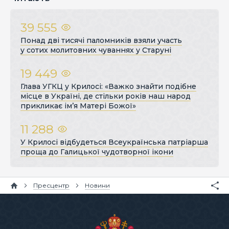
39 555
Понад дві тисячі паломників взяли участь
у сотих молитовних чуваннях у Старуні
19 449
Глава УГКЦ у Крилосі: «Важко знайти подібне
місце в Україні, де стільки років наш народ
прикликає ім’я Матері Божої»
11 288
У Крилосі відбудеться Всеукраїнська патріарша
проща до Галицької чудотворної ікони
Пресцентр
Новини