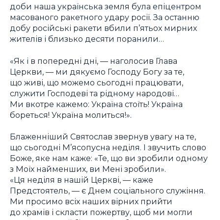
доби наша українська земля була епіцентром
масованого ракетного удару росії. За останню
добу російські ракети вбили п’ятьох мирних
жителів і близько десяти поранили…
«Як і в попередні дні, — наголосив Глава
Церкви, — ми дякуємо Господу Богу за те,
що живі, що можемо сьогодні працювати,
служити Господеві та рідному народові…
Ми вкотре кажемо: Україна стоїть! Україна
бореться! Україна молиться!».
Блаженніший Святослав звернув увагу на те,
що сьогодні М’ясопусна неділя. І звучить слово
Боже, яке нам каже: «Те, що ви зробили одному
з Моїх найменших, ви Мені зробили».
«Ця неділя в нашій Церкві, — каже
Предстоятель, — є Днем соціального служіння.
Ми просимо всіх наших вірних прийти
до храмів і скласти пожертву, щоб ми могли