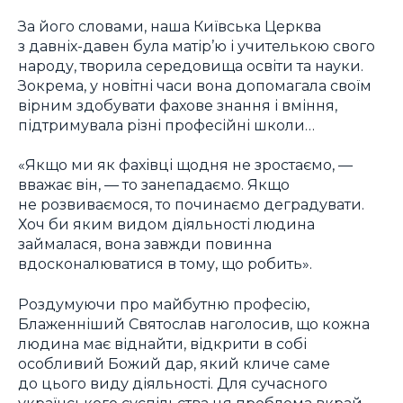
За його словами, наша Київська Церква
з давніх-давен була матір’ю і учителькою свого
народу, творила середовища освіти та науки.
Зокрема, у новітні часи вона допомагала своїм
вірним здобувати фахове знання і вміння,
підтримувала різні професійні школи…
«Якщо ми як фахівці щодня не зростаємо, —
вважає він, — то занепадаємо. Якщо
не розвиваємося, то починаємо деградувати.
Хоч би яким видом діяльності людина
займалася, вона завжди повинна
вдосконалюватися в тому, що робить».
Роздумуючи про майбутню професію,
Блаженніший Святослав наголосив, що кожна
людина має віднайти, відкрити в собі
особливий Божий дар, який кличе саме
до цього виду діяльності. Для сучасного
українського суспільства ця проблема вкрай