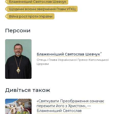
Блаженніший Святослав Шевчук
Щоденні воєнні звернення Глави УГКЦ
Війна росії проти України
Персони
Блаженніший Святослав Шевчук
Отець і Глава Української Греко-Католицької
Церкви
Дивіться також
«Святкувати Преображення означає
пережити його з Христом», —
Блаженніший Святослав