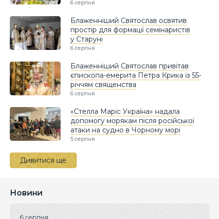
6 серпня
Блаженніший Святослав освятив
простір для формації семінаристів
у Старуні
6 серпня
Блаженніший Святослав привітав
єпископа-емерита Петра Крика із 55-
річчям священства
6 серпня
«Стелла Маріс Україна» надала
допомогу морякам після російської
атаки на судно в Чорному морі
5 серпня
Дивитися ще
Новини
6 серпня