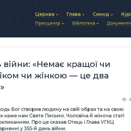
Церква
Глава
Синод
Кур
Пресцентр
Бібліотека
Документ
Про УГКЦ
Блаженніший Святослав
Синод Єпископів
Душп
Історія УГКЦ
Біографія
Архиєрейський Си
Фіна
Новини
Святе Письмо
Структура УГКЦ
Фотографії
Митрополичі Сино
Зв’яз
Анонси
Богослужіння
Майбутнє УГКЦ
Щоденні відеозвернення
Єпископи
Адмі
Публікації
Молитви
Інші 
Історії
Подкасти
ь війни: «Немає кращої чи
Фото та відео
Архів новин (2013–2022)
овіком чи жінкою — це два
»
одь Бог створив людину на свій образ та на свою
як каже нам Святе Письмо. Чоловіча й жіноча статі
 покликанням. Про це сказав Отець і Глава УГКЦ
ненні у 355-й день війни.