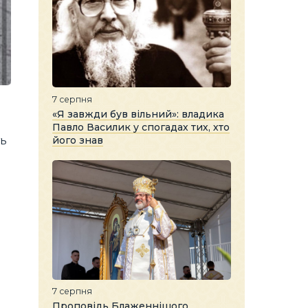
7 серпня
«Я завжди був вільний»: владика
Павло Василик у спогадах тих, хто
його знав
ть
7 серпня
Проповідь Блаженнішого