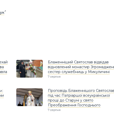
ук
Нехай
Блаженніший Святослав відвідав
ава
відновлений монастир Згромаджен
авла
сестер служебниць у Микуличині
7 серпня
»:
Проповідь Блаженнішого Святосла
ами
під час Патріаршої всеукраїнської
прощі до Старуні у свято
Преображення Господнього
7 серпня