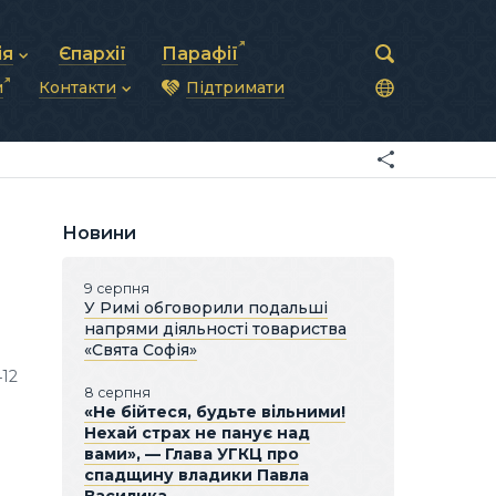
ія
Єпархії
Парафії
и
Контакти
Підтримати
астирська рада
нод
нсово-господарська діяльність
Загальна інформація
ди
ки та комунікації
Глава УГКЦ
ністративні питання
Синоди Єпископів
підрозділи
Трибунал
Патріарша курія
Новини
Єпархії та екзархати
9 серпня
У Римі обговорили подальші
напрями діяльності товариства
«Свята Софія»
412
8 серпня
«Не бійтеся, будьте вільними!
Нехай страх не панує над
вами», — Глава УГКЦ про
спадщину владики Павла