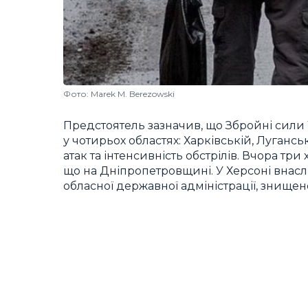
Фото: Marek M. Berezowski
Предстоятель зазначив, що Збройні сили 
у чотирьох областях: Харківській, Лугансь
атак та інтенсивність обстрілів. Вчора тр
що на Дніпропетровщині. У Херсоні внас
обласної державної адміністрації, знищен