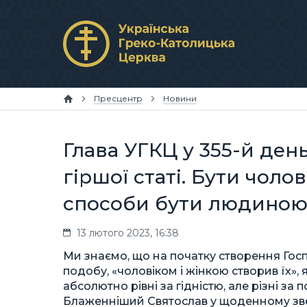
Пресцентр
Новини
Глава УГКЦ у 355-й ден
гіршої статі. Бути чол
способи бути людиною
13 лютого 2023, 16:38
Ми знаємо, що на початку створення Госп
подобу, «чоловіком і жінкою створив їх», 
абсолютно рівні за гідністю, але різні за
Блаженніший Святослав у щоденному звер