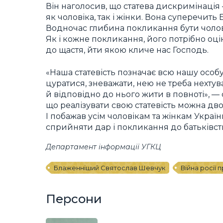
Він наголосив, що статева дискримінація
як чоловіка, так і жінки. Вона суперечит
Водночас глибина покликання бути чолові
Як і кожне покликання, його потрібно оці
до щастя, йти якою кличе нас Господь.
«Наша статевість позначає всю нашу особу: т
цуратися, зневажати, нею не треба нехту
й відповідно до нього жити в повноті», —
що реалізувати свою статевість можна дв
І побажав усім чоловікам та жінкам Украї
сприйняти дар і покликання до батьківств
Департамент інформації УГКЦ
Блаженніший Святослав Шевчук
Війна росії 
Персони