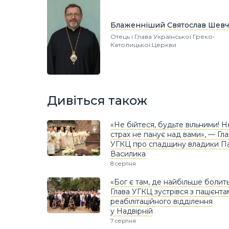
Блаженніший Святослав Шевч
Отець і Глава Української Греко-
Католицької Церкви
Дивіться також
«Не бійтеся, будьте вільними! 
страх не панує над вами», — Гл
УГКЦ про спадщину владики П
Василика
8 серпня
«Бог є там, де найбільше болить
Глава УГКЦ зустрівся з пацієнт
реабілітаційного відділення
у Надвірній
7 серпня