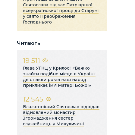
Святослава під час Патріаршої
всеукраїнської прощі до Старуні
у свято Преображення
Господнього
Читають
19 511
Глава УГКЦ у Крилосі: «Важко
знайти подібне місце в Україні,
де стільки років наш народ
прикликає ім’я Матері Божої»
12 545
Блаженніший Святослав відвідав
відновлений монастир
Згромадження сестер
служебниць у Микуличині