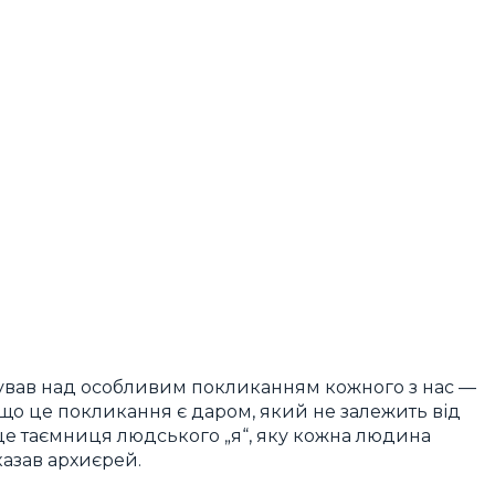
ував над особливим покликанням кожного з нас —
 що це покликання є даром, який не залежить від
 це таємниця людського „я“, яку кожна людина
казав архиєрей.