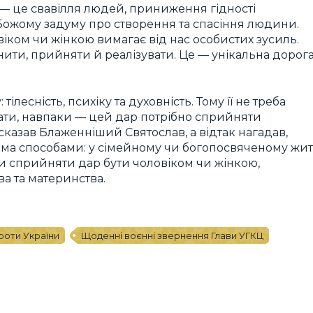
 — це свавілля людей, приниження гідності
ь Божому задуму про створення та спасіння людини.
ком чи жінкою вимагає від нас особистих зусиль.
нити, прийняти й реалізувати. Це — унікальна дорог
ілесність, психіку та духовність. Тому її не треба
вати, навпаки — цей дар потрібно сприйняти
 сказав Блаженніший Святослав, а відтак нагадав,
ома способами: у сімейному чи богопосвяченому житт
ни сприйняти дар бути чоловіком чи жінкою,
а та материнства.
проти України
Щоденні воєнні звернення Глави УГКЦ