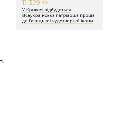
11 329
У Крилосі відбудеться
Всеукраїнська патріарша проща
до Галицької чудотворної ікони
а
і.