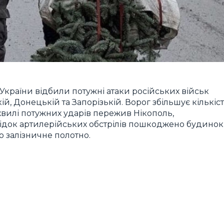
України відбили потужні атаки російських військ
кій, Донецькій та Запорізькій. Ворог збільшує кількіс
и хвилі потужних ударів пережив Нікополь,
лідок артилерійських обстрілів пошкоджено будинок
о залізничне полотно.