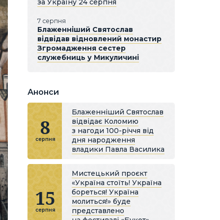
за Україну 24 серпня
7 серпня
Блаженніший Святослав
відвідав відновлений монастир
Згромадження сестер
служебниць у Микуличині
Анонси
Блаженніший Святослав
8
відвідає Коломию
з нагоди 100-річчя від
дня народження
серпня
владики Павла Василика
Мистецький проєкт
«Україна стоїть! Україна
15
бореться! Україна
молиться!» буде
представлено
серпня