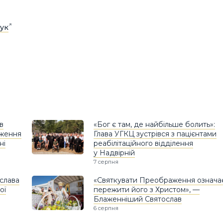
ук
в
«Бог є там, де найбільше болить»:
дження
Глава УГКЦ зустрівся з пацієнтами
ні
реабілітаційного відділення
у Надвірній
7 серпня
слава
«Святкувати Преображення означа
ої
пережити його з Христом», —
Блаженніший Святослав
6 серпня