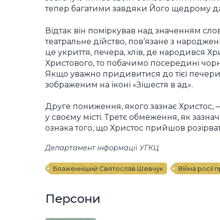
тепер багатими завдяки Його щедрому дар
Відтак він поміркував над значенням слов
театральне дійство, пов’язане з народже
це укриття, печера, хлів, де народився Х
Христового, то побачимо посередині чорн
Якщо уважно придивитися до тієї печери,
зображеним на іконі «Зішестя в ад».
Друге пониження, якого зазнає Христос,
у своєму місті. Третє обмеження, як зазн
ознака того, що Христос прийшов розірват
Департамент інформації УГКЦ
Блаженніший Святослав Шевчук
Війна росії 
Персони