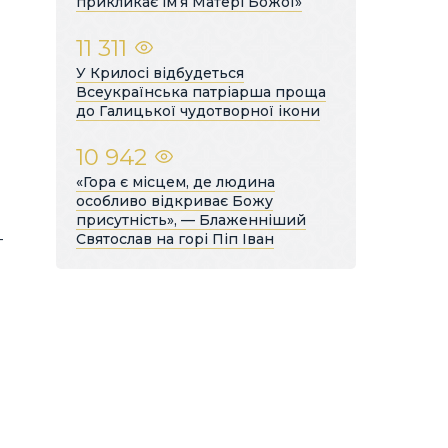
прикликає ім’я Матері Божої»
11 311
У Крилосі відбудеться
Всеукраїнська патріарша проща
до Галицької чудотворної ікони
10 942
«Гора є місцем, де людина
особливо відкриває Божу
присутність», — Блаженніший
—
Святослав на горі Піп Іван