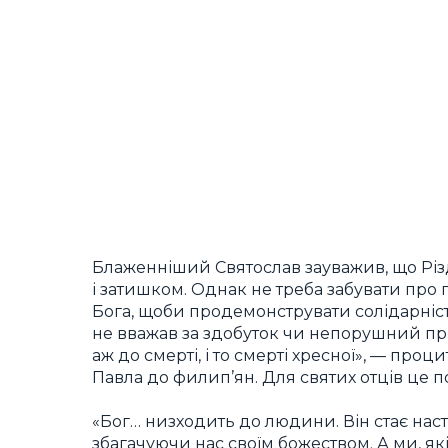
Блаженніший Святослав зауважив, що Різ
і затишком. Однак не треба забувати про
Бога, щоби продемонструвати солідарність
не вважав за здобуток чи непорушний при
аж до смерті, і то смерті хресної», — пр
Павла до филип’ян. Для святих отців це п
«Бог… низходить до людини. Він стає наст
збагачуючи нас своїм божеством. А ми, які 