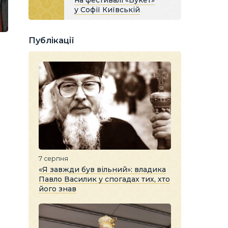
на фестивалі «Букет»
у Софії Київській
Публікації
7 серпня
«Я завжди був вільний»: владика
Павло Василик у спогадах тих, хто
його знав