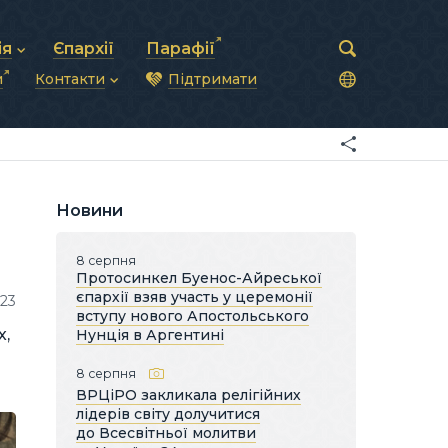
ія
Єпархії
Парафії
и
Контакти
Підтримати
астирська рада
нод
нсово-господарська діяльність
Загальна інформація
ди
ки та комунікації
Глава УГКЦ
ністративні питання
Синоди Єпископів
підрозділи
Трибунал
Патріарша курія
Новини
Єпархії та екзархати
8 серпня
Протосинкел Буенос-Айреської
єпархії взяв участь у церемонії
23
вступу нового Апостольського
х,
Нунція в Аргентині
8 серпня
ВРЦіРО закликала релігійних
лідерів світу долучитися
до Всесвітньої молитви