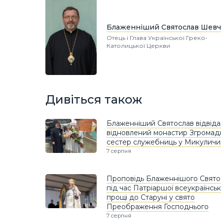
Блаженніший Святослав Шевч
Отець і Глава Української Греко-
Католицької Церкви
Дивіться також
Блаженніший Святослав відвіда
відновлений монастир Згрома
сестер служебниць у Микуличи
7 серпня
Проповідь Блаженнішого Свято
під час Патріаршої всеукраїнськ
прощі до Старуні у свято
Преображення Господнього
7 серпня