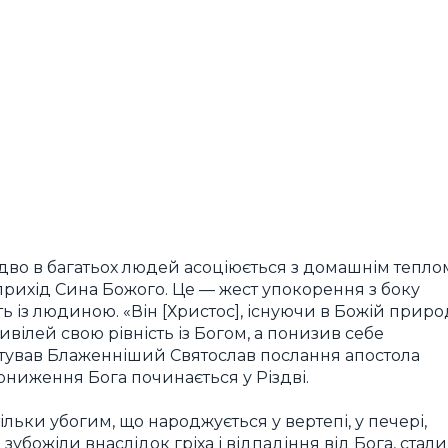
дво в багатьох людей асоціюється з домашнім тепло
 прихід Сина Божого. Це — жест упокорення з боку
 із людиною. «Він [Христос], існуючи в Божій природ
вілей свою рівність із Богом, а понизив себе
оцитував Блаженніший Святослав послання апостола
ониження Бога починається у Різдві.
ільки убогим, що народжується у вертепі, у печері,
зубожіли внаслідок гріха і відпадіння від Бога, стали