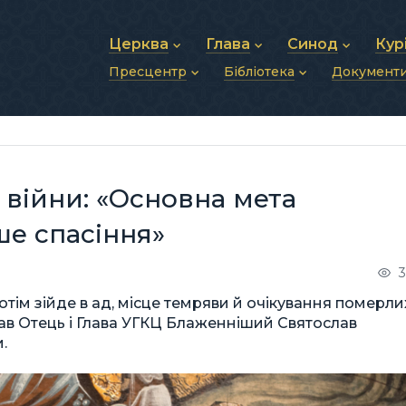
Церква
Глава
Синод
Кур
Пресцентр
Бібліотека
Документ
Про УГКЦ
Блаженніший Святослав
Синод Єпископів
Душп
Історія УГКЦ
Біографія
Архиєрейський Си
Фіна
Новини
Святе Письмо
Структура УГКЦ
Фотографії
Митрополичі Сино
Зв’яз
Анонси
Богослужіння
Майбутнє УГКЦ
Щоденні відеозвернення
Єпископи
Адмі
Публікації
Молитви
Інші 
Історії
Подкасти
ь війни: «Основна мета
Фото та відео
Архів новин (2013–2022)
е спасіння»
3
отім зійде в ад, місце темряви й очікування померли
азав Отець і Глава УГКЦ Блаженніший Святослав
.