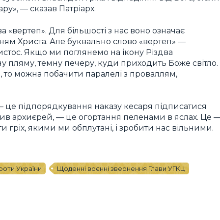
у», — сказав Патріарх.
а «вертеп». Для більшості з нас воно означає
нням Христа. Але буквально слово «вертеп» —
ристос. Якщо ми поглянемо на ікону Різдва
у пляму, темну печеру, куди приходить Боже світло.
 то можна побачити паралелі з проваллям,
 — це підпорядкування наказу кесаря підписатися
ачив архиєрей, — це огортання пеленами в яслах. Це 
и гріх, якими ми обплутані, і зробити нас вільними.
проти України
Щоденні воєнні звернення Глави УГКЦ