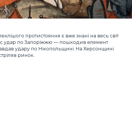
еклішого протистояння є вже знані на весь світ
наніс удар по Запоріжжю — пошкодив елемент
 завдав удару по Нікопольщині. На Херсонщині
стріляв ринок.