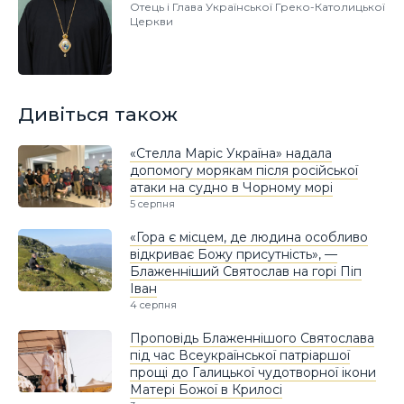
Отець і Глава Української Греко-Католицької
Церкви
Дивіться також
«Стелла Маріс Україна» надала
допомогу морякам після російської
атаки на судно в Чорному морі
5 серпня
«Гора є місцем, де людина особливо
відкриває Божу присутність», —
Блаженніший Святослав на горі Піп
Іван
4 серпня
Проповідь Блаженнішого Святослава
під час Всеукраїнської патріаршої
прощі до Галицької чудотворної ікони
Матері Божої в Крилосі