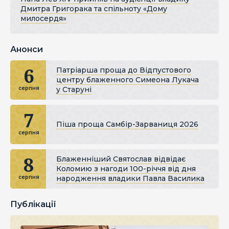
Дмитра Григорака та спільноту «Дому
милосердя»
Анонси
6
Патріарша проща до Відпустового
центру блаженного Симеона Лукача
у Старуні
серпня
7
Піша проща Самбір-Зарваниця 2026
серпня
8
Блаженніший Святослав відвідає
Коломию з нагоди 100-річчя від дня
народження владики Павла Василика
серпня
Публікації