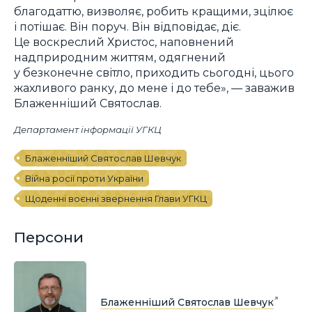
благодаттю, визволяє, робить кращими, зцілює
і потішає. Він поруч. Він відповідає, діє.
Це воскреслий Христос, наповнений
надприродним життям, одягнений
у безконечне світло, приходить сьогодні, цього
жахливого ранку, до мене і до тебе», — заважив
Блаженніший Святослав.
Департамент інформації УГКЦ
Блаженніший Святослав Шевчук
Війна росії проти України
Щоденні воєнні звернення Глави УГКЦ
Персони
Блаженніший Святослав Шевчук