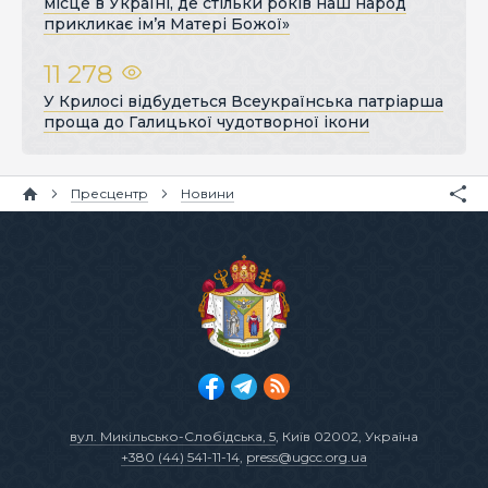
місце в Україні, де стільки років наш народ
прикликає ім’я Матері Божої»
11 278
У Крилосі відбудеться Всеукраїнська патріарша
проща до Галицької чудотворної ікони
Пресцентр
Новини
вул. Микільсько-Слобідська, 5
, Київ 02002, Україна
+380 (44) 541-11-14
,
press@ugcc.org.ua