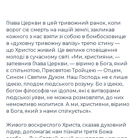
Глава Церкви в цей тривожний ранок, коли
ворог сіє смерть на нашій землі, закликав
кожного з нас взяти зі собою в бомбосховище
в «духовну тривожну валізу» третю істину —
що Христос живий. Це велике сповіщення
молоді в сучасному світі. «Ми, християни, —
запевнив Глава Церкви, — віримо в Бога, який
є спільнотою, Пресвятою Тройцею — Отцем,
Сином і Святим Духом. Наш Господь не є лише
ідеєю, плодом людського розуму. Бо з ідеєю,
богом філософів чи ідолом, які є витворами
людської уяви, не можна розмовляти, до них
неможливо молитися. А ми, християни, віримо
в Бога, який з нами спілкується».
Живого воскреслого Христа, сказав духовний
лідер, допомагає нам пізнати третя Божа