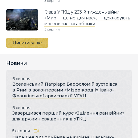
3 серпня
Глава УГКЦ у 233-й тиждень війни:
«Мир — це не для нас», — декларують
московські загарбники
3 серпня
Дивитися ще
Новини
6 серпня
Вселенський Патріарх Варфоломій зустрівся
в Римі з волонтерами «Мізерікордії» Івано-
Франківської архиєпархії УГКЦ
6 серпня
Завершився перший курс «Зцілення ран війни»
для дружин священників УГКЦ
5 серпня
Папа Лев XIV прийняв на аудієнції владику