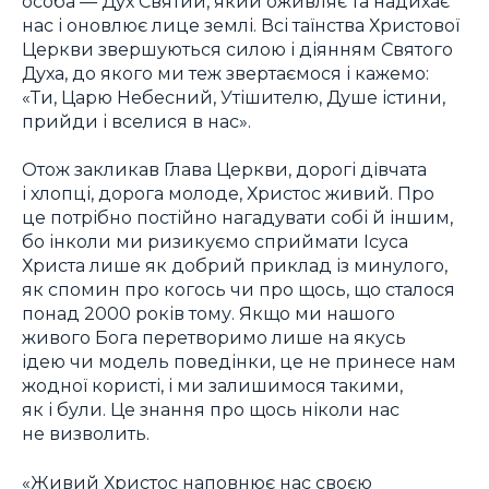
особа — Дух Святий, який оживляє та надихає
нас і оновлює лице землі. Всі таїнства Христової
Церкви звершуються силою і діянням Святого
Духа, до якого ми теж звертаємося і кажемо:
«Ти, Царю Небесний, Утішителю, Душе істини,
прийди і вселися в нас».
Отож закликав Глава Церкви, дорогі дівчата
і хлопці, дорога молоде, Христос живий. Про
це потрібно постійно нагадувати собі й іншим,
бо інколи ми ризикуємо сприймати Ісуса
Христа лише як добрий приклад із минулого,
як спомин про когось чи про щось, що сталося
понад 2000 років тому. Якщо ми нашого
живого Бога перетворимо лише на якусь
ідею чи модель поведінки, це не принесе нам
жодної користі, і ми залишимося такими,
як і були. Це знання про щось ніколи нас
не визволить.
«Живий Христос наповнює нас своєю