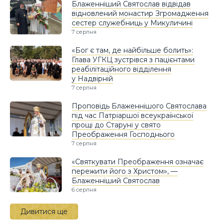
Блаженніший Святослав відвідав
відновлений монастир Згромадження
сестер служебниць у Микуличині
7 серпня
«Бог є там, де найбільше болить»:
Глава УГКЦ зустрівся з пацієнтами
реабілітаційного відділення
у Надвірній
7 серпня
Проповідь Блаженнішого Святослава
під час Патріаршої всеукраїнської
прощі до Старуні у свято
Преображення Господнього
7 серпня
«Святкувати Преображення означає
пережити його з Христом», —
Блаженніший Святослав
6 серпня
Дивитися ще