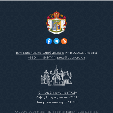
вул. Микільсько-Слобідська, 5
, Київ 02002, Україна
+380 (44) 541-11-14
,
press@ugcc.org.ua
Синод Єпископів УГКЦ
Офіційні документи УГКЦ
Інтерактивна карта УГКЦ
© 2004–2026 Українська Греко-Католицька Церква.