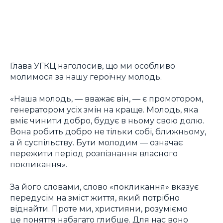
Глава УГКЦ наголосив, що ми особливо
молимося за нашу героїчну молодь.
«Наша молодь, — вважає він, — є промотором,
генератором усіх змін на краще. Молодь, яка
вміє чинити добро, будує в ньому свою долю.
Вона робить добро не тільки собі, ближньому,
а й суспільству. Бути молодим — означає
пережити період розпізнання власного
покликання».
За його словами, слово «покликання» вказує
передусім на зміст життя, який потрібно
віднайти. Проте ми, християни, розуміємо
це поняття набагато глибше. Для нас воно