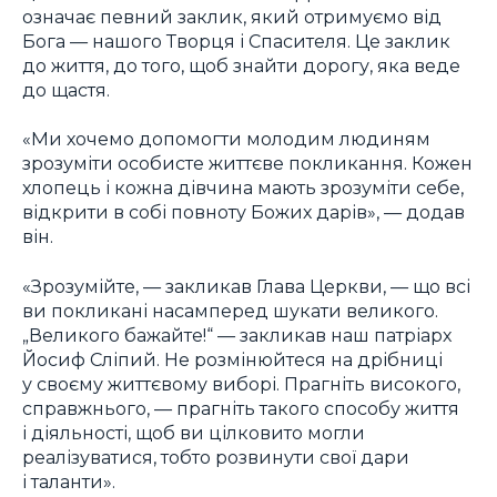
означає певний заклик, який отримуємо від
Бога — нашого Творця і Спасителя. Це заклик
до життя, до того, щоб знайти дорогу, яка веде
до щастя.
«Ми хочемо допомогти молодим людиням
зрозуміти особисте життєве покликання. Кожен
хлопець і кожна дівчина мають зрозуміти себе,
відкрити в собі повноту Божих дарів», — додав
він.
«Зрозумійте, — закликав Глава Церкви, — що всі
ви покликані насамперед шукати великого.
„Великого бажайте!“ — закликав наш патріарх
Йосиф Сліпий. Не розмінюйтеся на дрібниці
у своєму життєвому виборі. Прагніть високого,
справжнього, — прагніть такого способу життя
і діяльності, щоб ви цілковито могли
реалізуватися, тобто розвинути свої дари
і таланти».