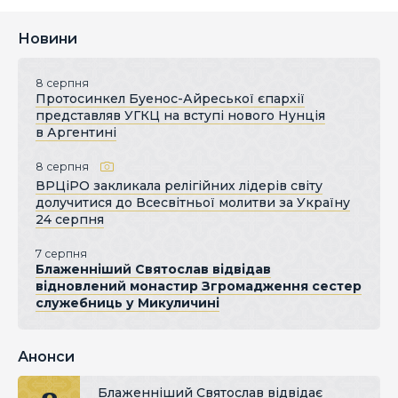
Новини
8 серпня
Протосинкел Буенос-Айреської єпархії
представляв УГКЦ на вступі нового Нунція
в Аргентині
8 серпня
ВРЦіРО закликала релігійних лідерів світу
долучитися до Всесвітньої молитви за Україну
24 серпня
7 серпня
Блаженніший Святослав відвідав
відновлений монастир Згромадження сестер
служебниць у Микуличині
Анонси
Блаженніший Святослав відвідає