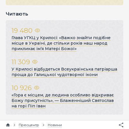
Читають
19 480
Глава УГКЦ у Крилосі: «Важко знайти подібне
місце в Україні, де стільки років наш народ
прикликає ім’я Матері Божої»
11 309
У Крилосі відбудеться Всеукраїнська патріарша
проща до Галицької чудотворної ікони
10 926
«Гора є місцем, де людина особливо відкриває
Божу присутність», — Блаженніший Святослав
на горі Піп Іван
Пресцентр
Новини