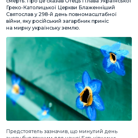
смерть. Про це сказав Отець і Глава Української
Греко-Католицької Церкви Блаженніший
Святослав у 298-й день повномасштабної
війни, яку російський загарбник приніс
на мирну українську землю.
Предстоятель зазначив, що минулий день
знову був тяжким для нашої Батьківщини.