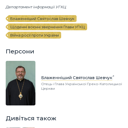
Департамент інформації УГКЦ
Блаженніший Святослав Шевчук
Щоденні воєнні звернення Глави УГКЦ
Війна росії проти України
Персони
Блаженніший Святослав Шевчук
Отець і Глава Української Греко-Католицької
Церкви
Дивіться також