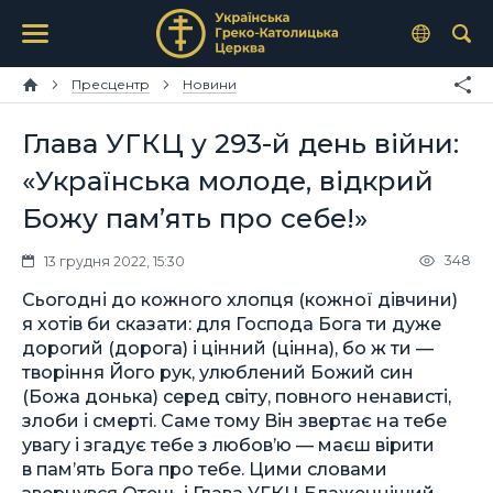
Пресцентр
Новини
Глава УГКЦ у 293-й день війни:
«Українська молоде, відкрий
Божу пам’ять про себе!»
348
13 грудня 2022, 15:30
Сьогодні до кожного хлопця (кожної дівчини)
я хотів би сказати: для Господа Бога ти дуже
дорогий (дорога) і цінний (цінна), бо ж ти —
творіння Його рук, улюблений Божий син
(Божа донька) серед світу, повного ненависті,
злоби і смерті. Саме тому Він звертає на тебе
увагу і згадує тебе з любов’ю — маєш вірити
в пам’ять Бога про тебе. Цими словами
звернувся Отець і Глава УГКЦ Блаженніший