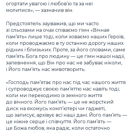
огортати увагою і любов’ю та за неї
молитися», — зазначив він.
Предстоятель зауважив, що ми часто
зі сльозами на очах співаємо гімн «Вічная
пам’ять» лише тоді, коли ховаємо наших Героїв,
коли проводжаємо в ту останню дорогу наших
рідних і близьких. Проте, за його словами, саме
пам’ять Бога про людину — це гімн нашої надії,
запевнення, що Він про нас не забуває ніколи,
і Його пам’ять нас животворить.
«Господь пам’ятає про нас під час нашого життя
і супроводжує своєю пам’яттю нас навіть тоді,
коли ми переходимо із земного життя
до вічного. Його пам’ять — це не жорсткий
диск на якомусь комп’ютері чи гаджеті,
що записує, архівує всі наші дані. Його пам’ять —
це ніжне серце і співчуття. Його пам’ять —
це Божа любов, яка радіє, коли остаточно