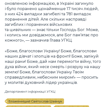
оновленою інформацією, в Україні загинуло
і було поранено щонайменше 17 тисяч людей,
з них 424 випадки загибелі та 781 випадок
поранення дітей. Але скільки насправді
загиблих і поранених військових
та цивільних — знає тільки Господь Бог. Може,
і колись ми довідаємося, але Бог пам’ятає про
кожного», — зазначив Глава УГКЦ.
«Боже, благослови Україну! Боже, благослови
наших дівчат і хлопців на фронті! Боже, залікуй
наші рани! Боже, дай нам перемогти війну, того
духа війни, який несе смерть і розруху на нашу
землю! Боже, благослови Україну Твоїм
справедливим, небесним миром!» — просить
у молитві духовний лідер українців.
Департамент інформації УГКЦ
Блаженніший Святослав Шевчук