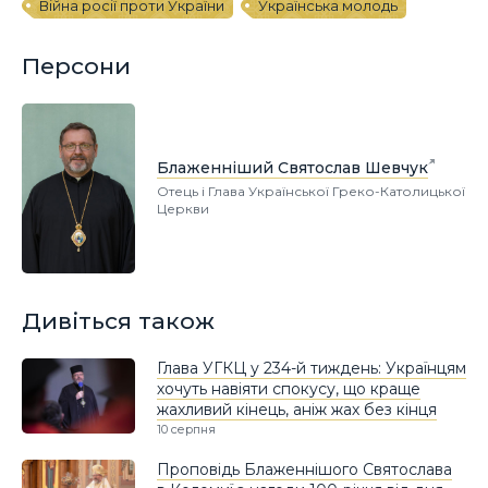
Війна росії проти України
Українська молодь
Персони
Блаженніший Святослав Шевчук
Отець і Глава Української Греко-Католицької
Церкви
Дивіться також
Глава УГКЦ у 234-й тиждень: Українцям
хочуть навіяти спокусу, що краще
жахливий кінець, аніж жах без кінця
10 серпня
Проповідь Блаженнішого Святослава