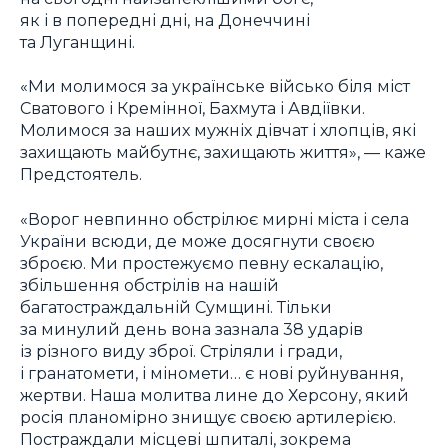
як і в попередні дні, на Донеччині
та Луганщині.
«Ми молимося за українське військо біля міст
Сватового і Кремінної, Бахмута і Авдіївки.
Молимося за наших мужніх дівчат і хлопців, які
захищають майбутнє, захищають життя», — каже
Предстоятель.
«Ворог невпинно обстрілює мирні міста і села
України всюди, де може досягнути своєю
зброєю. Ми простежуємо певну ескалацію,
збільшення обстрілів на нашій
багатостраждальній Сумщині. Тільки
за минулий день вона зазнала 38 ударів
із різного виду зброї. Стріляли і гради,
і гранатомети, і міномети… є нові руйнування,
жертви. Наша молитва лине до Херсону, який
росія планомірно знищує своєю артилерією.
Постраждали місцеві шпиталі, зокрема