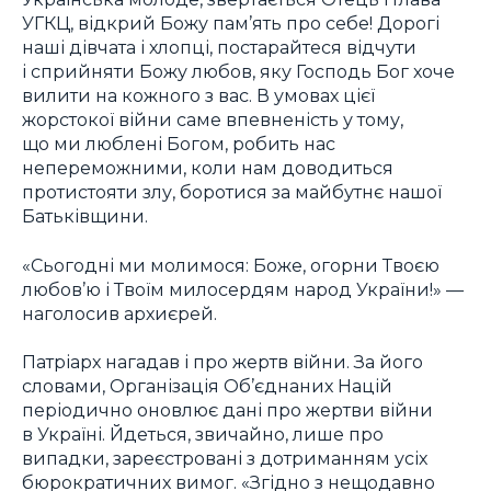
УГКЦ, відкрий Божу пам’ять про себе! Дорогі
наші дівчата і хлопці, постарайтеся відчути
і сприйняти Божу любов, яку Господь Бог хоче
вилити на кожного з вас. В умовах цієї
жорстокої війни саме впевненість у тому,
що ми люблені Богом, робить нас
непереможними, коли нам доводиться
протистояти злу, боротися за майбутнє нашої
Батьківщини.
«Сьогодні ми молимося: Боже, огорни Твоєю
любов’ю і Твоїм милосердям народ України!» —
наголосив архиєрей.
Патріарх нагадав і про жертв війни. За його
словами, Організація Об’єднаних Націй
періодично оновлює дані про жертви війни
в Україні. Йдеться, звичайно, лише про
випадки, зареєстровані з дотриманням усіх
бюрократичних вимог. «Згідно з нещодавно