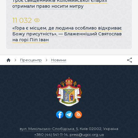
Троє священників Коломийської єпархії
отримали право носити митру
11 032
«Гора є місцем, де людина особливо відкриває
Божу присутність», — Блаженніший Святослав
на горі Піп Іван
Пресцентр
Новини
вул. Микільсько-Слобідська, 5
, Київ 02002, Україна
+380 (44) 541-11-14
,
press@ugcc.org.ua