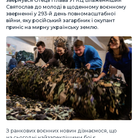
Святослав до молоді в щоденному воєнному
зверненні у 293-й день повномасштабної
війни, яку російський загарбник і окупант
приніс на мирну українську землю.
З ранкових воєнних новин дізнаємося, що
на сьогодні найзапеклішими бої є,