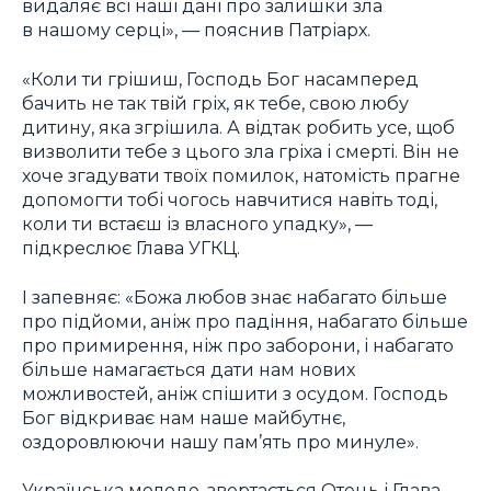
видаляє всі наші дані про залишки зла
в нашому серці», — пояснив Патріарх.
«Коли ти грішиш, Господь Бог насамперед
бачить не так твій гріх, як тебе, свою любу
дитину, яка згрішила. А відтак робить усе, щоб
визволити тебе з цього зла гріха і смерті. Він не
хоче згадувати твоїх помилок, натомість прагне
допомогти тобі чогось навчитися навіть тоді,
коли ти встаєш із власного упадку», —
підкреслює Глава УГКЦ.
І запевняє: «Божа любов знає набагато більше
про підйоми, аніж про падіння, набагато більше
про примирення, ніж про заборони, і набагато
більше намагається дати нам нових
можливостей, аніж спішити з осудом. Господь
Бог відкриває нам наше майбутнє,
оздоровлюючи нашу пам’ять про минуле».
Українська молоде, звертається Отець і Глава