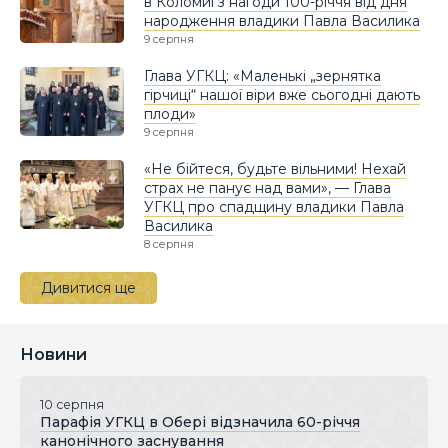
в Коломиї з нагоди 100-річчя від дня
народження владики Павла Василика
9 серпня
Глава УГКЦ: «Маленькі „зернятка
гірчиці“ нашої віри вже сьогодні дають
плоди»
9 серпня
«Не бійтеся, будьте вільними! Нехай
страх не панує над вами», — Глава
УГКЦ про спадщину владики Павла
Василика
8 серпня
Дивитися ще
Новини
10 серпня
Парафія УГКЦ в Обері відзначила 60-річчя
канонічного заснування