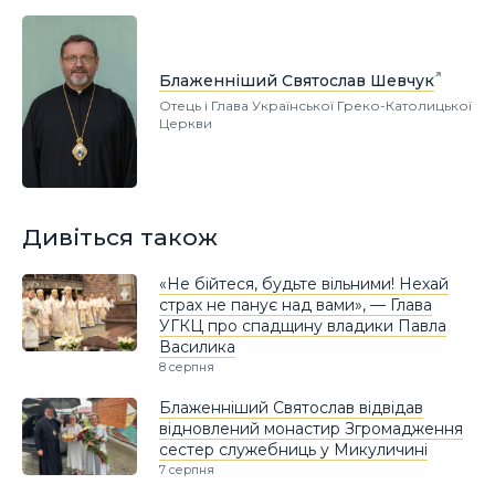
Блаженніший Святослав Шевчук
Отець і Глава Української Греко-Католицької
Церкви
Дивіться також
«Не бійтеся, будьте вільними! Нехай
страх не панує над вами», — Глава
УГКЦ про спадщину владики Павла
Василика
8 серпня
Блаженніший Святослав відвідав
відновлений монастир Згромадження
сестер служебниць у Микуличині
7 серпня