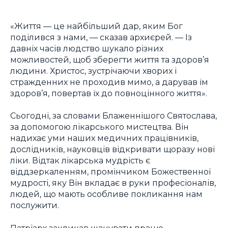
«Життя — це найбільший дар, яким Бог
поділився з нами, — сказав архиєрей. — Із
давніх часів людство шукало різних
можливостей, щоб зберегти життя та здоров’я
людини. Христос, зустрічаючи хворих і
стражденних не проходив мимо, а дарував їм
здоров’я, повертав їх до повноцінного життя».
Сьогодні, за словами Блаженнішого Святослава,
за допомогою лікарського мистецтва. Він
надихає уми наших медичних працівників,
дослідників, науковців відкривати щоразу нові
ліки. Відтак лікарська мудрість є
віддзеркаленням, промінчиком Божественної
мудрості, яку Він вкладає в руки професіоналів,
людей, що мають особливе покликання нам
послужити.
Патріарх закликав шанувати працю