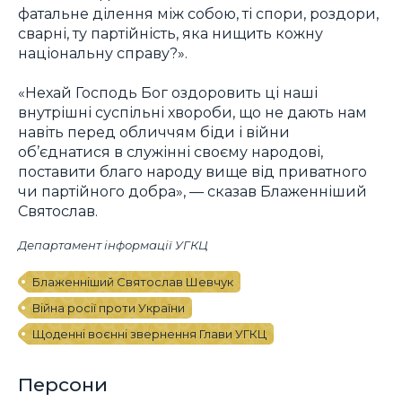
фатальне ділення між собою, ті спори, роздори,
сварні, ту партійність, яка нищить кожну
національну справу?».
«Нехай Господь Бог оздоровить ці наші
внутрішні суспільні хвороби, що не дають нам
навіть перед обличчям біди і війни
об’єднатися в служінні своєму народові,
поставити благо народу вище від приватного
чи партійного добра», — сказав Блаженніший
Святослав.
Департамент інформації УГКЦ
Блаженніший Святослав Шевчук
Війна росії проти України
Щоденні воєнні звернення Глави УГКЦ
Персони