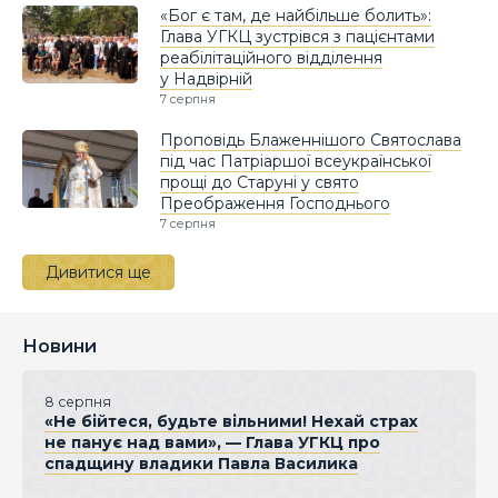
«Бог є там, де найбільше болить»:
Глава УГКЦ зустрівся з пацієнтами
реабілітаційного відділення
у Надвірній
7 серпня
Проповідь Блаженнішого Святослава
під час Патріаршої всеукраїнської
прощі до Старуні у свято
Преображення Господнього
7 серпня
Дивитися ще
Новини
8 серпня
«Не бійтеся, будьте вільними! Нехай страх
не панує над вами», — Глава УГКЦ про
спадщину владики Павла Василика