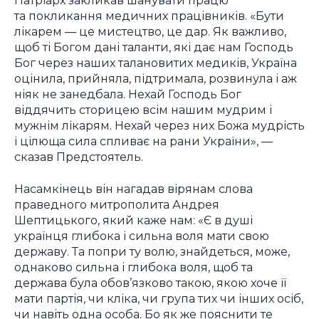
та покликання медичних працівників. «Бути
лікарем — це мистецтво, це дар. Як важливо,
щоб ті Богом дані таланти, які дає нам Господь
Бог через наших талановитих медиків, Україна
оцінила, прийняла, підтримала, розвинула і аж
ніяк не занедбала. Нехай Господь Бог
віддячить сторицею всім нашим мудрим і
мужнім лікарям. Нехай через них Божа мудрість
і цілюща сила спливає на рани України», —
сказав Предстоятель.
Насамкінець він нагадав вірянам слова
праведного митрополита Андрея
Шептицького, який каже нам: «Є в душі
українця глибока і сильна воля мати свою
державу. Та попри ту волю, знайдеться, може,
однаково сильна і глибока воля, щоб та
держава була обов’язково такою, якою хоче її
мати партія, чи кліка, чи група тих чи інших осіб,
чи навіть одна особа. Бо як же пояснити те