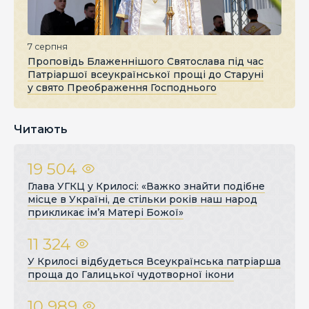
7 серпня
Проповідь Блаженнішого Святослава під час
Патріаршої всеукраїнської прощі до Старуні
у свято Преображення Господнього
Читають
19 504
Глава УГКЦ у Крилосі: «Важко знайти подібне
місце в Україні, де стільки років наш народ
прикликає ім’я Матері Божої»
11 324
У Крилосі відбудеться Всеукраїнська патріарша
проща до Галицької чудотворної ікони
10 989