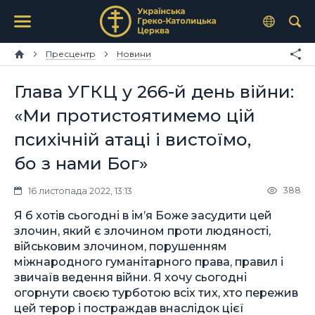
Пресцентр
Новини
Глава УГКЦ у 266-й день війни:
«Ми протистоятимемо цій
психічній атаці і вистоїмо,
бо з нами Бог»
388
16 листопада 2022, 13:13
Я б хотів сьогодні в ім’я Боже засудити цей
злочин, який є злочином проти людяності,
військовим злочином, порушенням
міжнародного гуманітарного права, правил і
звичаїв ведення війни. Я хочу сьогодні
огорнути своєю турботою всіх тих, хто пережив
цей терор і постраждав внаслідок цієї