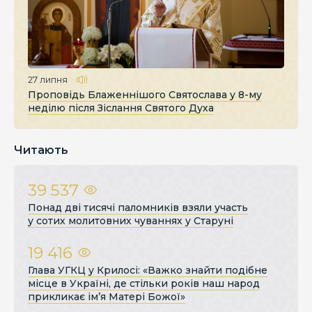
27 липня
Проповідь Блаженнішого Святослава у 8-му
неділю після Зіслання Святого Духа
Читають
39 537
Понад дві тисячі паломників взяли участь
у сотих молитовних чуваннях у Старуні
19 416
Глава УГКЦ у Крилосі: «Важко знайти подібне
місце в Україні, де стільки років наш народ
прикликає ім’я Матері Божої»