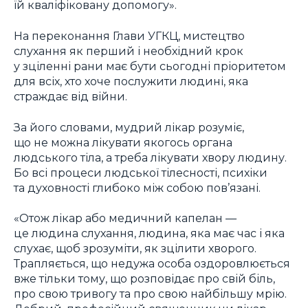
їй кваліфіковану допомогу».
На переконання Глави УГКЦ, мистецтво
слухання як перший і необхідний крок
у зціленні рани має бути сьогодні пріоритетом
для всіх, хто хоче послужити людині, яка
страждає від війни.
За його словами, мудрий лікар розуміє,
що не можна лікувати якогось органа
людського тіла, а треба лікувати хвору людину.
Бо всі процеси людської тілесності, психіки
та духовності глибоко між собою пов’язані.
«Отож лікар або медичний капелан —
це людина слухання, людина, яка має час і яка
слухає, щоб зрозуміти, як зцілити хворого.
Трапляється, що недужа особа оздоровлюється
вже тільки тому, що розповідає про свій біль,
про свою тривогу та про свою найбільшу мрію.