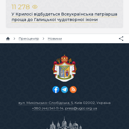
11 278
У Крилосі відбудеться Всеукраїнська патріарша
проща до Галицької чудотворної ікони
Пресцентр
Новини
вул. Микільсько-Слобідська, 5
, Київ 02002, Україна
+380 (44) 541-11-14
,
press@ugcc.org.ua