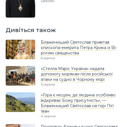
Церкви
Дивіться також
Блаженніший Святослав привітав
єпископа-емерита Петра Крика із 55-
річчям священства
6 серпня
«Стелла Маріс Україна» надала
допомогу морякам після російської
атаки на судно в Чорному морі
5 серпня
«Гора є місцем, де людина особливо
відкриває Божу присутність», —
Блаженніший Святослав на горі Піп
Іван
4 серпня
Проповідь Блаженнішого Святослава