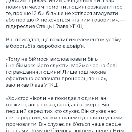
Добрий, професійний священник чи лікар
повинен часом помогти людині розказати про
те, про що їй би більше не хотілося згадувати
або про що їй не хочеться ні з ким говорити», —
підкреслив Отець і Глава УГКЦ.
Він пригадав, що важливим елементом успіху
в боротьбі з хворобою є довір’я.
«Тому не біймося висловлювати біль
і не біймося його слухати. Маймо час на болі
і страждання людини! Лише тоді можна
ефективно розпочати процес зцілення», —
закликав Глава УГКЦ.
«Христос ніколи не покидає людини: ані
в її житті, ані в стражданні, ані в смерті. Він
перший серед тих, хто слухає. Він слухає нас
ще перед тим, як ми почнемо до нього устами
промовляти. Він слухає, як б’ється наше серце
і є з нами. Тому не біймося, зокрема перед Ним,