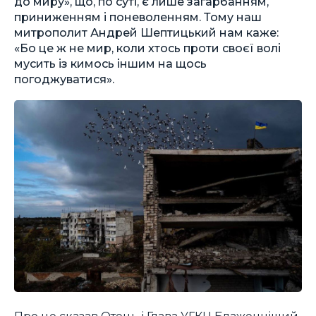
до миру», що, по суті, є лише загарбанням,
приниженням і поневоленням. Тому наш
митрополит Андрей Шептицький нам каже:
«Бо це ж не мир, коли хтось проти своєї волі
мусить із кимось іншим на щось
погоджуватися».
Про це сказав Отець і Глава УГКЦ Блаженніший