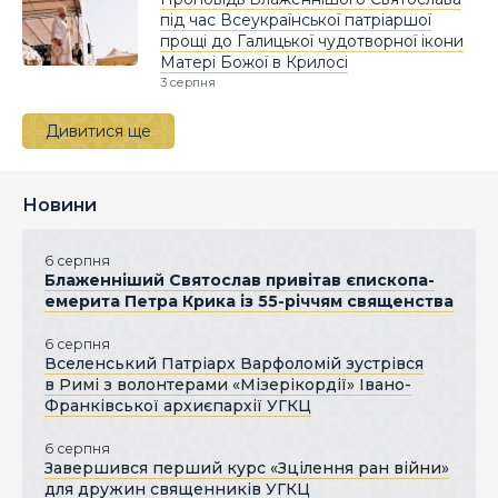
під час Всеукраїнської патріаршої
прощі до Галицької чудотворної ікони
Матері Божої в Крилосі
3 серпня
Дивитися ще
Новини
6 серпня
Блаженніший Святослав привітав єпископа-
емерита Петра Крика із 55-річчям священства
6 серпня
Вселенський Патріарх Варфоломій зустрівся
в Римі з волонтерами «Мізерікордії» Івано-
Франківської архиєпархії УГКЦ
6 серпня
Завершився перший курс «Зцілення ран війни»
для дружин священників УГКЦ