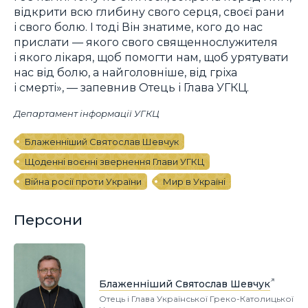
відкрити всю глибину свого серця, своєї рани
і свого болю. І тоді Він знатиме, кого до нас
прислати — якого свого священнослужителя
і якого лікаря, щоб помогти нам, щоб урятувати
нас від болю, а найголовніше, від гріха
і смерті», — запевнив Отець і Глава УГКЦ.
Департамент інформації УГКЦ
Блаженніший Святослав Шевчук
Щоденні воєнні звернення Глави УГКЦ
Війна росії проти України
Мир в Україні
Персони
Блаженніший Святослав Шевчук
Отець і Глава Української Греко-Католицької