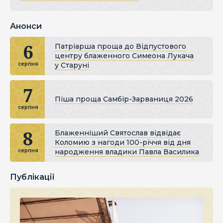
Анонси
6
Патріарша проща до Відпустового
центру блаженного Симеона Лукача
у Старуні
серпня
7
Піша проща Самбір-Зарваниця 2026
серпня
8
Блаженніший Святослав відвідає
Коломию з нагоди 100-річчя від дня
народження владики Павла Василика
серпня
Публікації