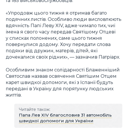
та 185 військовослужбовців.
«Упродовж цього тижня я отримав багато
подячних листів. Особливо люди висловлюють
вдячність Папі Леву XIV, адже чимало тих, чиї
імена я свого часу передав Святішому Отцеві
у списках полонених, саме цього тижня
повернулися додому. Хочу передати слова
подяки від дружин, матерів, дітей, які
дочекалися своїх рідних», — зазначив Патріарх.
Особливим знаком солідарності Блаженніший
Святослав назвав освячення Святішим Отцем
карет швидкої допомоги, які з Іспанії будуть
передані в Україну для порятунку людських
життів.
Читайте також:
Папа Лев XIV благословив 31 автомобіль
швидкої допомоги для України