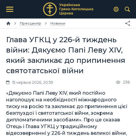
Пресцентр
Новини
Глава УГКЦ у 226-й тиждень
війни: Дякуємо Папі Леву XIV,
який закликає до припинення
святотатської війни
238
15 червня 2026, 20:59
«Дякуємо Папі Леву XIV, який постійно
наголошує на необхідності міжнародного
тиску на росію та закликає до припинення цієї
безглуздої і святотатської війни, зокрема
дипломатичними засобами». Про це сказав
Отець і Глава УГКЦ у традиційному
відеозверненні у 226-й тиждень великої війни,