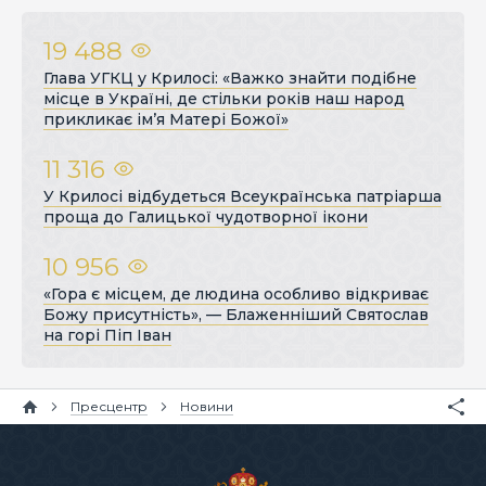
19 488
Глава УГКЦ у Крилосі: «Важко знайти подібне
місце в Україні, де стільки років наш народ
прикликає ім’я Матері Божої»
11 316
У Крилосі відбудеться Всеукраїнська патріарша
проща до Галицької чудотворної ікони
10 956
«Гора є місцем, де людина особливо відкриває
Божу присутність», — Блаженніший Святослав
на горі Піп Іван
Пресцентр
Новини