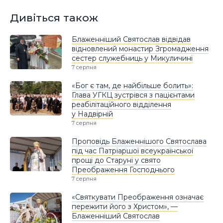
Дивіться також
Блаженніший Святослав відвідав
відновлений монастир Згромадження
сестер служебниць у Микуличині
7 серпня
«Бог є там, де найбільше болить»:
Глава УГКЦ зустрівся з пацієнтами
реабілітаційного відділення
у Надвірній
7 серпня
Проповідь Блаженнішого Святослава
під час Патріаршої всеукраїнської
прощі до Старуні у свято
Преображення Господнього
7 серпня
«Святкувати Преображення означає
пережити його з Христом», —
Блаженніший Святослав