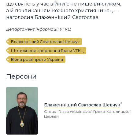
що святість у час війни є не лише викликом,
а й покликанням кожного християнина», —
наголосив Блаженніший Святослав.
Департамент інформації УГКЦ
Блаженніший Святослав Шевчук
Щотижневе звернення Глави УГКЦ
Війна росії проти України
Персони
Блаженніший Святослав Шевчук
Отець і Глава Української Греко-Католицької
Церкви