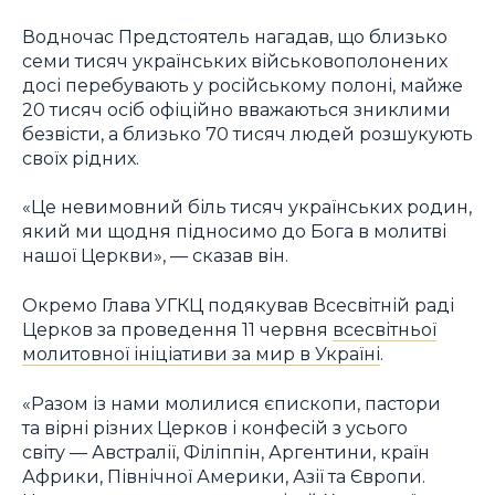
Водночас Предстоятель нагадав, що близько
семи тисяч українських військовополонених
досі перебувають у російському полоні, майже
20 тисяч осіб офіційно вважаються зниклими
безвісти, а близько 70 тисяч людей розшукують
своїх рідних.
«Це невимовний біль тисяч українських родин,
який ми щодня підносимо до Бога в молитві
нашої Церкви», — сказав він.
Окремо Глава УГКЦ подякував Всесвітній раді
Церков за проведення 11 червня
всесвітньої
молитовної ініціативи за мир в Україні
.
«Разом із нами молилися єпископи, пастори
та вірні різних Церков і конфесій з усього
світу — Австралії, Філіппін, Аргентини, країн
Африки, Північної Америки, Азії та Європи.