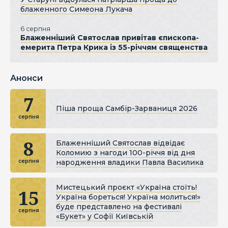
блаженного Симеона Лукача
6 серпня
Блаженніший Святослав привітав єпископа-
емерита Петра Крика із 55-річчям священства
Анонси
7
Піша проща Самбір-Зарваниця 2026
серпня
8
Блаженніший Святослав відвідає
Коломию з нагоди 100-річчя від дня
народження владики Павла Василика
серпня
Мистецький проєкт «Україна стоїть!
15
Україна бореться! Україна молиться!»
буде представлено на фестивалі
серпня
«Букет» у Софії Київській