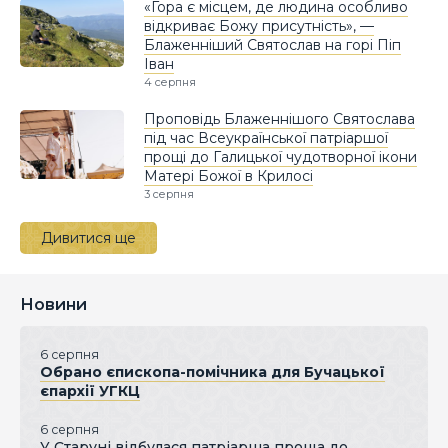
«Гора є місцем, де людина особливо
відкриває Божу присутність», —
Блаженніший Святослав на горі Піп
Іван
4 серпня
Проповідь Блаженнішого Святослава
під час Всеукраїнської патріаршої
прощі до Галицької чудотворної ікони
Матері Божої в Крилосі
3 серпня
Дивитися ще
Новини
6 серпня
Обрано єпископа-помічника для Бучацької
єпархії УГКЦ
6 серпня
У Старуні відбулася патріарша проща до