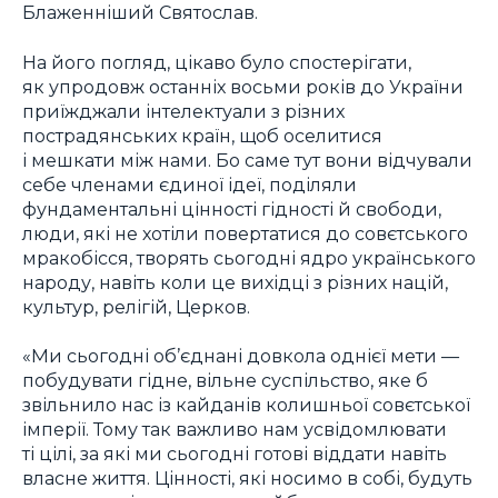
Блаженніший Святослав.
На його погляд, цікаво було спостерігати,
як упродовж останніх восьми років до України
приїжджали інтелектуали з різних
пострадянських країн, щоб оселитися
і мешкати між нами. Бо саме тут вони відчували
себе членами єдиної ідеї, поділяли
фундаментальні цінності гідності й свободи,
люди, які не хотіли повертатися до совєтського
мракобісся, творять сьогодні ядро українського
народу, навіть коли це вихідці з різних націй,
культур, релігій, Церков.
«Ми сьогодні об’єднані довкола однієї мети —
побудувати гідне, вільне суспільство, яке б
звільнило нас із кайданів колишньої совєтської
імперії. Тому так важливо нам усвідомлювати
ті цілі, за які ми сьогодні готові віддати навіть
власне життя. Цінності, які носимо в собі, будуть