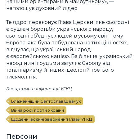
нашими орієнтирами в майбутньому», —
наголошує духовний лідер.
Те ядро, переконує Глава Церкви, яке сьогодні
є рушієм боротьби українського народу,
сьогодні об’єднує людей в усьому світі. Тому
Європа, яка була побудована на тих цінностях,
відчуває, що український народ
є європейською нацією. Ба більше, український
народ нині грудьми затуляє Європу від
тоталітаризму й інших ідеологій третього
тисячоліття.
Департамент інформації УГКЦ
Блаженніший Святослав Шевчук
Війна росії проти України
Щоденні воєнні звернення Глави УГКЦ
Персони