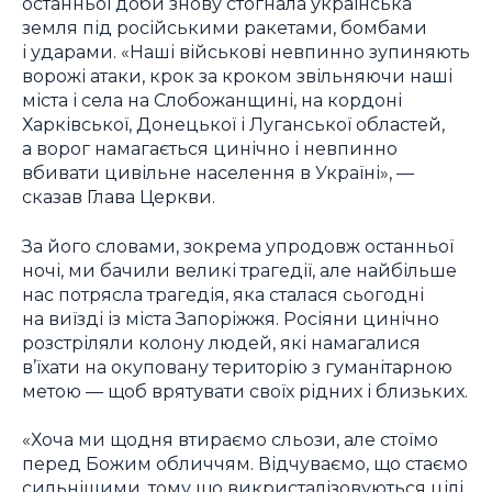
останньої доби знову стогнала українська
земля під російськими ракетами, бомбами
і ударами. «Наші військові невпинно зупиняють
ворожі атаки, крок за кроком звільняючи наші
міста і села на Слобожанщині, на кордоні
Харківської, Донецької і Луганської областей,
а ворог намагається цинічно і невпинно
вбивати цивільне населення в Україні», —
сказав Глава Церкви.
За його словами, зокрема упродовж останньої
ночі, ми бачили великі трагедії, але найбільше
нас потрясла трагедія, яка сталася сьогодні
на виїзді із міста Запоріжжя. Росіяни цинічно
розстріляли колону людей, які намагалися
в’їхати на окуповану територію з гуманітарною
метою — щоб врятувати своїх рідних і близьких.
«Хоча ми щодня втираємо сльози, але стоїмо
перед Божим обличчям. Відчуваємо, що стаємо
сильнішими, тому що викристалізовуються цілі,