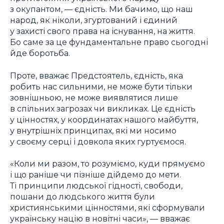
з окупантом, — єдність. Ми бачимо, що наш
народ, як ніколи, згуртований і єдиний
у захисті свого права на існування, на життя.
Бо саме за це фундаментальне право сьогодні
йде боротьба.
Проте, вважає Предстоятель, єдність, яка
робить нас сильними, не може бути тільки
зовнішньою, не може виявлятися лише
в спільних загрозах чи викликах. Це єдність
у цінностях, у координатах нашого майбуття,
у внутрішніх принципах, які ми носимо
у своєму серці і довкола яких гуртуємося.
«Коли ми разом, то розуміємо, куди прямуємо
і що раніше чи пізніше дійдемо до мети.
Ті принципи людської гідності, свободи,
пошани до людського життя були
християнськими цінностями, які сформували
українську націю в новітні часи», — вважає