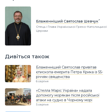
Блаженніший Святослав Шевчук
Отець і Глава Української Греко-Католицької
Церкви
Дивіться також
Блаженніший Святослав привітав
єпископа-емерита Петра Крика із 55-
річчям священства
6 серпня
«Стелла Маріс Україна» надала
допомогу морякам після російської
атаки на судно в Чорному морі
5 серпня