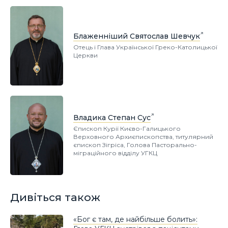
Блаженніший Святослав Шевчук
Отець і Глава Української Греко-Католицької
Церкви
Владика Степан Сус
Єпископ Курії Києво-Галицького
Верховного Архиєпископства, титулярний
єпископ Зігріса, Голова Пасторально-
міграційного відділу УГКЦ
Дивіться також
«Бог є там, де найбільше болить»: