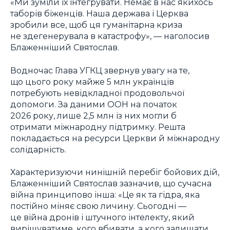
«Ми зуміли їх інтегрувати. Немає в нас якихось
таборів біженців. Наша держава і Церква
зробили все, щоб ця гуманітарна криза
не здегенерувала в катастрофу», — наголосив
Блаженніший Святослав.
Водночас Глава УГКЦ звернув увагу на те,
що цього року майже 5 млн українців
потребують невідкладної продовольчої
допомоги. За даними ООН на початок
2026 року, лише 2,5 млн із них могли б
отримати міжнародну підтримку. Решта
покладається на ресурси Церкви й міжнародну
солідарність.
Характеризуючи нинішній перебіг бойових дій,
Блаженніший Святослав зазначив, що сучасна
війна принципово інша: «Це як та гідра, яка
постійно міняє свою личину. Сьогодні —
це війна дронів і штучного інтелекту, який
вирішуватиме, кого вбивати, а кого залишати