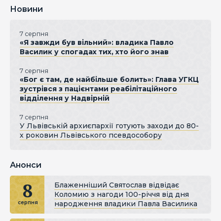
Новини
7 серпня
«Я завжди був вільний»: владика Павло
Василик у спогадах тих, хто його знав
7 серпня
«Бог є там, де найбільше болить»: Глава УГКЦ
зустрівся з пацієнтами реабілітаційного
відділення у Надвірній
7 серпня
У Львівській архиєпархії готують заходи до 80-
х роковин Львівського псевдособору
Анонси
8
Блаженніший Святослав відвідає
Коломию з нагоди 100-річчя від дня
народження владики Павла Василика
серпня