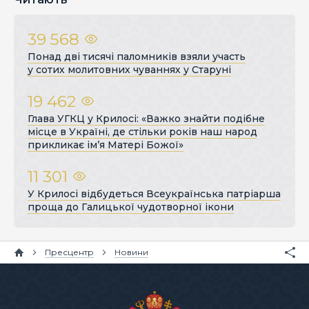
39 568
Понад дві тисячі паломників взяли участь
у сотих молитовних чуваннях у Старуні
19 462
Глава УГКЦ у Крилосі: «Важко знайти подібне
місце в Україні, де стільки років наш народ
прикликає ім’я Матері Божої»
11 301
У Крилосі відбудеться Всеукраїнська патріарша
проща до Галицької чудотворної ікони
Пресцентр
Новини