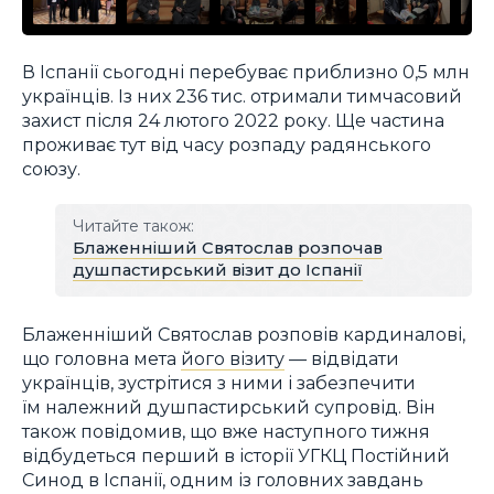
В Іспанії сьогодні перебуває приблизно 0,5 млн
українців. Із них 236 тис. отримали тимчасовий
захист після 24 лютого 2022 року. Ще частина
проживає тут від часу розпаду радянського
союзу.
Читайте також:
Блаженніший Святослав розпочав
душпастирський візит до Іспанії
Блаженніший Святослав розповів кардиналові,
що головна мета
його візиту
— відвідати
українців, зустрітися з ними і забезпечити
їм належний душпастирський супровід. Він
також повідомив, що вже наступного тижня
відбудеться перший в історії УГКЦ Постійний
Синод в Іспанії, одним із головних завдань