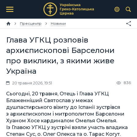
Пресцентр
Новини
Глава УГКЦ розповів
архиєпископові Барселони
про виклики, з якими живе
Україна
836
20 травня 2026, 19:51
Сьогодні, 20 травня, Отець і Глава УГКЦ
Блаженніший Святослав у межах
душпастирського візиту до Іспанії зустрівся
з архиєпископом і митрополитом Барселони
Хуаном Хосе кардиналом Омелья Омелья.
Із Главою УГКЦ у зустрічі взяли участь владика
Степан Сус, о. Олег Олекса та о. Тарас Когут.