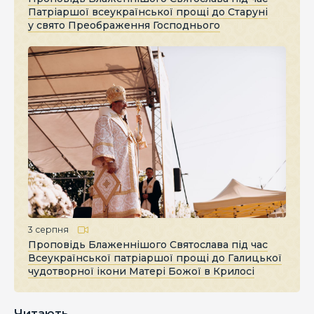
Патріаршої всеукраїнської прощі до Старуні
у свято Преображення Господнього
3 серпня
Проповідь Блаженнішого Святослава під час
Всеукраїнської патріаршої прощі до Галицької
чудотворної ікони Матері Божої в Крилосі
Читають