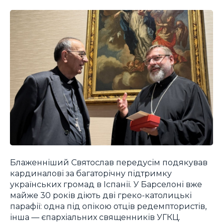
Блаженніший Святослав передусім подякував
кардиналові за багаторічну підтримку
українських громад в Іспанії. У Барселоні вже
майже 30 років діють дві греко-католицькі
парафії: одна під опікою отців редемптористів,
інша — єпархіальних священників УГКЦ.