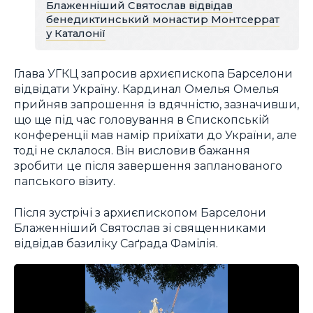
Блаженніший Святослав відвідав
бенедиктинський монастир Монтсеррат
у Каталонії
Глава УГКЦ запросив архиєпископа Барселони
відвідати Україну. Кардинал Омелья Омелья
прийняв запрошення із вдячністю, зазначивши,
що ще під час головування в Єпископській
конференції мав намір приїхати до України, але
тоді не склалося. Він висловив бажання
зробити це після завершення запланованого
папського візиту.
Після зустрічі з архиєпископом Барселони
Блаженніший Святослав зі священниками
відвідав базиліку Саґрада Фамілія.