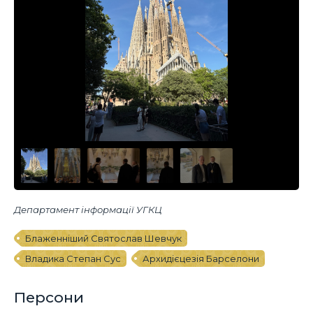
Департамент інформації УГКЦ
Блаженніший Святослав Шевчук
Владика Степан Сус
Архидієцезія Барселони
Персони