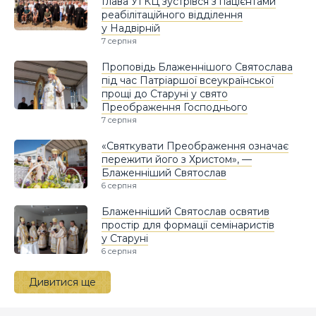
Глава УГКЦ зустрівся з пацієнтами
реабілітаційного відділення
у Надвірній
7 серпня
Проповідь Блаженнішого Святослава
під час Патріаршої всеукраїнської
прощі до Старуні у свято
Преображення Господнього
7 серпня
«Святкувати Преображення означає
пережити його з Христом», —
Блаженніший Святослав
6 серпня
Блаженніший Святослав освятив
простір для формації семінаристів
у Старуні
6 серпня
Дивитися ще