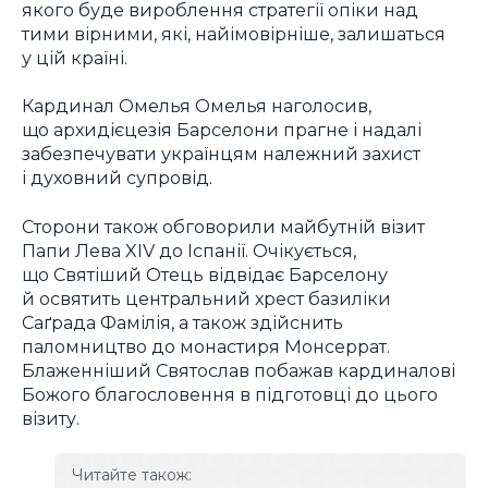
якого буде вироблення стратегії опіки над
тими вірними, які, найімовірніше, залишаться
у цій країні.
Кардинал Омелья Омелья наголосив,
що архидієцезія Барселони прагне і надалі
забезпечувати українцям належний захист
і духовний супровід.
Сторони також обговорили майбутній візит
Папи Лева XIV до Іспанії. Очікується,
що Святіший Отець відвідає Барселону
й освятить центральний хрест базиліки
Саґрада Фамілія, а також здійснить
паломництво до монастиря Монсеррат.
Блаженніший Святослав побажав кардиналові
Божого благословення в підготовці до цього
візиту.
Читайте також: