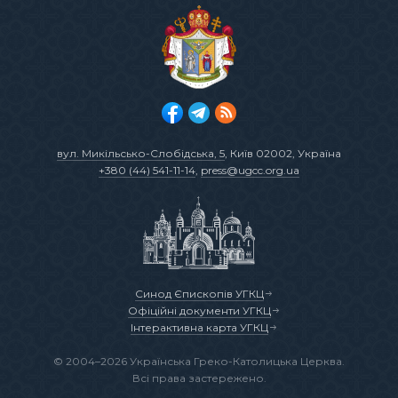
вул. Микільсько-Слобідська, 5
, Київ 02002, Україна
+380 (44) 541-11-14
,
press@ugcc.org.ua
Синод Єпископів УГКЦ
Офіційні документи УГКЦ
Інтерактивна карта УГКЦ
© 2004–2026 Українська Греко-Католицька Церква.
Всі права застережено.