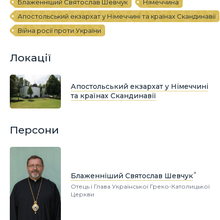
Блаженніший Святослав Шевчук
Німеччина
Апостольський екзархат у Німеччині та країнах Скандинавії
Війна росії проти України
Локації
Апостольський екзархат у Німеччині
та країнах Скандинавії
Персони
Блаженніший Святослав Шевчук
Отець і Глава Української Греко-Католицької
Церкви