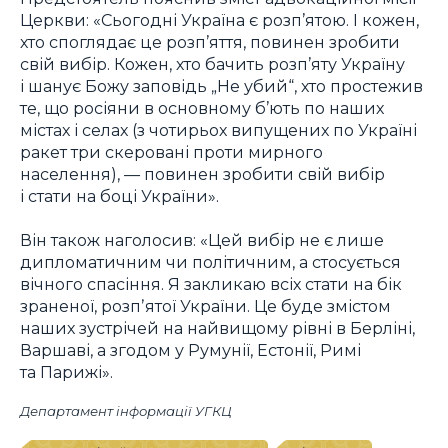
Церкви: «Сьогодні Україна є розп’ятою. І кожен,
хто споглядає це розп’яття, повинен зробити
свій вибір. Кожен, хто бачить розп’яту Україну
і шанує Божу заповідь „Не убий“, хто простежив
те, що росіяни в основному б’ють по наших
містах і селах (з чотирьох випущених по Україні
ракет три скеровані проти мирного
населення), — повинен зробити свій вибір
і стати на боці України».
Він також наголосив: «Цей вибір не є лише
дипломатичним чи політичним, а стосується
вічного спасіння. Я закликаю всіх стати на бік
зраненої, розпʼятої України. Це буде змістом
наших зустрічей на найвищому рівні в Берліні,
Варшаві, а згодом у Румунії, Естонії, Римі
та Парижі».
Департамент інформації УГКЦ