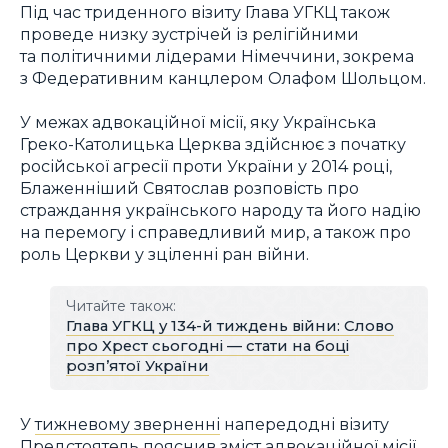
Під час триденного візиту Глава УГКЦ також
проведе низку зустрічей із релігійними
та політичними лідерами Німеччини, зокрема
з Федеративним канцлером Олафом Шольцом.
У межах адвокаційної місії, яку Українська
Греко-Католицька Церква здійснює з початку
російської агресії проти України у 2014 році,
Блаженніший Святослав розповість про
страждання українського народу та його надію
на перемогу і справедливий мир, а також про
роль Церкви у зціленні ран війни.
Читайте також:
Глава УГКЦ у 134-й тиждень війни: Слово
про Хрест сьогодні — стати на боці
розп’ятої України
У
тижневому зверненні
напередодні візиту
Предстоятель пояснив зміст адвокаційної місії