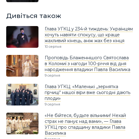
Дивіться також
Глава УГКЦ у 234-й тиждень: Українцям
хочуть навіяти спокусу, що краще
жахливий кінець, аніж жах без кінця
10 серпня
Проповідь Блаженнішого Святослава
в Коломиї з нагоди 100-річчя від дня
народження владики Павла Василика
9 серпня
Глава УГКЦ: «Маленькі „зернятка
гірчиці“ нашої віри вже сьогодні дають
плоди»
9 серпня
«Не бійтеся, будьте вільними! Нехай
страх не панує над вами», — Глава
УГКЦ про спадщину владики Павла
Василика
8 серпня