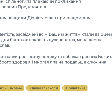
вні спільноти та плекаючи покликання
аголосив Предстоятель.
іння владики Діонісія стало прикладом для
витість, засвідчені всім Вашим життям, стали взірцем
для багатьох поколінь духовенства, монашества
слав.
вив ювілярові щиру подяку та побажав рясних Божих
рого здоров’я і многая літа на подальше служіння
нісій Ляхович
Ювілеї єпископів
Привітання