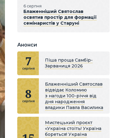
6 серпня
Блаженніший Святослав
освятив простір для формації
семінаристів у Старуні
Анонси
7
Піша проща Самбір-
Зарваниця 2026
серпня
Блаженніший Святослав
8
відвідає Коломию
з нагоди 100-річчя від
дня народження
серпня
владики Павла Василика
Мистецький проєкт
«Україна стоїть! Україна
бореться! Україна