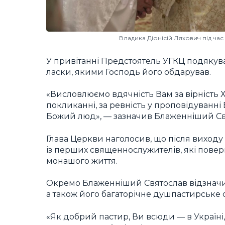
Владика Діонісій Ляхович під час 
У привітанні Предстоятель УГКЦ подякував
ласки, якими Господь його обдарував.
«Висловлюємо вдячність Вам за вірність 
покликанні, за ревність у проповідуванні 
Божий люд», — зазначив Блаженніший Св
Глава Церкви наголосив, що після виходу 
із перших священнослужителів, які повер
монашого життя.
Окремо Блаженніший Святослав відзначив
а також його багаторічне душпастирське слу
«Як добрий пастир, Ви всюди — в Україні,