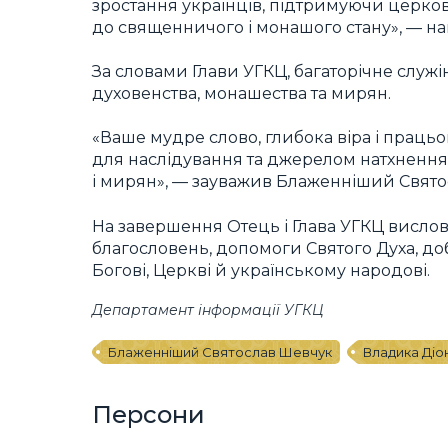
зростання українців, підтримуючи церко
до священничого і монашого стану», — н
За словами Глави УГКЦ, багаторічне служ
духовенства, монашества та мирян.
«Ваше мудре слово, глибока віра і працьо
для наслідування та джерелом натхнення 
і мирян», — зауважив Блаженніший Свято
На завершення Отець і Глава УГКЦ висло
благословень, допомоги Святого Духа, доб
Богові, Церкві й українському народові.
Департамент інформації УГКЦ
Блаженніший Святослав Шевчук
Владика Діо
Персони