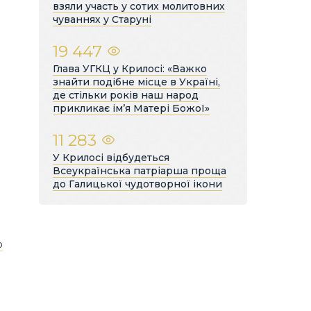
взяли участь у сотих молитовних
чуваннях у Старуні
19 447
Глава УГКЦ у Крилосі: «Важко
знайти подібне місце в Україні,
де стільки років наш народ
прикликає ім’я Матері Божої»
11 283
У Крилосі відбудеться
Всеукраїнська патріарша проща
до Галицької чудотворної ікони
о