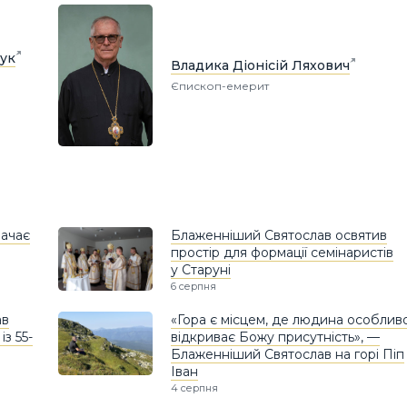
ук
Владика Діонісій Ляхович
Єпископ-емерит
ачає
Блаженніший Святослав освятив
простір для формації семінаристів
у Старуні
6 серпня
ав
«Гора є місцем, де людина особлив
з 55-
відкриває Божу присутність», —
Блаженніший Святослав на горі Піп
Іван
4 серпня