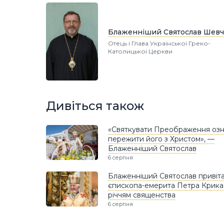
Блаженніший Святослав Шевч
Отець і Глава Української Греко-
Католицької Церкви
Дивіться також
«Святкувати Преображення озн
пережити його з Христом», —
Блаженніший Святослав
6 серпня
Блаженніший Святослав привіт
єпископа-емерита Петра Крика і
річчям священства
6 серпня