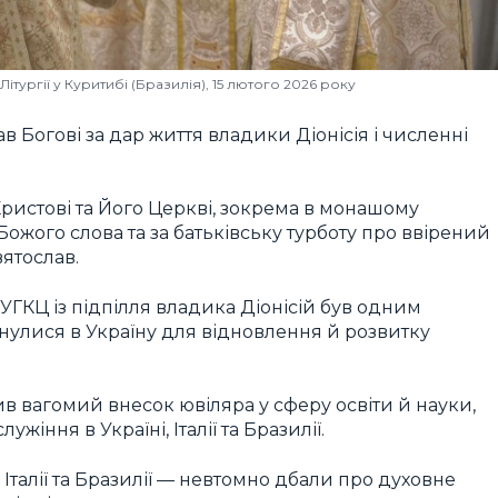
Літургії у Куритибі (Бразилія), 15 лютого 2026 року
 Богові за дар життя владики Діонісія і численні
Христові та Його Церкві, зокрема в монашому
Божого слова та за батьківську турботу про ввірений
ятослав.
УГКЦ із підпілля владика Діонісій був одним
нулися в Україну для відновлення й розвитку
 вагомий внесок ювіляра у сферу освіти й науки,
жіння в Україні, Італії та Бразилії.
 Італії та Бразилії — невтомно дбали про духовне