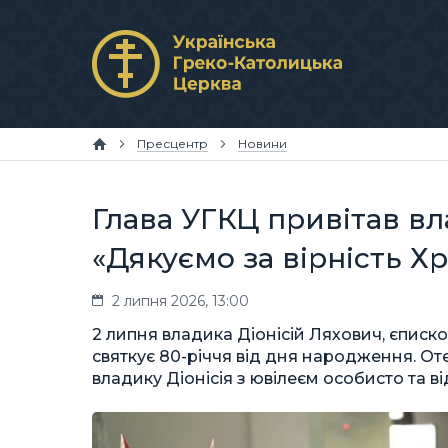
Пресцентр
Новини
Глава УГКЦ привітав вла
«Дякуємо за вірність Хр
2 липня 2026, 13:00
2 липня владика Діонісій Ляхович, єписк
святкує 80-річчя від дня народження. От
владику Діонісія з ювілеєм особисто та ві