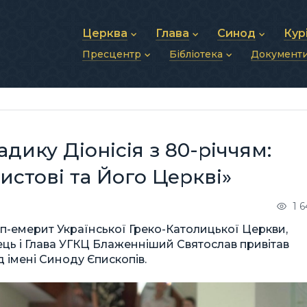
Церква
Глава
Синод
Кур
Пресцентр
Бібліотека
Документ
Про УГКЦ
Блаженніший Святослав
Синод Єпископів
Душп
Історія УГКЦ
Біографія
Архиєрейський Си
Фіна
Новини
Святе Письмо
Структура УГКЦ
Фотографії
Митрополичі Сино
Зв’яз
Анонси
Богослужіння
Майбутнє УГКЦ
Щоденні відеозвернення
Єпископи
Адмі
Публікації
Молитви
Інші 
Історії
Подкасти
дику Діонісія з 80-річчям:
Фото та відео
Архів новин (2013–2022)
истові та Його Церкві»
1 
оп-емерит Української Греко-Католицької Церкви,
ець і Глава УГКЦ Блаженніший Святослав привітав
д імені Синоду Єпископів.