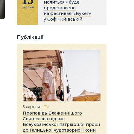
15
молиться!» буде
представлено
серпня
на фестивалі «Букет»
у Софії Київській
Публікації
3 серпня
Проповідь Блаженнішого
Святослава під час
Всеукраїнської патріаршої прощі
до Галицької чудотворної ікони