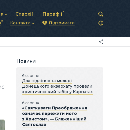
ія
Єпархії
Парафії
и
Контакти
Підтримати
астирська рада
нод
нсово-господарська діяльність
Загальна інформація
ди
ки та комунікації
Глава УГКЦ
ністративні питання
Синоди Єпископів
підрозділи
Трибунал
Патріарша курія
Новини
Єпархії та екзархати
6 серпня
Для підлітків та молоді
Донецького екзархату провели
640
християнський табір у Карпатах
6 серпня
«Святкувати Преображення
означає пережити його
з Христом», — Блаженніший
Святослав