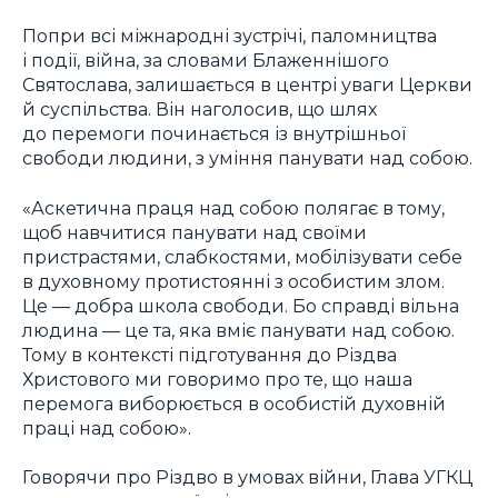
Попри всі міжнародні зустрічі, паломництва
і події, війна, за словами Блаженнішого
Святослава, залишається в центрі уваги Церкви
й суспільства. Він наголосив, що шлях
до перемоги починається із внутрішньої
свободи людини, з уміння панувати над собою.
«Аскетична праця над собою полягає в тому,
щоб навчитися панувати над своїми
пристрастями, слабкостями, мобілізувати себе
в духовному протистоянні з особистим злом.
Це — добра школа свободи. Бо справді вільна
людина — це та, яка вміє панувати над собою.
Тому в контексті підготування до Різдва
Христового ми говоримо про те, що наша
перемога виборюється в особистій духовній
праці над собою».
Говорячи про Різдво в умовах війни, Глава УГКЦ