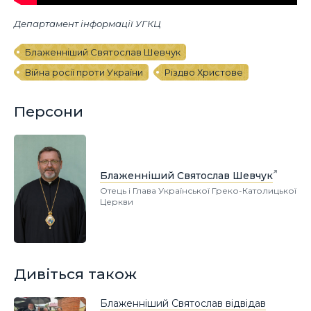
Департамент інформації УГКЦ
Блаженніший Святослав Шевчук
Війна росії проти України
Різдво Христове
Персони
Блаженніший Святослав Шевчук
Отець і Глава Української Греко-Католицької
Церкви
Дивіться також
Блаженніший Святослав відвідав