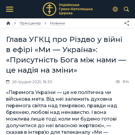
Пресцентр
Новини
Глава УГКЦ про Різдво у війні
в ефірі «Ми — Україна»:
«Присутність Бога між нами —
це надія на зміни»
814
26 грудня 2025, 18:30
«Перемога України — це не політична чи
військова мета. Від неї залежить духовна
перемога світла над темрявою, правди над
брехнею, любові над ненавистю. І вона
можлива лише тоді, коли ми будемо готові
долучитися до неї власною жертвою», —
сказав в інтерв’ю для телеканалу «Ми —