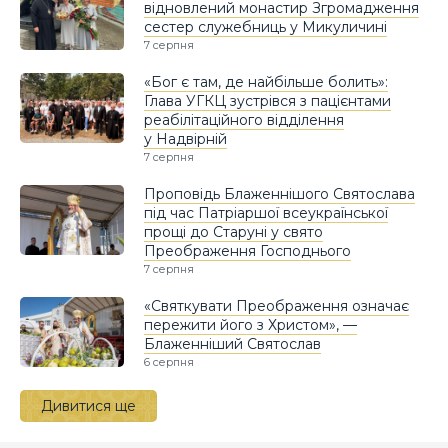
відновлений монастир Згромадження
сестер служебниць у Микуличині
7 серпня
«Бог є там, де найбільше болить»:
Глава УГКЦ зустрівся з пацієнтами
реабілітаційного відділення
у Надвірній
7 серпня
Проповідь Блаженнішого Святослава
під час Патріаршої всеукраїнської
прощі до Старуні у свято
Преображення Господнього
7 серпня
«Святкувати Преображення означає
пережити його з Христом», —
Блаженніший Святослав
6 серпня
Дивитися ще