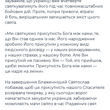
зауважив, що українці вже вчетверте
святкуватимуть його під час повномасштабних
бойових дій. Проте, попри тривоги, втрати
й біль, вирішальним залишається зміст цього
свята.
«Ми святкуємо присутність Бога між нами, те,
що Він став одним із нас. Його народження
зробило Його присутнім у кожному виді
людського досвіду — у наших розчаруваннях,
у наших страхах, у нашому болю. Але Він
присутній не пасивно. Він — Той, хто прийшов,
щоби змінити. Присутність Бога між нами —
це надія на зміни».
На завершення Блаженніший Святослав
побажав, щоб ця присутність нашого Спасителя
розірвала темряву, у яку сьогодні ворог
намагається занурити українців, забираючи
можливість мати світло в час Різдвяних свят.