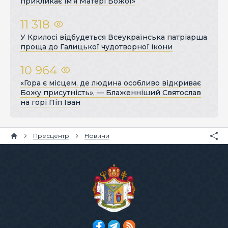
прикликає ім’я Матері Божої»
11 318
У Крилосі відбудеться Всеукраїнська патріарша
проща до Галицької чудотворної ікони
10 964
«Гора є місцем, де людина особливо відкриває
Божу присутність», — Блаженніший Святослав
на горі Піп Іван
Пресцентр
Новини