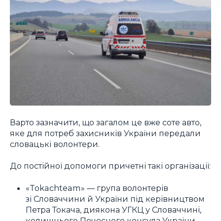
Варто зазначити, що загалом це вже соте авто,
яке для потреб захисників України передали
словацькі волонтери.
До постійної допомоги причетні такі організації:
«Tokachteam» — група волонтерів
зі Словаччини й України під керівництвом
Петра Токача, диякона УГКЦ у Словаччині,
колишнього Почесного консула України