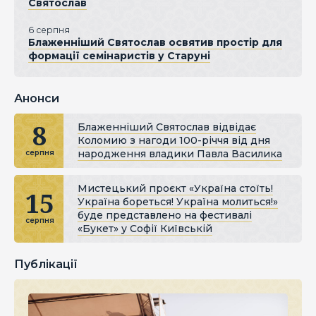
Святослав
6 серпня
Блаженніший Святослав освятив простір для
формації семінаристів у Старуні
Анонси
8
Блаженніший Святослав відвідає
Коломию з нагоди 100-річчя від дня
народження владики Павла Василика
серпня
Мистецький проєкт «Україна стоїть!
15
Україна бореться! Україна молиться!»
буде представлено на фестивалі
серпня
«Букет» у Софії Київській
Публікації