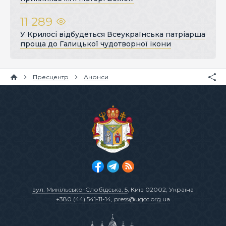
11 289
У Крилосі відбудеться Всеукраїнська патріарша
проща до Галицької чудотворної ікони
Пресцентр
Анонси
вул. Микільсько-Слобідська, 5
, Київ 02002, Україна
+380 (44) 541-11-14
,
press@ugcc.org.ua