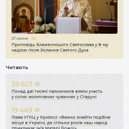
27 липня
Проповідь Блаженнішого Святослава у 8-му
неділю після Зіслання Святого Духа
Читають
39 557
Понад дві тисячі паломників взяли участь
у сотих молитовних чуваннях у Старуні
19 449
Глава УГКЦ у Крилосі: «Важко знайти подібне
місце в Україні, де стільки років наш народ
прикликає ім’я Матері Божої»