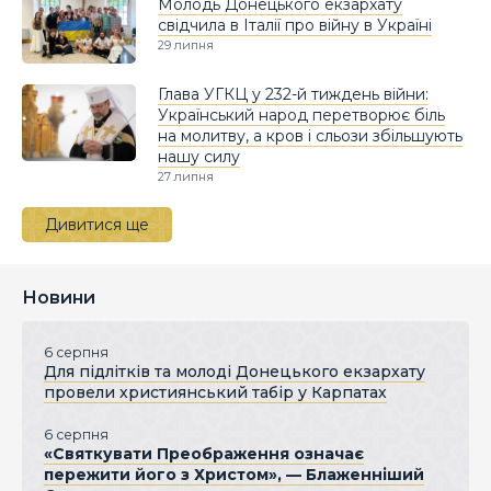
Молодь Донецького екзархату
свідчила в Італії про війну в Україні
29 липня
Глава УГКЦ у 232-й тиждень війни:
Український народ перетворює біль
на молитву, а кров і сльози збільшують
нашу силу
27 липня
Дивитися ще
Новини
6 серпня
Для підлітків та молоді Донецького екзархату
провели християнський табір у Карпатах
6 серпня
«Святкувати Преображення означає
пережити його з Христом», — Блаженніший