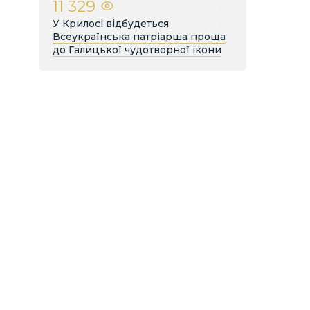
11 329
У Крилосі відбудеться
Всеукраїнська патріарша проща
до Галицької чудотворної ікони