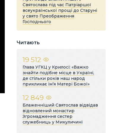
Святослава під час Патріаршої
всеукраїнської прощі до Старуні
у свято Преображення
Господнього
Читають
19 512
Глава УГКЦ у Крилосі: «Важко
знайти подібне місце в Україні,
де стільки років наш народ
прикликає ім’я Матері Божої»
12 849
Блаженніший Святослав відвідав
відновлений монастир
Згромадження сестер
служебниць у Микуличині