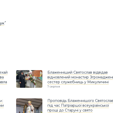
ук
Нехай
Блаженніший Святослав відвідав
ава
відновлений монастир Згромаджен
авла
сестер служебниць у Микуличині
7 серпня
»:
Проповідь Блаженнішого Святосла
ами
під час Патріаршої всеукраїнської
прощі до Старуні у свято