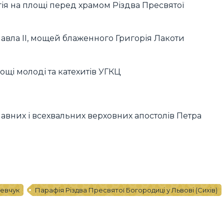
я на площі перед храмом Різдва Пресвятої
авла ІІ, мощей блаженного Григорія Лакоти
і молоді та катехитів УГКЦ
лавних і всехвальних верховних апостолів Петра
евчук
Парафія Різдва Пресвятої Богородиці у Львові (Сихів)