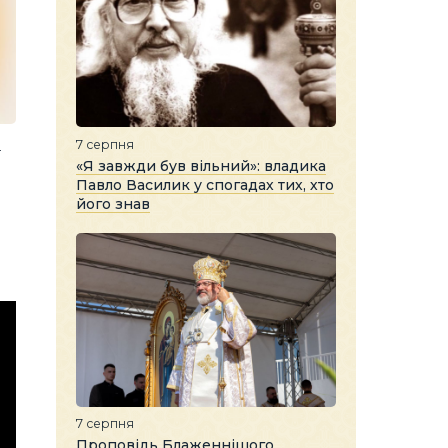
7 серпня
ї
«Я завжди був вільний»: владика
Павло Василик у спогадах тих, хто
його знав
7 серпня
Проповідь Блаженнішого