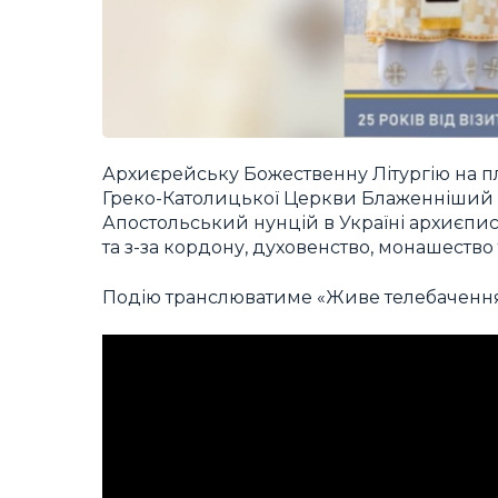
Архиєрейську Божественну Літургію на пл
Греко-Католицької Церкви Блаженніший Св
Апостольський нунцій в Україні архиєпис
та з-за кордону, духовенство, монашество т
Подію транслюватиме «Живе телебачення