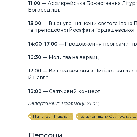
11:00
— Архиєрейська Божественна Літургі
Богородиці.
13:00
— Вшанування ікони святого Івана П
та преподобної Йосафати Гордашевської
14:00–17:00
— Продовження програми прощ
16:30
— Молитва на вервиці
17:00
— Велика вечірня з Литією святих с
й Павла
18:00
— Святковий концерт
Департамент інформації УГКЦ
Папа Іван Павло ІІ
Блаженніший Святослав Ш
Персони