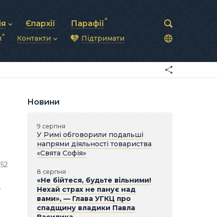
ія
Єпархії
Парафії
и
Контакти
Підтримати
астирська рада
нод
нсово-господарська діяльність
Загальна інформація
ди
ки та комунікації
Глава УГКЦ
ністративні питання
Синоди Єпископів
підрозділи
Трибунал
Патріарша курія
Новини
Єпархії та екзархати
9 серпня
У Римі обговорили подальші
напрями діяльності товариства
«Свята Софія»
152
8 серпня
«Не бійтеся, будьте вільними!
Нехай страх не панує над
ї
вами», — Глава УГКЦ про
спадщину владики Павла