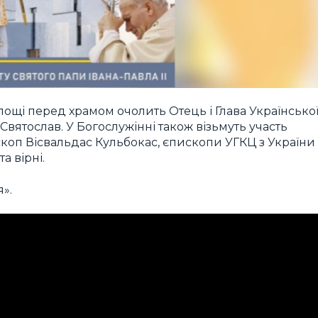
ощі перед храмом очолить Отець і Глава Українсько
ятослав. У Богослужінні також візьмуть участь
коп Вісвальдас Кульбокас, єпископи УГКЦ з України
а вірні.
».