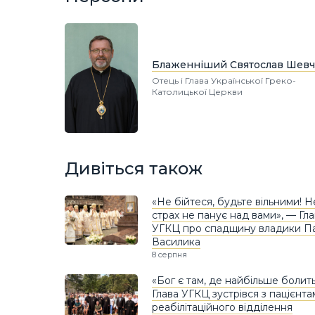
Блаженніший Святослав Шевч
Отець і Глава Української Греко-
Католицької Церкви
Дивіться також
«Не бійтеся, будьте вільними! 
страх не панує над вами», — Гл
УГКЦ про спадщину владики П
Василика
8 серпня
«Бог є там, де найбільше болить
Глава УГКЦ зустрівся з пацієнт
реабілітаційного відділення