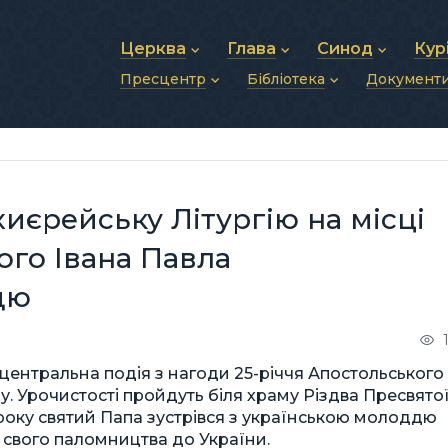
Церква
Глава
Синод
Кур
Пресцентр
Бібліотека
Документ
Про УГКЦ
Блаженніший Святослав
Синод Єпископів
Душп
Історія УГКЦ
Біографія
Архиєрейський Си
Фіна
Новини
Святе Письмо
Структура УГКЦ
Фотографії
Митрополичі Сино
Зв’яз
Анонси
Богослужіння
Майбутнє УГКЦ
Щоденні відеозвернення
Єпископи
Адмі
Публікації
Молитви
Інші 
Історії
Подкасти
иєрейську Літургію на місці
Фото та відео
Архів новин (2013–2022)
того Івана Павла
дю
я центральна подія з нагоди 25-річчя Апостольського
їну. Урочистості пройдуть біля храму Різдва Пресвято
 року святий Папа зустрівся з українською молоддю
 свого паломництва до України.