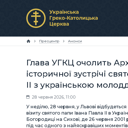
Пресцентр
Анонси
Глава УГКЦ очолить Арх
історичної зустрічі свя
ІІ з українською молод
28 червня 2026, 11:00
У неділю, 28 червня, у Львові відбудетьс
візиту святого папи Івана Павла ІІ в Укра
Богородиці на Сихові, де 26 червня 2001
під час одного з найяскравіших моментів