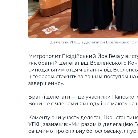
Делегати УГКЦ із делегатом Вселенського па
Митрополит Пісідійський Йов Геча у висту
«як братній делегат від Вселенського Кон
синодальним отцям вітання від Вселенсь
інтересом стежить за вашим поступом на
завершення».
Братні делегати — це учасники Папського
Вони не є членами Синоду і не мають на 
Коментуючи участь делегації Константино
УГКЦ зазначив: «Ми разом із делегацією В
свідчимо про спільну богословську, літург