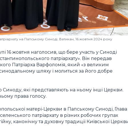
тріархату на Папському Синоді, Ватикан, 16 жовтня 2024 року
пі 16 жовтня наголосив, що бере участь у Синоді
стантинопольського патріархату». Він передав
кого Патріарха Варфоломія, який «з великим
 синодальному шляху і молиться за його добре
 Синоду, які представляють на ньому інші Церкви.
ньому права голосу.
польської матері-Церкви в Папському Синоді, Глава
селенського патріархату в різних робочих групах
ійну, канонічну та духовну традиції Київської Церкви