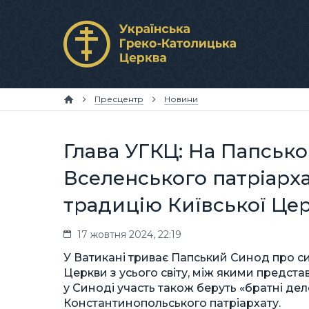
Пресцентр
Новини
Глава УГКЦ: На Папсько
Вселенського патріарха
традицію Київської Це
17 жовтня 2024, 22:19
У Ватикані триває Папський Синод про с
Церкви з усього світу, між якими предста
у Синоді участь також беруть «братні де
Константинопольського патріархату.