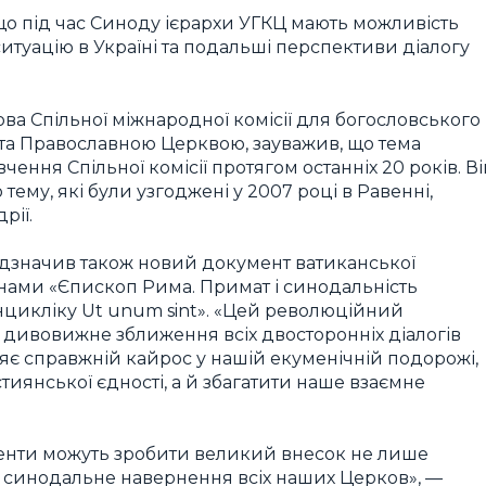
що під час Синоду ієрархи УГКЦ мають можливість
итуацію в Україні та подальші перспективи діалогу
ова Спільної міжнародної комісії для богословського
та Православною Церквою, зауважив, що тема
чення Спільної комісії протягом останніх 20 років. Ві
ему, які були узгоджені у 2007 році в Равенні,
рії.
ідзначив також новий документ ватиканської
янами «Єпископ Рима. Примат і синодальність
енцикліку Ut unum sint». «Цей революційний
 дивовижне зближення всіх двосторонніх діалогів
яє справжній кайрос у нашій екуменічній подорожі,
янської єдності, а й збагатити наше взаємне
менти можуть зробити великий внесок не лише
 синодальне навернення всіх наших Церков», —