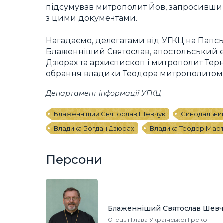
підсумував митрополит Йов, запросивши 
з цими документами.
Нагадаємо, делегатами від УГКЦ на Папсь
Блаженніший Святослав, апостольський ек
Дзюрах та архиєпископ і митрополит Тер
обрання владики Теодора митрополито
Департамент інформації УГКЦ
Блаженніший Святослав Шевчук
Синодальни
Владика Богдан Дзюрах
Владика Теодор Мар
Персони
Блаженніший Святослав Шевч
Отець і Глава Української Греко-