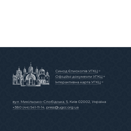
Синод Єпископів УГКЦ
Офіційні документи УГКЦ
Інтерактивна карта УГКЦ
вул. Микільсько-Слобідська, 5
, Київ 02002, Україна
+380 (44) 541-11-14
,
press@ugcc.org.ua