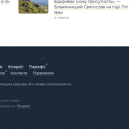
з 55-
відкриває Божу присутність», —
Блаженніший Святослав на горі Піп
Іван
4 серпня
ія
Єпархії
Парафії
нти
Контакти
Підтримати
лицька Церква. Всі права застережено.
аполегливо
 джерело.
Подати