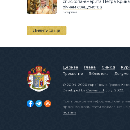
єпископа-емерита Петра Крика і
річчям священства
6 серпня
Дивитися ще
Церква
Глава
Синод
Кур
Пресцентр
Бібліотека
Докуме
© 2004–2026 Українська Греко-Като
Developed by
Cawas Ltd
. July, 2022.
При поширенні інформації сайту н
просимо розмістити посилання на
новину