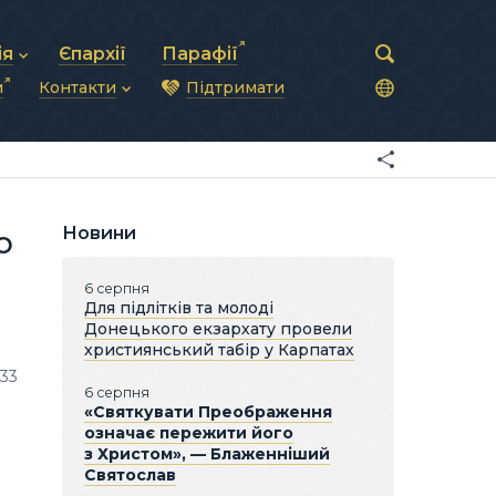
ія
Єпархії
Парафії
и
Контакти
Підтримати
астирська рада
нод
нсово-господарська діяльність
Загальна інформація
ди
ки та комунікації
Глава УГКЦ
ністративні питання
Синоди Єпископів
підрозділи
Трибунал
Патріарша курія
Новини
ю
Єпархії та екзархати
6 серпня
Для підлітків та молоді
Донецького екзархату провели
християнський табір у Карпатах
33
6 серпня
«Святкувати Преображення
означає пережити його
з Христом», — Блаженніший
Святослав