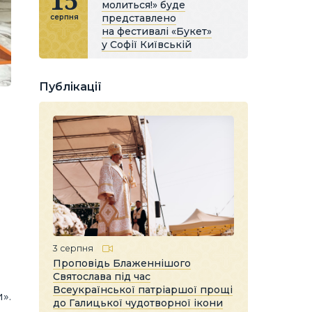
15
молиться!» буде
представлено
серпня
на фестивалі «Букет»
у Софії Київській
Публікації
3 серпня
Проповідь Блаженнішого
Святослава під час
Всеукраїнської патріаршої прощі
».
до Галицької чудотворної ікони