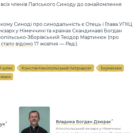
всіх членів Папського Синоду до ознайомлення
кому Синоді про синодальність є Отець і Глава УГКЦ
зарх у Німеччині та країнах Скандинавії Богдан
нопільсько-Зборівський Теодор Мартинюк (про
м
стало відомо
17 жовтня —
Ред.
).
й шлях
Константинопольський патріархат
Екуменізм
тинюк
Владика Богдан Дзюрах
ук
Апостольський екзарх у Німеччині