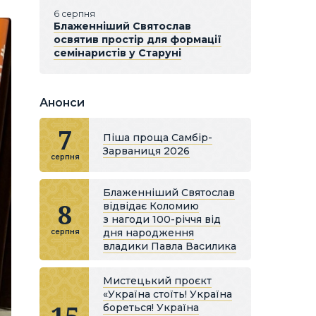
6 серпня
Блаженніший Святослав
освятив простір для формації
семінаристів у Старуні
Анонси
7
Піша проща Самбір-
Зарваниця 2026
серпня
Блаженніший Святослав
8
відвідає Коломию
з нагоди 100-річчя від
дня народження
серпня
владики Павла Василика
Мистецький проєкт
«Україна стоїть! Україна
бореться! Україна