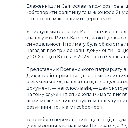
Блаженніший Святослав також розповів, 
«обговорити релігійну та міжконфесійну с
і співпраці між нашими Церквами».
У виступі митрополит Йов Геча як співгол
діалогу між Римо-Католицькою Церквою 
синодальності і примату була об’єктом вив
нагадав про три основні документи на цю т
у 2016 році в К’єті та у 2023 році в Олександ
Представник Вселенського патріархату в
Дикастерії сприяння єдності між христи
в екуменічних діалогах та відповідях на 
документ, — наголосив він, — демонструє
на тему служіння єпископа Рима та виявл
який може не лише служити пошуку христи
розуміння примату і соборності».
«Я глибоко переконаний, що всі ці доку
у зближення між нашими Церквами, а й у