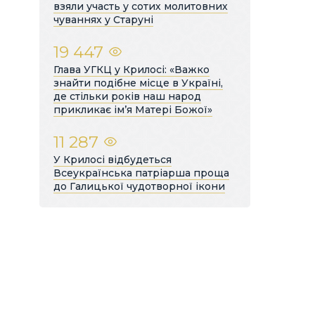
взяли участь у сотих молитовних
чуваннях у Старуні
19 447
Глава УГКЦ у Крилосі: «Важко
знайти подібне місце в Україні,
де стільки років наш народ
прикликає ім’я Матері Божої»
11 287
У Крилосі відбудеться
Всеукраїнська патріарша проща
до Галицької чудотворної ікони