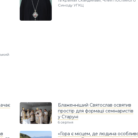
та країнах Скандинавії, Член Постійного
Синоду УГКЦ
ський
ачає
Блаженніший Святослав освятив
простір для формації семінаристів
у Старуні
6 серпня
ав
«Гора є місцем, де людина особлив