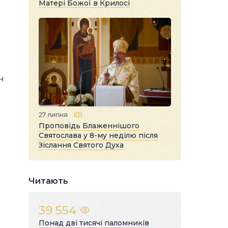
Матері Божої в Крилосі
н
27 липня
Проповідь Блаженнішого
Святослава у 8-му неділю після
Зіслання Святого Духа
Читають
39 554
Понад дві тисячі паломників