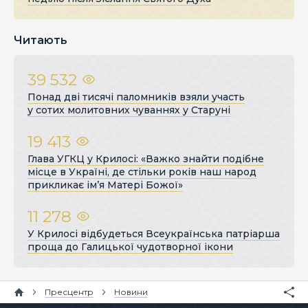
Читають
39 532
Понад дві тисячі паломників взяли участь
у сотих молитовних чуваннях у Старуні
19 413
Глава УГКЦ у Крилосі: «Важко знайти подібне
місце в Україні, де стільки років наш народ
прикликає ім’я Матері Божої»
11 278
У Крилосі відбудеться Всеукраїнська патріарша
проща до Галицької чудотворної ікони
Пресцентр
Новини