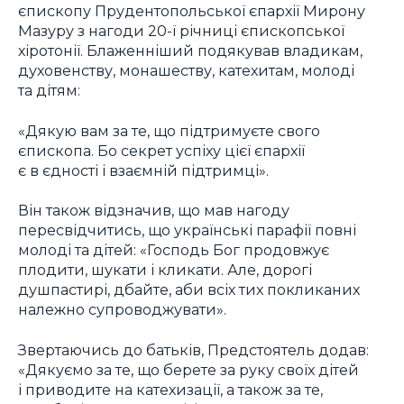
єпископу Прудентопольської єпархії Мирону
Мазуру з нагоди 20-ї річниці єпископської
хіротонії. Блаженніший подякував владикам,
духовенству, монашеству, катехитам, молоді
та дітям:
«Дякую вам за те, що підтримуєте свого
єпископа. Бо секрет успіху цієї єпархії
є в єдності і взаємній підтримці».
Він також відзначив, що мав нагоду
пересвідчитись, що українські парафії повні
молоді та дітей: «Господь Бог продовжує
плодити, шукати і кликати. Але, дорогі
душпастирі, дбайте, аби всіх тих покликаних
належно супроводжувати».
Звертаючись до батьків, Предстоятель додав:
«Дякуємо за те, що берете за руку своїх дітей
і приводите на катехизації, а також за те,