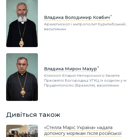
Владика Володимир Ковбич
Архиєпископ і митрополит Куритибський,
василіянин.
Владика Мирон Мазур
Єпископ Єпархії Непорочного Зачаття
Пресвятої Богородиці УГКЦ із осідком у м.
Прудентополіс (Бразилія), василіянин.
Дивіться також
«Стелла Маріс Україна» надала
допомогу морякам після російської