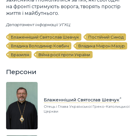
на фронті стримують ворога, творять простір
життя і майбутнього.
Департамент інформації УГКЦ
Блаженніший Святослав Шевчук
Постійний Синод
Владика Володимир Ковбич
Владика Мирон Мазур
Бразилія
Війна росії проти України
Персони
Блаженніший Святослав Шевчук
Отець і Глава Української Греко-Католицької
Церкви