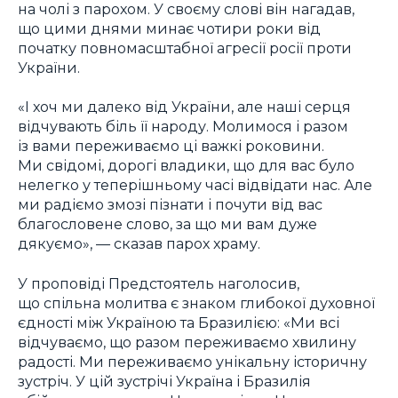
на чолі з парохом. У своєму слові він нагадав,
що цими днями минає чотири роки від
початку повномасштабної агресії росії проти
України.
«І хоч ми далеко від України, але наші серця
відчувають біль її народу. Молимося і разом
із вами переживаємо ці важкі роковини.
Ми свідомі, дорогі владики, що для вас було
нелегко у теперішньому часі відвідати нас. Але
ми радіємо змозі пізнати і почути від вас
благословене слово, за що ми вам дуже
дякуємо», — сказав парох храму.
У проповіді Предстоятель наголосив,
що спільна молитва є знаком глибокої духовної
єдності між Україною та Бразилією: «Ми всі
відчуваємо, що разом переживаємо хвилину
радості. Ми переживаємо унікальну історичну
зустріч. У цій зустрічі Україна і Бразилія