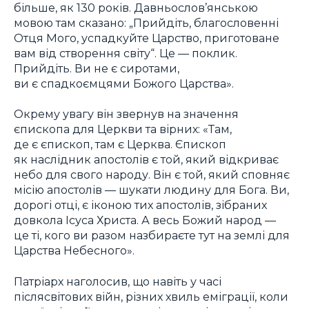
більше, як 130 років. Давньослов’янською
мовою там сказано: „Прийдіть, благословенні
Отця Мого, успадкуйте Царство, приготоване
вам від створення світу“. Це — поклик.
Прийдіть. Ви не є сиротами,
ви є спадкоємцями Божого Царства».
Окрему увагу він звернув на значення
єпископа для Церкви та вірних: «Там,
де є єпископ, там є Церква. Єпископ
як наслідник апостолів є той, який відкриває
небо для свого народу. Він є той, який сповняє
місію апостолів — шукати людину для Бога. Ви,
дорогі отці, є іконою тих апостолів, зібраних
довкола Ісуса Христа. А весь Божий народ —
це ті, кого ви разом назбираєте тут на землі для
Царства Небесного».
Патріарх наголосив, що навіть у часі
післясвітових війн, різних хвиль еміграції, коли