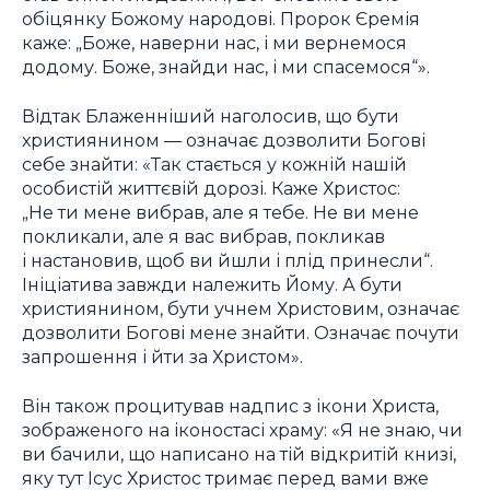
обіцянку Божому народові. Пророк Єремія
каже: „Боже, наверни нас, і ми вернемося
додому. Боже, знайди нас, і ми спасемося“».
Відтак Блаженніший наголосив, що бути
християнином — означає дозволити Богові
себе знайти: «Так стається у кожній нашій
особистій життєвій дорозі. Каже Христос:
„Не ти мене вибрав, але я тебе. Не ви мене
покликали, але я вас вибрав, покликав
і настановив, щоб ви йшли і плід принесли“.
Ініціатива завжди належить Йому. А бути
християнином, бути учнем Христовим, означає
дозволити Богові мене знайти. Означає почути
запрошення і йти за Христом».
Він також процитував надпис з ікони Христа,
зображеного на іконостасі храму: «Я не знаю, чи
ви бачили, що написано на тій відкритій книзі,
яку тут Ісус Христос тримає перед вами вже