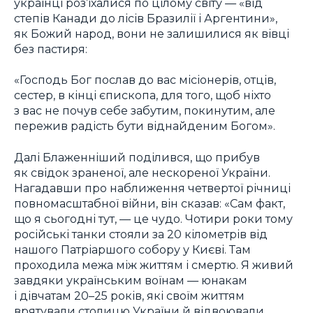
українці роз’їхалися по цілому світу — «від
степів Канади до лісів Бразилії і Аргентини»,
як Божий народ, вони не залишилися як вівці
без пастиря:
«Господь Бог послав до вас місіонерів, отців,
сестер, в кінці єпископа, для того, щоб ніхто
з вас не почув себе забутим, покинутим, але
пережив радість бути віднайденим Богом».
Далі Блаженніший поділився, що прибув
як свідок зраненої, але нескореної України.
Нагадавши про наближення четвертої річниці
повномасштабної війни, він сказав: «Сам факт,
що я сьогодні тут, — це чудо. Чотири роки тому
російські танки стояли за 20 кілометрів від
нашого Патріаршого собору у Києві. Там
проходила межа між життям і смертю. Я живий
завдяки українським воїнам — юнакам
і дівчатам 20–25 років, які своїм життям
врятували столицю України й відвоювали