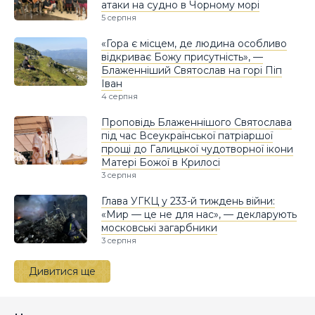
атаки на судно в Чорному морі
5 серпня
«Гора є місцем, де людина особливо
відкриває Божу присутність», —
Блаженніший Святослав на горі Піп
Іван
4 серпня
Проповідь Блаженнішого Святослава
під час Всеукраїнської патріаршої
прощі до Галицької чудотворної ікони
Матері Божої в Крилосі
3 серпня
Глава УГКЦ у 233-й тиждень війни:
«Мир — це не для нас», — декларують
московські загарбники
3 серпня
Дивитися ще