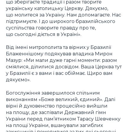
що зберігаєте традиції і разом творите
українську католицьку Церкву. Дякуємо,
що молитеся за Україну. Нам допомагаєте. Нас
підтримуєте. І до широкого бразилійського
суспільства говорите правду про те,
що сьогодні діється в Україні».
Від імені митрополита та вірних у Бразилії
Блаженнішому подякував владика Мирон
Мазур: «Ми мали дуже гарні моменти: разом
сміялися, ділилися досвідом. Ваша Церква тут
у Бразилії є з вами і вас обіймає. Щиро вам
дякуємо».
Богослужіння завершилося спільним
виконанням «Боже великий, єдиний». Далі
вірні й духовенство процесійно вийшли
на площу, де заспівали Державний гімн
України перед пам’ятником Тарасу Шевченку
на площі України, вшанували загиблих
захисників і помолилися за тих, які сьогодні