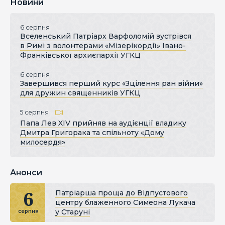
Новини
6 серпня
Вселенський Патріарх Варфоломій зустрівся
в Римі з волонтерами «Мізерікордії» Івано-
Франківської архиєпархії УГКЦ
6 серпня
Завершився перший курс «Зцілення ран війни»
для дружин священників УГКЦ
5 серпня
Папа Лев XIV прийняв на аудієнції владику
Дмитра Григорака та спільноту «Дому
милосердя»
Анонси
6
Патріарша проща до Відпустового
центру блаженного Симеона Лукача
у Старуні
серпня