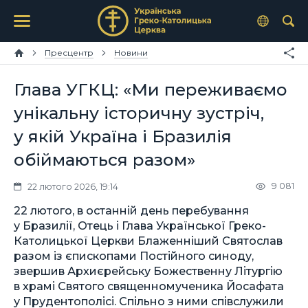
Пресцентр
Новини
Глава УГКЦ: «Ми переживаємо
унікальну історичну зустріч,
у якій Україна і Бразилія
обіймаються разом»
9 081
22 лютого 2026, 19:14
22 лютого, в останній день перебування
у Бразилії, Отець і Глава Української Греко-
Католицької Церкви Блаженніший Святослав
разом із єпископами Постійного синоду,
звершив Архиєрейську Божественну Літургію
в храмі Святого священномученика Йосафата
у Прудентополісі. Спільно з ними співслужили