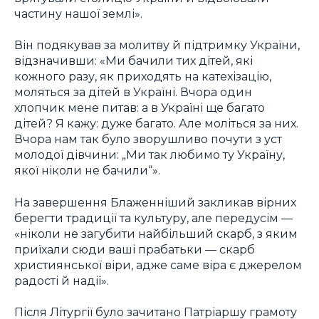
частину нашої землі».
Він подякував за молитву й підтримку України,
відзначивши: «Ми бачили тих дітей, які
кожного разу, як приходять на катехізацію,
моляться за дітей в Україні. Вчора один
хлопчик мене питав: а в Україні ще багато
дітей? Я кажу: дуже багато. Але моліться за них.
Вчора нам так було зворушливо почути з уст
молодої дівчини: „Ми так любимо ту Україну,
якої ніколи не бачили“».
На завершення Блаженніший закликав вірних
берегти традиції та культуру, але передусім —
«ніколи не загубити найбільший скарб, з яким
приїхали сюди ваші прабатьки — скарб
християнської віри, адже саме віра є джерелом
радості й надії».
Після Літургії було зачитано Патріаршу грамоту