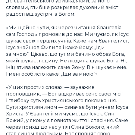
до євангельського уривка, який, за його
словами, глибше розкриває духовний зміст
радості від зустрічі з Богом:
«Ми щойно чули, як через читання Євангелія
сам Господь промовив до нас. Ми чуємо, як Ісус
шукає своїх перших учнів. Каже нам Євангелист,
Ісус знайшов Филипа і каже йому: „Іди
за мною“. Цікаво, що тут ми бачимо образ Бога,
який шукає людину. Не людина шукає Бога. Ні,
ініціатива належить саме йому. Він шукає мене.
І мені особисто каже: „Іди за мною“».
«У цих простих словах, — зауважив
проповідник, — Бог відкриває сенс своєї місії
і глибоку суть християнського покликання.
Бути християнином — означає бути учнем Ісуса
Христа. У Євангелії ми чуємо, що Ісус є Син
Божий, у якому є повнота життя і спасіння. Саме
через прихід до нас у тілі Сина Божого, який
став сином людським, Бог сповняє свою