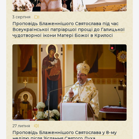
3 серпня
Проповідь Блаженнішого Святослава під час
Всеукраїнської патріаршої прощі до Галицької
чудотворної ікони Матері Божої в Крилосі
27 липня
Проповідь Блаженнішого Святослава у 8-му
неділю після Зіслання Святого Духа