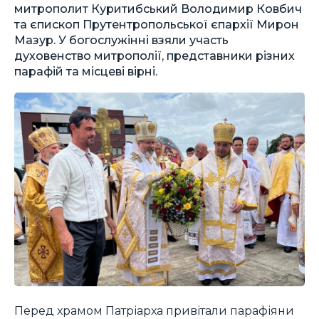
митрополит Куритибський Володимир Ковбич
та єпископ Прутентропольської єпархії Мирон
Мазур. У богослужінні взяли участь
духовенство митрополії, представники різних
парафій та місцеві вірні.
Перед храмом Патріарха привітали парафіяни