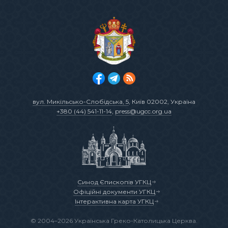
вул. Микільсько-Слобідська, 5
, Київ 02002, Україна
+380 (44) 541-11-14
,
press@ugcc.org.ua
Синод Єпископів УГКЦ
Офіційні документи УГКЦ
Інтерактивна карта УГКЦ
© 2004–2026 Українська Греко-Католицька Церква.