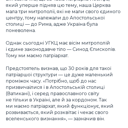
який уперше підняв цю тему, наша Церква
мала три митрополії, які не мали свого єдиного
центру, тому належали до Апостольської
столиці — до Рима, адже Україна була
поневолена.
Однак сьогодні УГКЦ має вісім митрополій
і єдине законодавче тіло — Синод Єпископів.
Тому ми маємо патріархат.
Предстоятель визнав, що 30 років для такої
патріаршої структури — це дуже маленький
проміжок часу. «Потрібно, щоб до нас
призвичаїлися і в Апостольській столиці
(Ватикані), і серед православного світу
не тільки в Україні, але й за кордоном. Так
ми маємо патріархат, який функціонує, який
розвивається, який розквітає і чекає свого
вселенського визнання», — зазначив він.