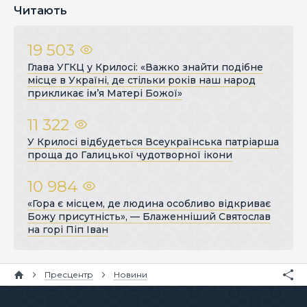
Читають
19 503
Глава УГКЦ у Крилосі: «Важко знайти подібне
місце в Україні, де стільки років наш народ
прикликає ім’я Матері Божої»
11 322
У Крилосі відбудеться Всеукраїнська патріарша
проща до Галицької чудотворної ікони
10 984
«Гора є місцем, де людина особливо відкриває
Божу присутність», — Блаженніший Святослав
на горі Піп Іван
Пресцентр
Новини