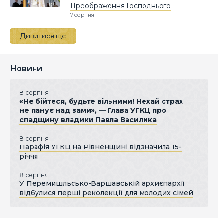
Преображення Господнього
7 серпня
Дивитися ще
Новини
8 серпня
«Не бійтеся, будьте вільними! Нехай страх
не панує над вами», — Глава УГКЦ про
спадщину владики Павла Василика
8 серпня
Парафія УГКЦ на Рівненщині відзначила 15-
річчя
8 серпня
У Перемишльсько-Варшавській архиєпархії
відбулися перші реколекції для молодих сімей