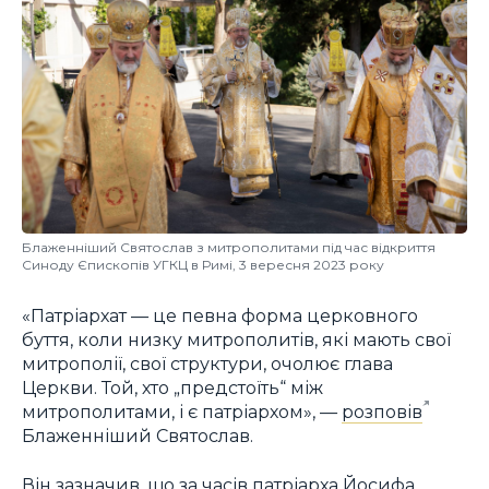
Блаженніший Святослав з митрополитами під час відкриття
Синоду Єпископів УГКЦ в Римі, 3 вересня 2023 року
«Патріархат — це певна форма церковного
буття, коли низку митрополитів, які мають свої
митрополії, свої структури, очолює глава
Церкви. Той, хто „предстоїть“ між
митрополитами, і є патріархом», —
розповів
Блаженніший Святослав.
Він зазначив, що за часів патріарха Йосифа,