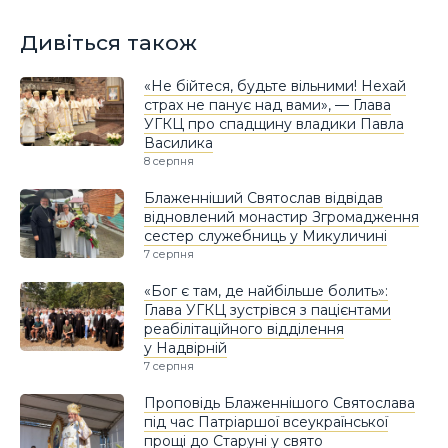
Дивіться також
«Не бійтеся, будьте вільними! Нехай
страх не панує над вами», — Глава
УГКЦ про спадщину владики Павла
Василика
8 серпня
Блаженніший Святослав відвідав
відновлений монастир Згромадження
сестер служебниць у Микуличині
7 серпня
«Бог є там, де найбільше болить»:
Глава УГКЦ зустрівся з пацієнтами
реабілітаційного відділення
у Надвірній
7 серпня
Проповідь Блаженнішого Святослава
під час Патріаршої всеукраїнської
прощі до Старуні у свято