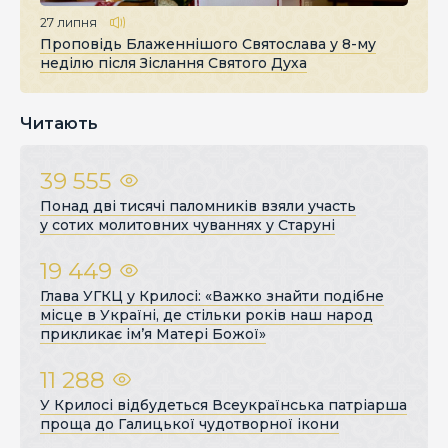
27 липня
Проповідь Блаженнішого Святослава у 8-му
неділю після Зіслання Святого Духа
Читають
39 555
Понад дві тисячі паломників взяли участь
у сотих молитовних чуваннях у Старуні
19 449
Глава УГКЦ у Крилосі: «Важко знайти подібне
місце в Україні, де стільки років наш народ
прикликає ім’я Матері Божої»
11 288
У Крилосі відбудеться Всеукраїнська патріарша
проща до Галицької чудотворної ікони