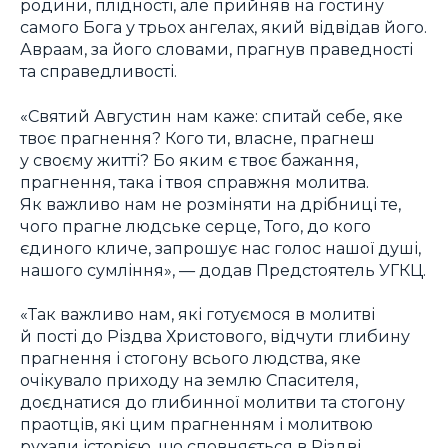
родини, плідності, але прийняв на гостину
самого Бога у трьох ангелах, який відвідав його.
Авраам, за його словами, прагнув праведності
та справедливості.
«Святий Августин нам каже: спитай себе, яке
твоє прагнення? Кого ти, власне, прагнеш
у своєму житті? Бо яким є твоє бажання,
прагнення, така і твоя справжня молитва.
Як важливо нам не розміняти на дрібниці те,
чого прагне людське серце, Того, до кого
єдиного кличе, запрошує нас голос нашої душі,
нашого сумління», — додав Предстоятель УГКЦ.
«Так важливо нам, які готуємося в молитві
й пості до Різдва Христового, відчути глибину
прагнення і стогону всього людства, яке
очікувало приходу на землю Спасителя,
доєднатися до глибинної молитви та стогону
праотців, які цим прагненням і молитвою
рухали історією, що сповняється в Різдві