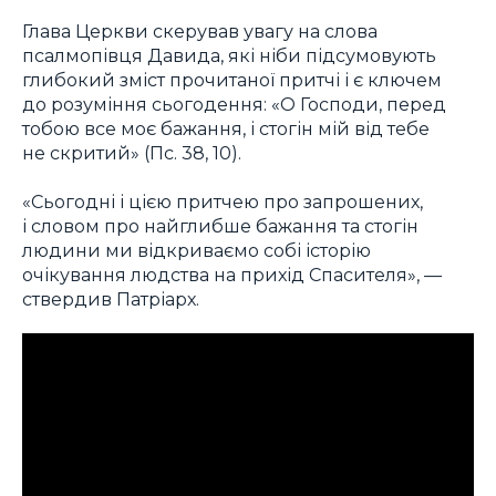
Глава Церкви скерував увагу на слова
псалмопівця Давида, які ніби підсумовують
глибокий зміст прочитаної притчі і є ключем
до розуміння сьогодення: «О Господи, перед
тобою все моє бажання, і стогін мій від тебе
не скритий» (Пс. 38, 10).
«Сьогодні і цією притчею про запрошених,
і словом про найглибше бажання та стогін
людини ми відкриваємо собі історію
очікування людства на прихід Спасителя», —
ствердив Патріарх.