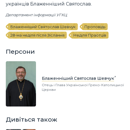
українців Блаженніший Святослав.
Департамент інформації УГКЦ
Блаженніший Святослав Шевчук
Проповідь
28-ма неділя після Зіслання
Неділя Праотців
Персони
Блаженніший Святослав Шевчук
Отець і Глава Української Греко-Католицької
Церкви
Дивіться також