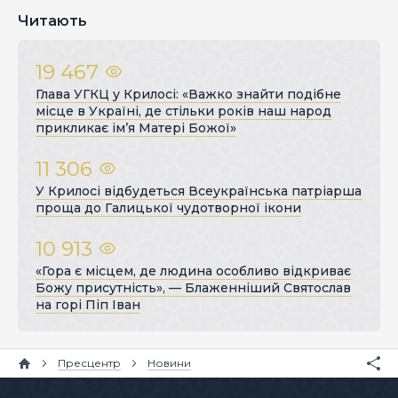
Читають
19 467
Глава УГКЦ у Крилосі: «Важко знайти подібне
місце в Україні, де стільки років наш народ
прикликає ім’я Матері Божої»
11 306
У Крилосі відбудеться Всеукраїнська патріарша
проща до Галицької чудотворної ікони
10 913
«Гора є місцем, де людина особливо відкриває
Божу присутність», — Блаженніший Святослав
на горі Піп Іван
Пресцентр
Новини