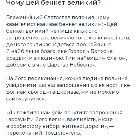
Чому цей бенкет великий?
Блаженніший Святослав пояснив, чому
євангелист називає бенкет великим: «Цей
бенкет великий не лише кількістю
запрошених, але величчю Того, хто кличе, і того,
до чого закликає. Йдеться про найвище
й найбільше благо, яке Господь Бог хоче
розділити з людиною. Тим найвищим благом,
добром є вічне Царство Небесне».
На його переконання, кожна людина повинна
усвідомити, що від запрошення до вічності, яке
Бог нам сьогодні відкриває, ми не можемо
самоусунутися.
«Як важливо нам усім почути те запрошення
і зрозуміти його велич, важливість, місце
в особистому виборі життєвої дороги», —
переконаний Предстоятель.