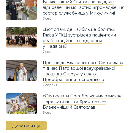
Блаженніший Святослав відвідав
відновлений монастир Згромадження
сестер служебниць у Микуличині
7 серпня
«Бог є там, де найбільше болить»:
Глава УГКЦ зустрівся з пацієнтами
реабілітаційного відділення
у Надвірній
7 серпня
Проповідь Блаженнішого Святослава
під час Патріаршої всеукраїнської
прощі до Старуні у свято
Преображення Господнього
7 серпня
«Святкувати Преображення означає
пережити його з Христом», —
Блаженніший Святослав
6 серпня
Дивитися ще