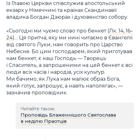
Із Главою Церкви співслужив апостольський
екзарх у Німеччині та країнах Скандинавії
владика Богдан Дзюрах і духовенство собору.
«Сьогодні ми чуємо слово про бенкет (
Лк. 14, 16–
24
)… Ця притча, яку ми нині читаємо в Євангелії
від святого Луки, нам говорить про Царство
Небесне. Бо цим господарем, який приготував
нам бенкет, є наш Господь — Творець
і Спаситель, а запрошеними на цей бенкет є всі
люди всіх часів і народів, усіх культур.
Ми бачимо, як Лука нам малює образ Бога,
який готує, запрошує, а навіть наполягає», —
зазначив проповідник.
Читайте також:
Проповідь Блаженнішого Святослава
в неділю Праотців