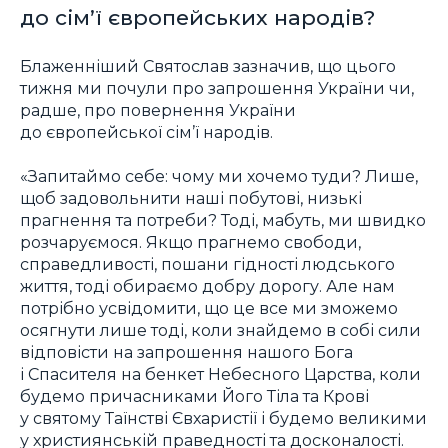
до сім’ї європейських народів?
Блаженніший Святослав зазначив, що цього
тижня ми почули про запрошення України чи,
радше, про повернення України
до європейської сім’ї народів.
«Запитаймо себе: чому ми хочемо туди? Лише,
щоб задовольнити наші побутові, низькі
прагнення та потреби? Тоді, мабуть, ми швидко
розчаруємося. Якщо прагнемо свободи,
справедливості, пошани гідності людського
життя, тоді обираємо добру дорогу. Але нам
потрібно усвідомити, що це все ми зможемо
осягнути лише тоді, коли знайдемо в собі сили
відповісти на запрошення нашого Бога
і Спасителя на бенкет Небесного Царства, коли
будемо причасниками Його Тіла та Крові
у святому Таїнстві Євхаристії і будемо великими
у християнській праведності та досконалості.