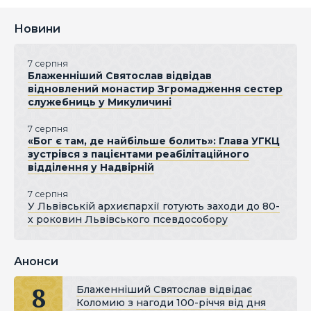
Новини
7 серпня
Блаженніший Святослав відвідав
відновлений монастир Згромадження сестер
служебниць у Микуличині
7 серпня
«Бог є там, де найбільше болить»: Глава УГКЦ
зустрівся з пацієнтами реабілітаційного
відділення у Надвірній
7 серпня
У Львівській архиєпархії готують заходи до 80-
х роковин Львівського псевдособору
Анонси
8
Блаженніший Святослав відвідає
Коломию з нагоди 100-річчя від дня