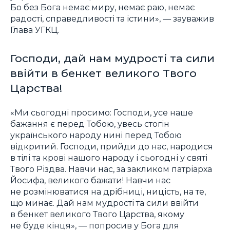
Бо без Бога немає миру, немає раю, немає
радості, справедливості та істини», — зауважив
Глава УГКЦ.
Господи, дай нам мудрості та сили
ввійти в бенкет великого Твого
Царства!
«Ми сьогодні просимо: Господи, усе наше
бажання є перед Тобою, увесь стогін
українського народу нині перед Тобою
відкритий. Господи, прийди до нас, народися
в тілі та крові нашого народу і сьогодні у святі
Твого Різдва. Навчи нас, за закликом патріарха
Йосифа, великого бажати! Навчи нас
не розмінюватися на дрібниці, ницість, на те,
що минає. Дай нам мудрості та сили ввійти
в бенкет великого Твого Царства, якому
не буде кінця», — попросив у Бога для