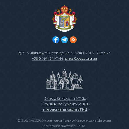
вул. Микільсько-Слобідська, 5
, Київ 02002, Україна
+380 (44) 541-11-14
,
press@ugcc.org.ua
Синод Єпископів УГКЦ
Офіційні документи УГКЦ
Інтерактивна карта УГКЦ
© 2004–2026 Українська Греко-Католицька Церква.
Всі права застережено.