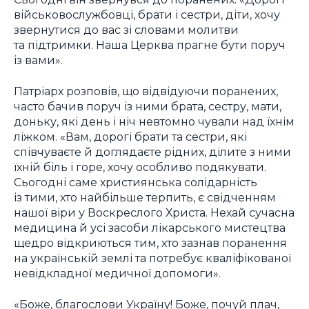
військовослужбовці, брати і сестри, діти, хочу
звернутися до вас зі словами молитви
та підтримки. Наша Церква прагне бути поруч
із вами».
Патріарх розповів, що відвідуючи поранених,
часто бачив поруч із ними брата, сестру, мати,
доньку, які день і ніч невтомно чували над їхнім
ліжком. «Вам, дорогі брати та сестри, які
співчуваєте й доглядаєте рідних, ділите з ними
їхній біль і горе, хочу особливо подякувати.
Сьогодні саме християнська солідарність
із тими, хто найбільше терпить, є свідченням
нашої віри у Воскреслого Христа. Нехай сучасна
медицина й усі засоби лікарського мистецтва
щедро відкриються тим, хто зазнав поранення
на українській землі та потребує кваліфікованої
невідкладної медичної допомоги».
«Боже, благослови Україну! Боже, почуй плач,