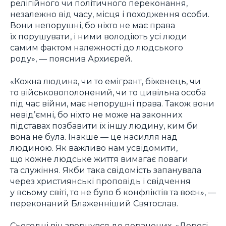
релігійного чи політичного переконання,
незалежно від часу, місця і походження особи.
Вони непорушні, бо ніхто не має права
їх порушувати, і ними володіють усі люди
самим фактом належності до людського
роду», — пояснив Архиєрей.
«Кожна людина, чи то емігрант, біженець, чи
то військовополонений, чи то цивільна особа
під час війни, має непорушні права. Також вони
невід’ємні, бо ніхто не може на законних
підставах позбавити їх іншу людину, ким би
вона не була. Інакше — це насилля над
людиною. Як важливо нам усвідомити,
що кожне людське життя вимагає поваги
та служіння. Якби така свідомість запанувала
через християнські проповідь і свідчення
у всьому світі, то не було б конфліктів та воєн», —
переконаний Блаженніший Святослав.
Сьогодні він звернувся до поранених. «Дорогі