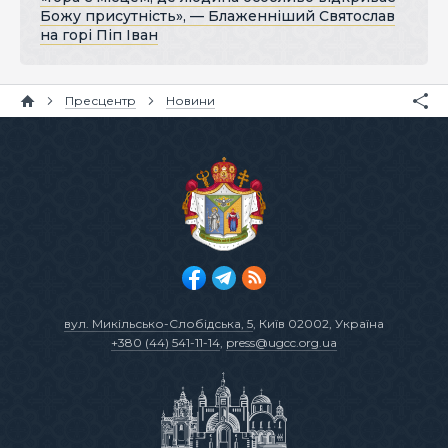
Божу присутність», — Блаженніший Святослав
на горі Піп Іван
Пресцентр
Новини
вул. Микільсько-Слобідська, 5
, Київ 02002, Україна
+380 (44) 541-11-14
,
press@ugcc.org.ua