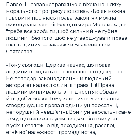
Павло ІІ назвав «справжньою віхою на шляху
морального прогресу людства». «Бо як можна
говорити про якісь права, закон, як можна
виконувати заповіт Володимира Мономаха, що
"треба все зробити, щоб сильний не губив
людини", без того, щоб не утверджувати права
цієї людини», — зауважив Блаженніший
Святослав.
«Тому сьогодні Церква навчає, що права
людини походять не з зовнішнього джерела.
Не володар, законодавець чи людський
авторитет надає людині її права. Ні! Права
людини випливають із її гідності як образу
й подоби Божої. Тому християнське вчення
стверджує, що права людини універсальні,
непорушні й невід’ємні. Вони універсальні саме
тому, що належать усім людям, бо присутні
в усіх, незалежно від походження, расової,
етнічної належності, громадянства,