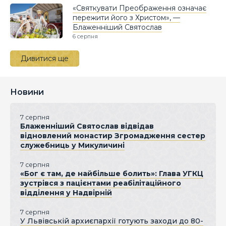
«Святкувати Преображення означає
пережити його з Христом», —
Блаженніший Святослав
6 серпня
Дивитися ще
Новини
7 серпня
Блаженніший Святослав відвідав
відновлений монастир Згромадження сестер
служебниць у Микуличині
7 серпня
«Бог є там, де найбільше болить»: Глава УГКЦ
зустрівся з пацієнтами реабілітаційного
відділення у Надвірній
7 серпня
У Львівській архиєпархії готують заходи до 80-