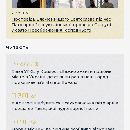
7 серпня
Проповідь Блаженнішого Святослава під час
Патріаршої всеукраїнської прощі до Старуні
у свято Преображення Господнього
Читають
19 465
Глава УГКЦ у Крилосі: «Важко знайти подібне
місце в Україні, де стільки років наш народ
прикликає ім’я Матері Божої»
11 301
У Крилосі відбудеться Всеукраїнська патріарша
проща до Галицької чудотворної ікони
10 911
«Гора є місцем, де людина особливо відкриває