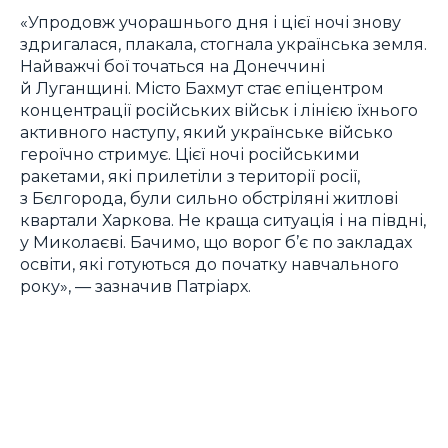
«Упродовж учорашнього дня і цієї ночі знову
здригалася, плакала, стогнала українська земля.
Найважчі бої точаться на Донеччині
й Луганщині. Місто Бахмут стає епіцентром
концентрації російських військ і лінією їхнього
активного наступу, який українське військо
героїчно стримує. Цієї ночі російськими
ракетами, які прилетіли з території росії,
з Бєлгорода, були сильно обстріляні житлові
квартали Харкова. Не краща ситуація і на півдні,
у Миколаєві. Бачимо, що ворог б’є по закладах
освіти, які готуються до початку навчального
року», — зазначив Патріарх.