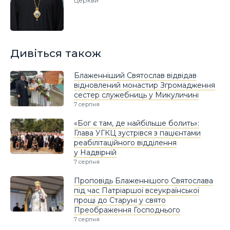
Церкви
Дивіться також
Блаженніший Святослав відвідав
відновлений монастир Згромадження
сестер служебниць у Микуличині
7 серпня
«Бог є там, де найбільше болить»:
Глава УГКЦ зустрівся з пацієнтами
реабілітаційного відділення
у Надвірній
7 серпня
Проповідь Блаженнішого Святослава
під час Патріаршої всеукраїнської
прощі до Старуні у свято
Преображення Господнього
7 серпня