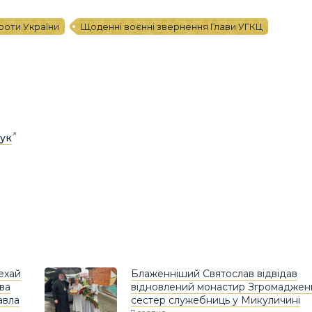
проти України
Щоденні воєнні звернення Глави УГКЦ
ук
Нехай
Блаженніший Святослав відвідав
ава
відновлений монастир Згромаджен
авла
сестер служебниць у Микуличині