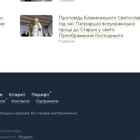
7 серпня
»:
Проповідь Блаженнішого Святосла
ами
під час Патріаршої всеукраїнської
прощі до Старуні у свято
Преображення Господнього
7 серпня
ія
Єпархії
Парафії
нти
Контакти
Підтримати
лицька Церква. Всі права застережено.
аполегливо
 джерело.
Подати