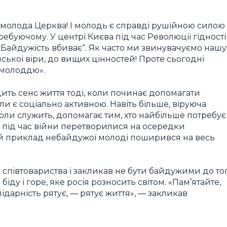
молода Церква! І молодь є справді рушійною силою
ребуючому. У центрі Києва під час Революції гідності
 „Байдужість вбиває“. Як часто ми звинувачуємо нашу
ської віри, до вищих цінностей! Проте сьогодні
молоддю».
ить сенс життя тоді, коли починає допомагати
и є соціально активною. Навіть більше, віруюча
коли служить, допомагає тим, хто найбільше потребує
ії під час війни перетворилися на осередки
цей приклад небайдужої молоді поширився на весь
о співтовариства і закликав не бути байдужими до тог
біду і горе, яке росія розносить світом. «Пам’ятайте,
ідарність рятує, — рятує життя», — закликав