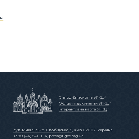
ва
Синод Єпископів УГКЦ
Офіційні документи УГКЦ
Інтерактивна карта УГКЦ
вул. Микільсько-Слобідська, 5
, Київ 02002, Україна
+380 (44) 541-11-14
,
press@ugcc.org.ua