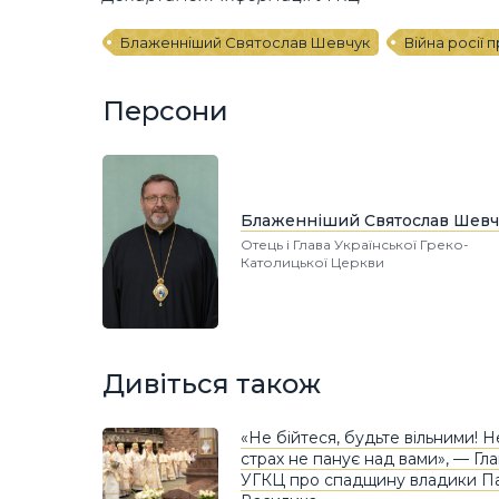
Блаженніший Святослав Шевчук
Війна росії 
Персони
Блаженніший Святослав Шевч
Отець і Глава Української Греко-
Католицької Церкви
Дивіться також
«Не бійтеся, будьте вільними! 
страх не панує над вами», — Гл
УГКЦ про спадщину владики П