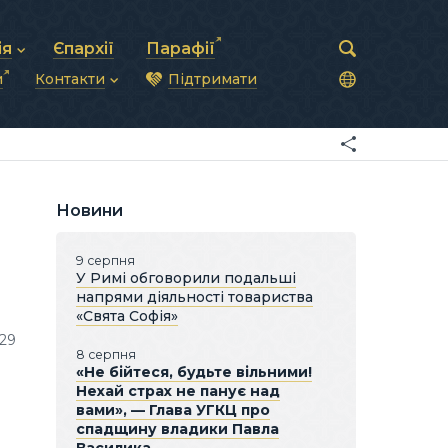
ія
Єпархії
Парафії
и
Контакти
Підтримати
астирська рада
нод
нсово-господарська діяльність
Загальна інформація
ди
ки та комунікації
Глава УГКЦ
ністративні питання
Синоди Єпископів
підрозділи
Трибунал
Патріарша курія
Новини
Єпархії та екзархати
9 серпня
У Римі обговорили подальші
напрями діяльності товариства
«Свята Софія»
29
8 серпня
«Не бійтеся, будьте вільними!
Нехай страх не панує над
вами», — Глава УГКЦ про
спадщину владики Павла