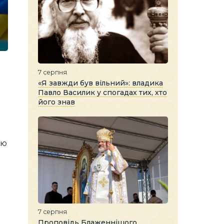
7 серпня
«Я завжди був вільний»: владика
Павло Василик у спогадах тих, хто
його знав
ою
7 серпня
Проповідь Блаженнішого