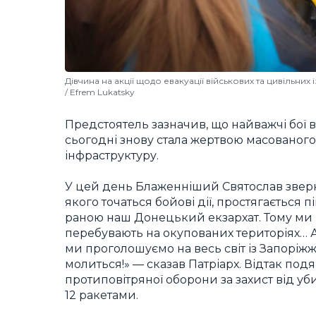
Дівчина на акції щодо евакуації військових та цивільних
/ Efrem Lukatsky
Предстоятель зазначив, що найважчі бої в
сьогодні знову стала жертвою масованого
інфраструктуру.
У цей день Блаженніший Святослав звернув
якого точаться бойові дії, простягається 
раною наш Донецький екзархат. Тому ми р
перебувають на окупованих територіях… 
ми проголошуємо на весь світ із Запоріжжя:
молиться!» — сказав Патріарх. Відтак по
протиповітряної оборони за захист від уб
12 ракетами.