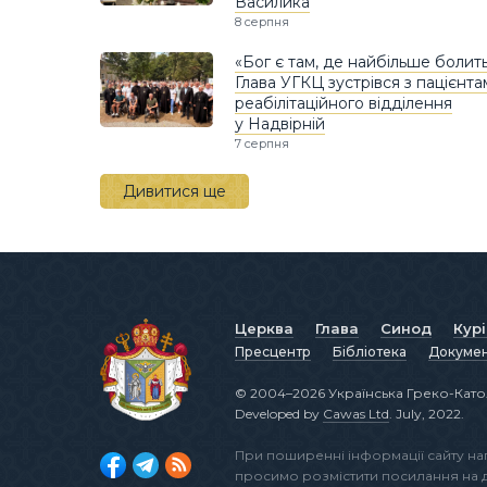
Василика
8 серпня
«Бог є там, де найбільше болить
Глава УГКЦ зустрівся з пацієнт
реабілітаційного відділення
у Надвірній
7 серпня
Дивитися ще
Церква
Глава
Синод
Кур
Пресцентр
Бібліотека
Докуме
© 2004–2026 Українська Греко-Като
Developed by
Cawas Ltd
. July, 2022.
При поширенні інформації сайту н
просимо розмістити посилання на