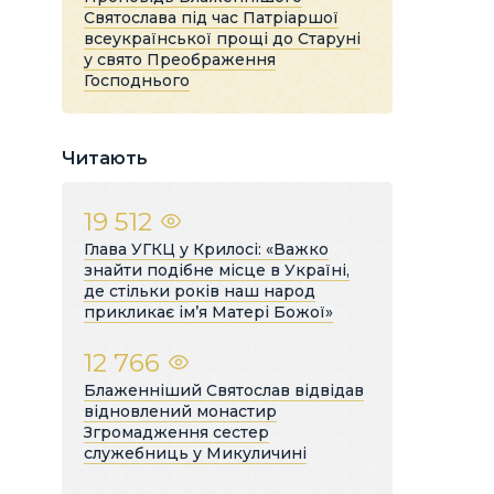
Святослава під час Патріаршої
всеукраїнської прощі до Старуні
у свято Преображення
Господнього
Читають
19 512
Глава УГКЦ у Крилосі: «Важко
знайти подібне місце в Україні,
де стільки років наш народ
прикликає ім’я Матері Божої»
12 766
Блаженніший Святослав відвідав
відновлений монастир
Згромадження сестер
служебниць у Микуличині