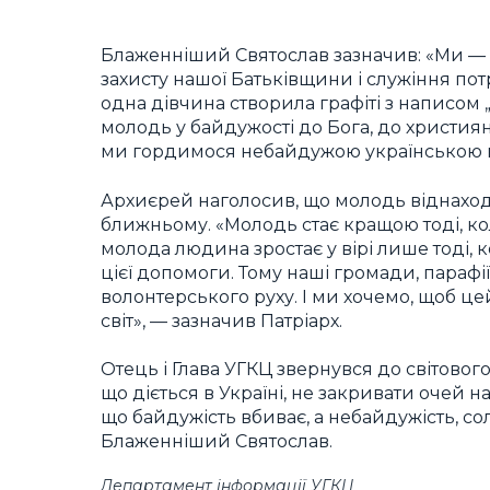
Блаженніший Святослав зазначив: «Ми — 
захисту нашої Батьківщини і служіння пот
одна дівчина створила графіті з написом
молодь у байдужості до Бога, до християн
ми гордимося небайдужою українською 
Архиєрей наголосив, що молодь віднаход
ближньому. «Молодь стає кращою тоді, кол
молода людина зростає у вірі лише тоді, 
цієї допомоги. Тому наші громади, параф
волонтерського руху. І ми хочемо, щоб 
світ», — зазначив Патріарх.
Отець і Глава УГКЦ звернувся до світовог
що діється в Україні, не закривати очей на 
що байдужість вбиває, а небайдужість, сол
Блаженніший Святослав.
Департамент інформації УГКЦ