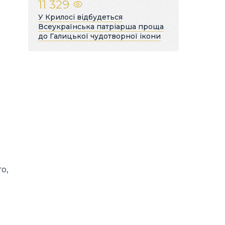
11 329
У Крилосі відбудеться
Всеукраїнська патріарша проща
до Галицької чудотворної ікони
о,