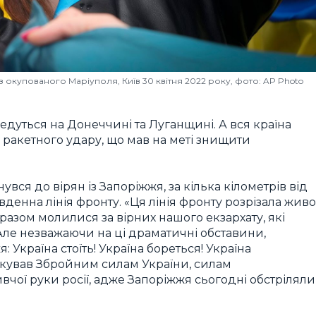
 із окупованого Маріуполя, Київ 30 квітня 2022 року, фото: AP Photo
едуться на Донеччині та Луганщині. А вся країна
 ракетного удару, що мав на меті знищити
ся до вірян із Запоріжжя, за кілька кілометрів від
південна лінія фронту. «Ця лінія фронту розрізала жив
азом молилися за вірних нашого екзархату, які
Але незважаючи на ці драматичні обставини,
 Україна стоїть! Україна бореться! Україна
дякував Збройним силам України, силам
ивчої руки росії, адже Запоріжжя сьогодні обстріляли