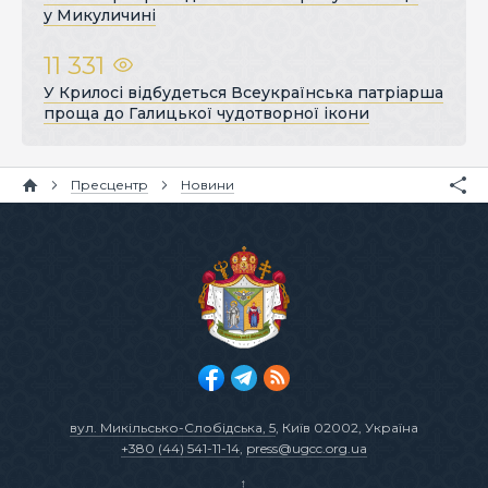
у Микуличині
11 331
У Крилосі відбудеться Всеукраїнська патріарша
проща до Галицької чудотворної ікони
Пресцентр
Новини
вул. Микільсько-Слобідська, 5
, Київ 02002, Україна
+380 (44) 541-11-14
,
press@ugcc.org.ua