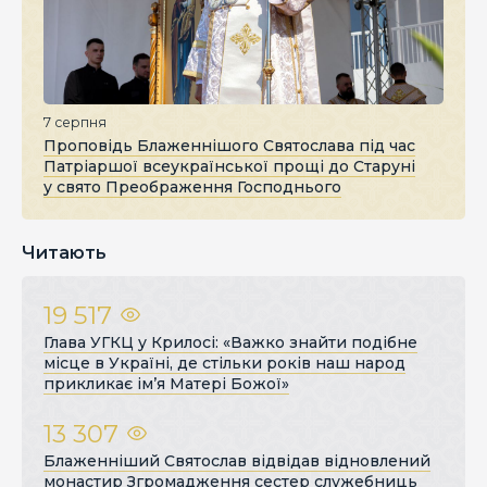
7 серпня
Проповідь Блаженнішого Святослава під час
Патріаршої всеукраїнської прощі до Старуні
у свято Преображення Господнього
Читають
19 517
Глава УГКЦ у Крилосі: «Важко знайти подібне
місце в Україні, де стільки років наш народ
прикликає ім’я Матері Божої»
13 307
Блаженніший Святослав відвідав відновлений
монастир Згромадження сестер служебниць