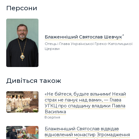
Персони
Блаженніший Святослав Шевчук
Отець і Глава Української Греко-Католицької
Церкви
Дивіться також
«Не бійтеся, будьте вільними! Нехай
страх не панує над вами», — Глава
УГКЦ про спадщину владики Павла
Василика
8 серпня
Блаженніший Святослав відвідав
відновлений монастир Згромадження