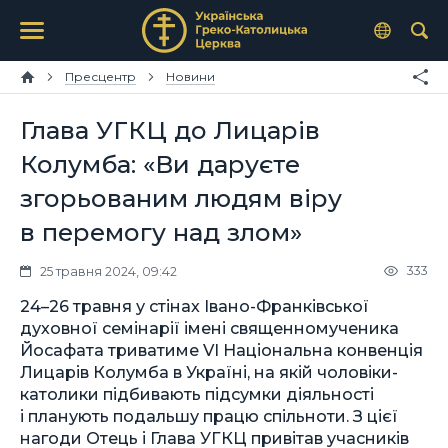
Пресцентр
Новини
Глава УГКЦ до Лицарів
Колумба: «Ви даруєте
згорьованим людям віру
в перемогу над злом»
333
25 травня 2024, 09:42
24–26 травня у стінах Івано-Франківської
духовної семінарії імені священномученика
Йосафата триватиме VI Національна конвенція
Лицарів Колумба в Україні, на якій чоловіки-
католики підбивають підсумки діяльності
і планують подальшу працю спільноти. З цієї
нагоди Отець і Глава УГКЦ привітав учасників