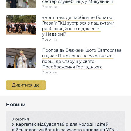
сестер служебниць у Микуличині
7 серпня
«Бог є там, де найбільше болить»:
Глава УГКЦ зустрівся з пацієнтами
реабілітаційного відділення
у Надвірній
7 серпня
Проповідь Блаженнішого Святослава
під час Патріаршої всеукраїнської
прощі до Старуні у свято
Преображення Господнього
7 серпня
Дивитися ще
Новини
9 серпня
У Карпатах відбувся табір для молоді і дітей
військовослужбовців за участю капеланів УГКЦ