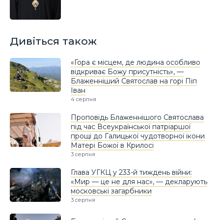
Дивіться також
«Гора є місцем, де людина особливо
відкриває Божу присутність», —
Блаженніший Святослав на горі Піп
Іван
4 серпня
Проповідь Блаженнішого Святослава
під час Всеукраїнської патріаршої
прощі до Галицької чудотворної ікони
Матері Божої в Крилосі
3 серпня
Глава УГКЦ у 233-й тиждень війни:
«Мир — це не для нас», — декларують
московські загарбники
3 серпня