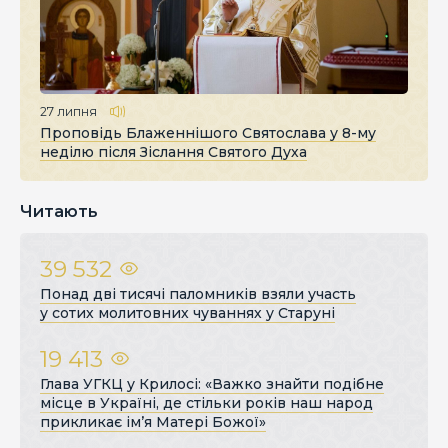
27 липня
Проповідь Блаженнішого Святослава у 8-му
неділю після Зіслання Святого Духа
Читають
39 532
Понад дві тисячі паломників взяли участь
у сотих молитовних чуваннях у Старуні
19 413
Глава УГКЦ у Крилосі: «Важко знайти подібне
місце в Україні, де стільки років наш народ
прикликає ім’я Матері Божої»