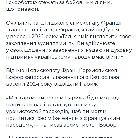
і скорботою стежать за бойовими діями,
що тривають.
Очільник католицького єпископату Франції
згадав свій візит до України, який відбувся
у вересні 2022 року: «Тоді я зміг висловити своє
захоплення зусиллями, які Ви здійснюєте
у своїх щоденних зверненнях, надаючи духовну
підтримку українському народу в час війни».
Від імені єпископату Франції архиєпископ
Бофор запросив Блаженнішого Святослава
восени 2024 року відвідати Париж.
«Ми з архиєпископом Парижа будемо раді
прийняти вас і організувати низку
урочистостей та заходів, щоб ви могли
поділитися своїм баченням з французьким
народом», — написав архиєпископ Бофор.