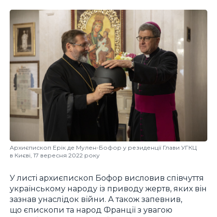
Архиєпископ Ерік де Мулен-Бофор у резиденції Глави УГКЦ
в Києві, 17 вересня 2022 року
У листі архиєпископ Бофор висловив співчуття
українському народу із приводу жертв, яких він
зазнав унаслідок війни. А також запевнив,
що єпископи та народ Франції з увагою