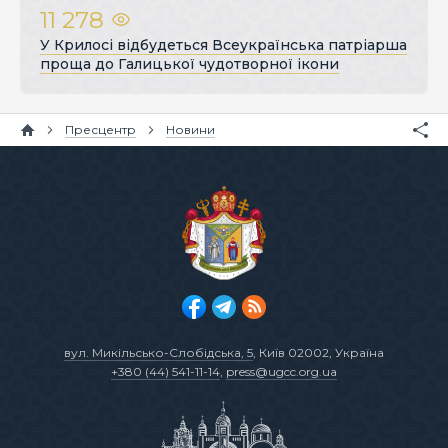
11 278
У Крилосі відбудеться Всеукраїнська патріарша
проща до Галицької чудотворної ікони
Пресцентр
Новини
вул. Микільсько-Слобідська, 5
, Київ 02002, Україна
+380 (44) 541-11-14
,
press@ugcc.org.ua