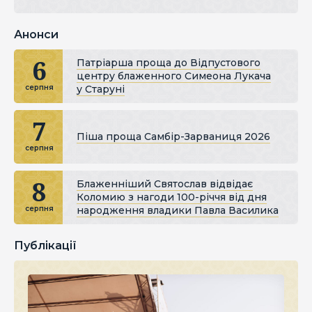
Анонси
6
Патріарша проща до Відпустового
центру блаженного Симеона Лукача
у Старуні
серпня
7
Піша проща Самбір-Зарваниця 2026
серпня
8
Блаженніший Святослав відвідає
Коломию з нагоди 100-річчя від дня
народження владики Павла Василика
серпня
Публікації