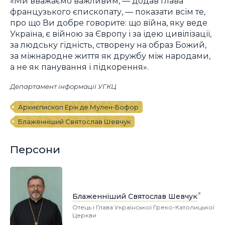
«Ми вважаємо важливим, — додав глава
французького єпископату, — показати всім те,
про що Ви добре говорите: що війна, яку веде
Україна, є війною за Європу і за ідею цивілізації,
за людську гідність, створену на образ Божий,
за міжнародне життя як дружбу між народами,
а не як панування і підкорення».
Департамент інформації УГКЦ
Архиєпископ Ерік де Мулен-Бофор
Блаженніший Святослав Шевчук
Персони
Блаженніший Святослав Шевчук
Отець і Глава Української Греко-Католицької
Церкви