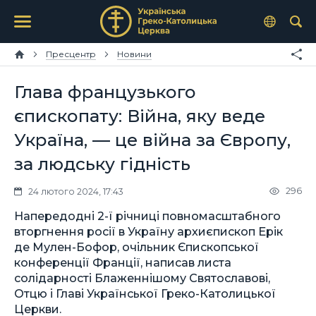
Пресцентр
Новини
Глава французького
єпископату: Війна, яку веде
Україна, — це війна за Європу,
за людську гідність
296
24 лютого 2024, 17:43
Напередодні 2-ї річниці повномасштабного
вторгнення росії в Україну архиєпископ Ерік
де Мулен-Бофор, очільник Єпископської
конференції Франції, написав листа
солідарності Блаженнішому Святославові,
Отцю і Главі Української Греко-Католицької
Церкви.