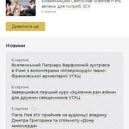
Блаженніший Святослав освятив п’ять
автівок для потреб ЗСУ
2 серпня
Дивитися ще
Новини
6 серпня
Вселенський Патріарх Варфоломій зустрівся
в Римі з волонтерами «Мізерікордії» Івано-
Франківської архиєпархії УГКЦ
6 серпня
Завершився перший курс «Зцілення ран війни»
для дружин священників УГКЦ
5 серпня
Папа Лев XIV прийняв на аудієнції владику
Дмитра Григорака та спільноту «Дому
милосердя»