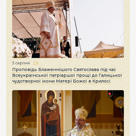
3 серпня
Проповідь Блаженнішого Святослава під час
Всеукраїнської патріаршої прощі до Галицької
чудотворної ікони Матері Божої в Крилосі