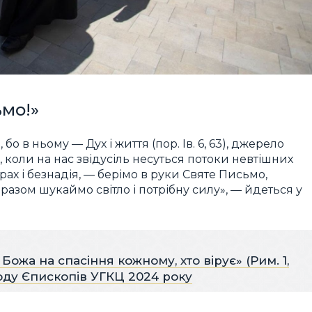
ьмо!»
бо в ньому — Дух і життя (пор. Ів. 6, 63), джерело
, коли на нас звідусіль несуться потоки невтішних
рах і безнадія, — берімо в руки Святе Письмо,
разом шукаймо світло і потрібну силу», — йдеться у
Божа на спасіння кожному, хто вірує» (Рим. 1,
оду Єпископів УГКЦ 2024 року