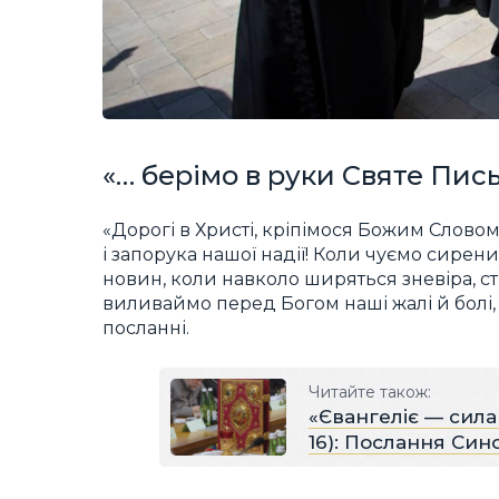
«… берімо в руки Святе Пис
«Дорогі в Христі, кріпімося Божим Словом, 
і запорука нашої надії! Коли чуємо сирени
новин, коли навколо ширяться зневіра, ст
виливаймо перед Богом наші жалі й болі, 
посланні.
Читайте також:
«Євангеліє — сила 
16): Послання Син