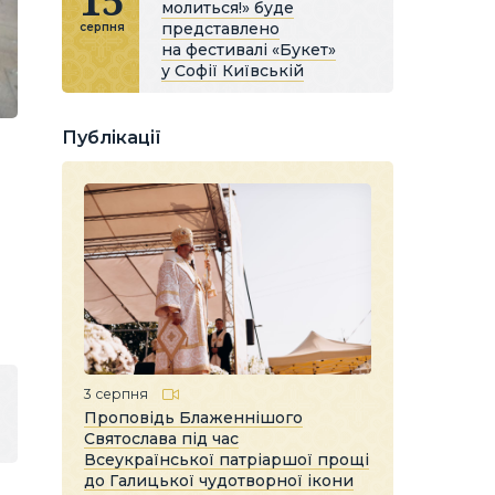
15
молиться!» буде
представлено
серпня
на фестивалі «Букет»
у Софії Київській
Публікації
3 серпня
Проповідь Блаженнішого
Святослава під час
Всеукраїнської патріаршої прощі
до Галицької чудотворної ікони