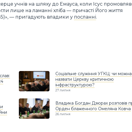
о серце учнів на шляху до Емауса, коли Ісус промовляв
могли лише на ламанні хліба — причасті Його життя
4, 35)», — пригадують владики у
посланні
.
Соціальне служіння УГКЦ: чи можна
слав:
назвати Церкву критичною
24
інфраструктурою?
27 липня
Владика Богдан Дзюрах розповів п
чи
Орден блаженного Омеляна Ковча
ійни
26 липня