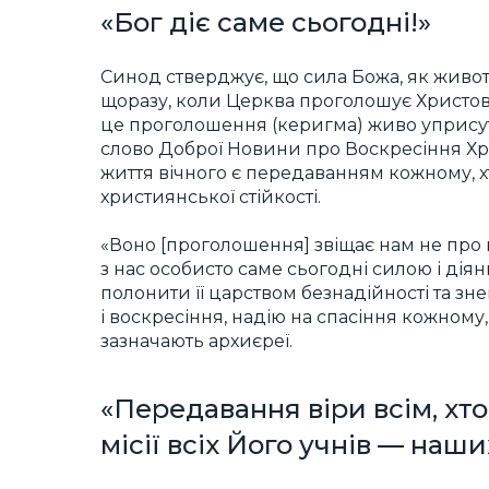
«Бог діє саме сьогодні!»
Синод стверджує, що сила Божа, як живо
щоразу, коли Церква проголошує Христове
це проголошення (керигма) живо упрису
слово Доброї Новини про Воскресіння Хри
життя вічного є передаванням кожному, хт
християнської стійкості.
«Воно [проголошення] звіщає нам не про ми
з нас особисто саме сьогодні силою і діян
полонити її царством безнадійності та зне
і воскресіння, надію на спасіння кожному, 
зазначають архиєреї.
«Передавання віри всім, хто
місії всіх Його учнів — наш