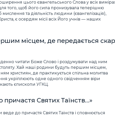
поширення цього євангельського Слова у всіх виміра
адля того, щоб його сила пронизувала теперішню
б мислення та діяльність людини (євангелізація),
Христа, є осердям місії всіх Його учнів — наших
ершим місцем, де передається ска
оденно читати Боже Слово і роздумувати над ним
остоляту. Хай наші родини будуть першим місцем,
нням християн, де практикується спільна молитва
ління укріплюють одне одного свідченням віри
икають єпископи УГКЦ.
о причастя Святих Таїнств…»
 веде до причастя Святих Таїнств і сповнюється