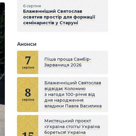
6 серпня
Блаженніший Святослав
освятив простір для формації
семінаристів у Старуні
Анонси
7
Піша проща Самбір-
Зарваниця 2026
серпня
Блаженніший Святослав
8
відвідає Коломию
з нагоди 100-річчя від
дня народження
серпня
владики Павла Василика
Мистецький проєкт
«Україна стоїть! Україна
бореться! Україна