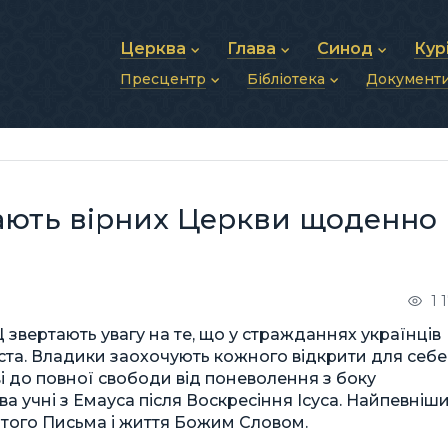
Церква
Глава
Синод
Кур
Пресцентр
Бібліотека
Документ
Про УГКЦ
Блаженніший Святослав
Синод Єпископів
Душп
Історія УГКЦ
Біографія
Архиєрейський Си
Фіна
Новини
Святе Письмо
Структура УГКЦ
Фотографії
Митрополичі Сино
Зв’яз
Анонси
Богослужіння
Майбутнє УГКЦ
Щоденні відеозвернення
Єпископи
Адмі
Публікації
Молитви
Інші 
Історії
Подкасти
ають вірних Церкви щоденно
Фото та відео
Архів новин (2013–2022)
1 
звертають увагу на те, що у стражданнях українців
та. Владики заохочують кожного відкрити для себе
і до повної свободи від поневолення з боку
два учні з Емауса після Воскресіння Ісуса. Найпевніш
того Письма і життя Божим Словом.