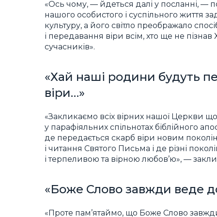
«Ось чому, — йдеться далі у посланні, — 
нашого особистого і суспільного життя з
культуру, а його світло преображало спосі
і передавання віри всім, хто ще не пізнав 
сучасників».
«Хай наші родини будуть п
віри…»
«Закликаємо всіх вірних нашої Церкви щ
у парафіяльних спільнотах біблійного ап
де передається скарб віри новим поколі
і читання Святого Письма і де різні поко
і терпеливою та вірною любов’ю», — закл
«Боже Слово завжди веде д
«Проте пам’ятаймо, що Боже Слово завжди