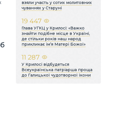
х
взяли участь у сотих молитовних
чуваннях у Старуні
19 447
Глава УГКЦ у Крилосі: «Важко
знайти подібне місце в Україні,
де стільки років наш народ
рб
прикликає ім’я Матері Божої»
11 287
У Крилосі відбудеться
Всеукраїнська патріарша проща
до Галицької чудотворної ікони