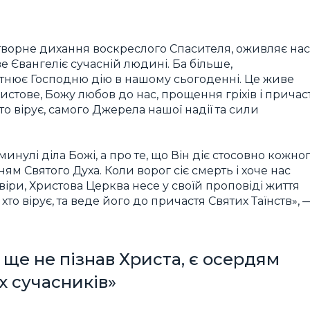
творне дихання воскреслого Спасителя, оживляє нас
 Євангеліє сучасній людині. Ба більше,
тнює Господню дію в нашому сьогоденні. Це живе
стове, Божу любов до нас, прощення гріхів і причас
о вірує, самого Джерела нашої надії та сили
нулі діла Божі, а про те, що Він діє стосовно кожно
ням Святого Духа. Коли ворог сіє смерть і хоче нас
віри, Христова Церква несе у своїй проповіді життя
хто вірує, та веде його до причастя Святих Таїнств», 
 ще не пізнав Христа, є осердям
их сучасників»