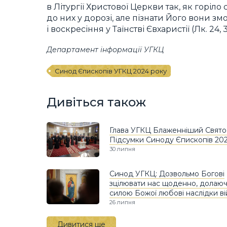
в Літургії Христової Церкви так, як горіл
до них у дорозі, але пізнати Його вони з
і воскресіння у Таїнстві Євхаристії (Лк. 2
Департамент інформації УГКЦ
Синод Єпископів УГКЦ 2024 року
Дивіться також
Глава УГКЦ Блаженніший Свято
Підсумки Синоду Єпископів 20
30 липня
Синод УГКЦ: Дозвольмо Богові
зцілювати нас щоденно, долаю
силою Божої любові наслідки в
26 липня
Дивитися ще