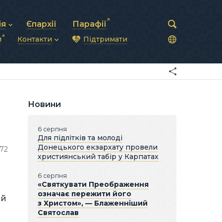
ія
Єпархії
Парафії
и
Контакти
Підтримати
астирська рада
нод
нсово-господарська діяльність
Загальна інформація
ди
ки та комунікації
Глава УГКЦ
ністративні питання
Синоди Єпископів
підрозділи
Трибунал
Патріарша курія
Новини
Єпархії та екзархати
6 серпня
Для підлітків та молоді
Донецького екзархату провели
172
християнський табір у Карпатах
6 серпня
«Святкувати Преображення
означає пережити його
ий
з Христом», — Блаженніший
Святослав