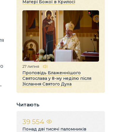
Матері Божої в Крилосі
тя
го
27 липня
Проповідь Блаженнішого
Святослава у 8-му неділю після
Зіслання Святого Духа
—
Читають
39 554
Понад дві тисячі паломників